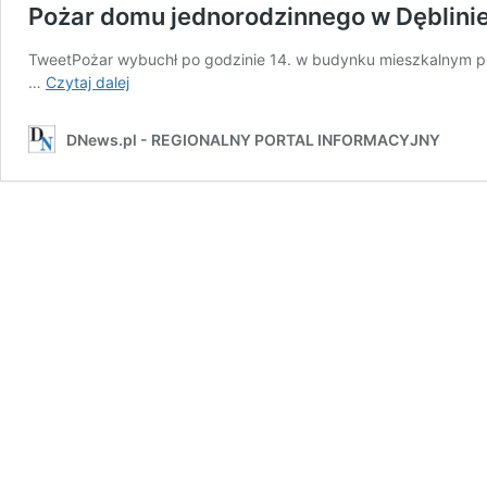
Pożar domu jednorodzinnego w Dęblinie
TweetPożar wybuchł po godzinie 14. w budynku mieszkalnym przy
Pożar
…
Czytaj dalej
domu
jednorodzinnego
DNews.pl - REGIONALNY PORTAL INFORMACYJNY
w
Dęblinie.
Trwa
akcja
gaśnicza