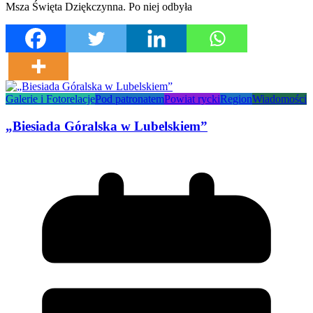
Msza Święta Dziękczynna. Po niej odbyła
Galerie i Fotorelacje
Pod patronatem
Powiat rycki
Region
Wiadomości
„Biesiada Góralska w Lubelskiem”