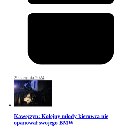
29 sierpnia 2024
Kawęczyn: Kolejny młody kierowca nie
opanował swojego BMW