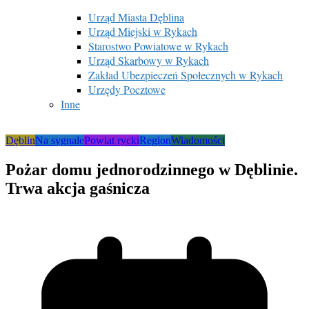
Urząd Miasta Dęblina
Urząd Miejski w Rykach
Starostwo Powiatowe w Rykach
Urząd Skarbowy w Rykach
Zakład Ubezpieczeń Społecznych w Rykach
Urzędy Pocztowe
Inne
Dęblin
Na sygnale
Powiat rycki
Region
Wiadomości
Pożar domu jednorodzinnego w Dęblinie.
Trwa akcja gaśnicza