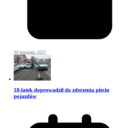
30 listopada 2025
18-latek doprowadził do zderzenia pięciu
pojazdów