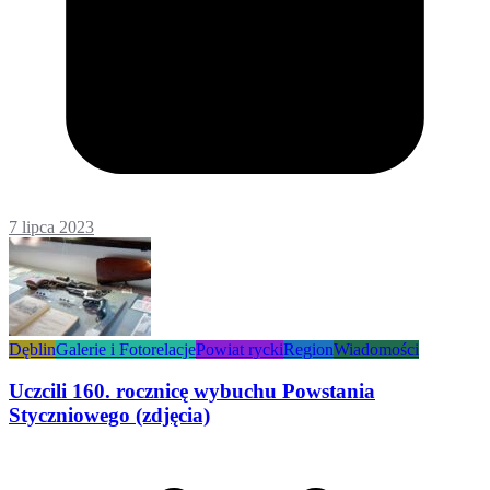
7 lipca 2023
Dęblin
Galerie i Fotorelacje
Powiat rycki
Region
Wiadomości
Uczcili 160. rocznicę wybuchu Powstania
Styczniowego (zdjęcia)