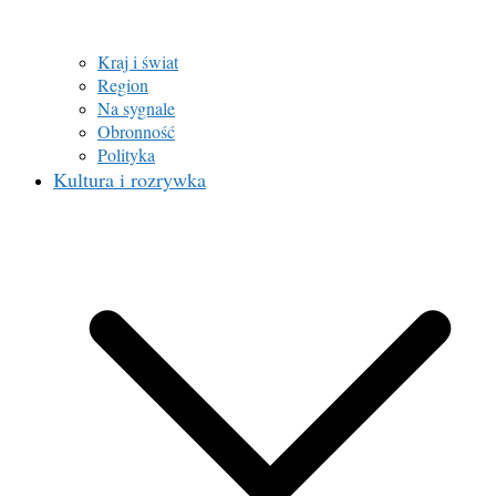
Kraj i świat
Region
Na sygnale
Obronność
Polityka
Kultura i rozrywka