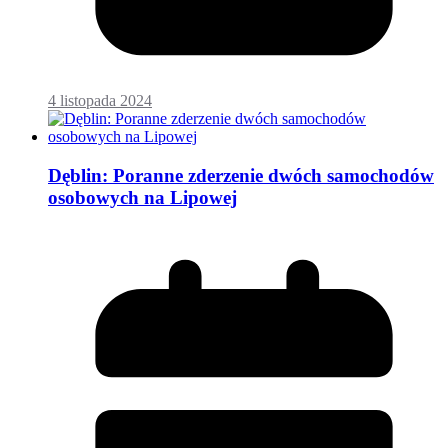
4 listopada 2024
Dęblin: Poranne zderzenie dwóch samochodów
osobowych na Lipowej