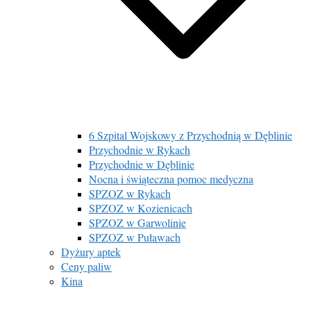
6 Szpital Wojskowy z Przychodnią w Dęblinie
Przychodnie w Rykach
Przychodnie w Dęblinie
Nocna i świąteczna pomoc medyczna
SPZOZ w Rykach
SPZOZ w Kozienicach
SPZOZ w Garwolinie
SPZOZ w Puławach
Dyżury aptek
Ceny paliw
Kina