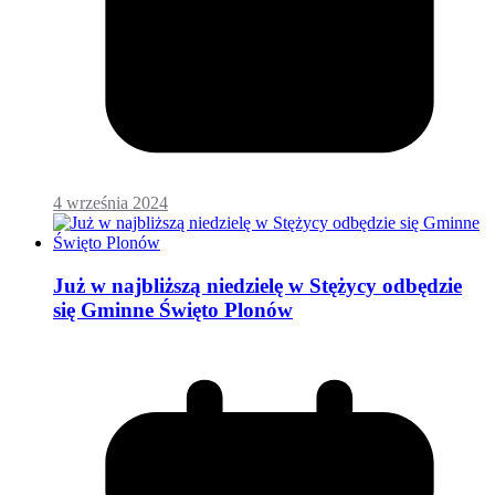
4 września 2024
Już w najbliższą niedzielę w Stężycy odbędzie
się Gminne Święto Plonów