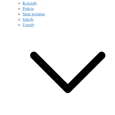
Kościoły
Policja
Straż pożarna
Szkoły
Urzędy