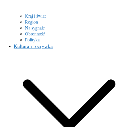
Kraj i świat
Region
Na sygnale
Obronność
Polityka
Kultura i rozrywka