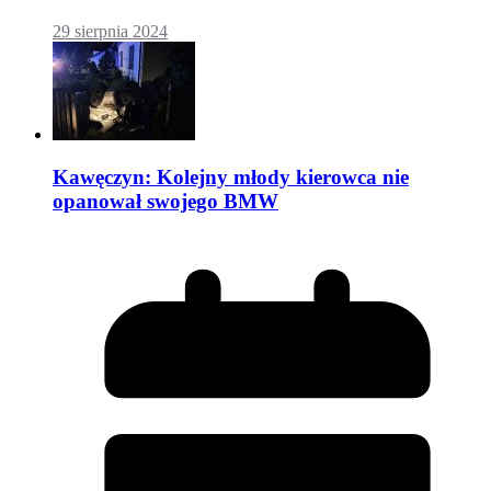
29 sierpnia 2024
Kawęczyn: Kolejny młody kierowca nie
opanował swojego BMW