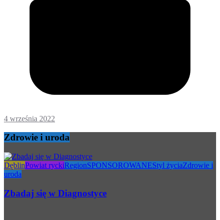
4 września 2022
Zdrowie i uroda
Dęblin
Powiat rycki
Region
SPONSOROWANE
Styl życia
Zdrowie i
uroda
Zbadaj się w Diagnostyce