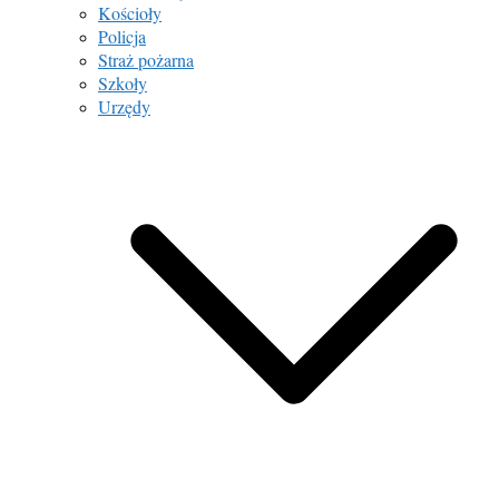
Kościoły
Policja
Straż pożarna
Szkoły
Urzędy