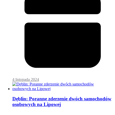
4 listopada 2024
Dęblin: Poranne zderzenie dwóch samochodów
osobowych na Lipowej