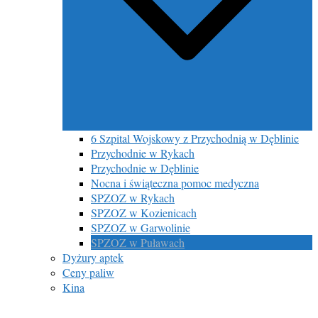
6 Szpital Wojskowy z Przychodnią w Dęblinie
Przychodnie w Rykach
Przychodnie w Dęblinie
Nocna i świąteczna pomoc medyczna
SPZOZ w Rykach
SPZOZ w Kozienicach
SPZOZ w Garwolinie
SPZOZ w Puławach
Dyżury aptek
Ceny paliw
Kina