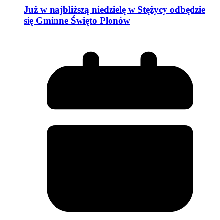
Już w najbliższą niedzielę w Stężycy odbędzie
się Gminne Święto Plonów