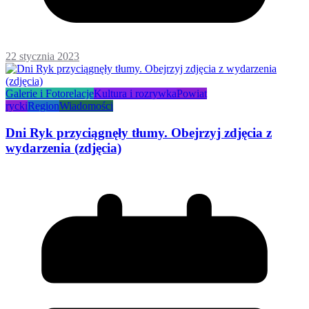
22 stycznia 2023
Galerie i Fotorelacje
Kultura i rozrywka
Powiat
rycki
Region
Wiadomości
Dni Ryk przyciągnęły tłumy. Obejrzyj zdjęcia z
wydarzenia (zdjęcia)