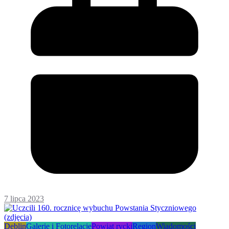
7 lipca 2023
Dęblin
Galerie i Fotorelacje
Powiat rycki
Region
Wiadomości