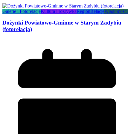
Galerie i Fotorelacje
Kultura i rozrywka
Region
Relacje
Wiadomości
Dożynki Powiatowo-Gminne w Starym Zadybiu
(fotorelacja)