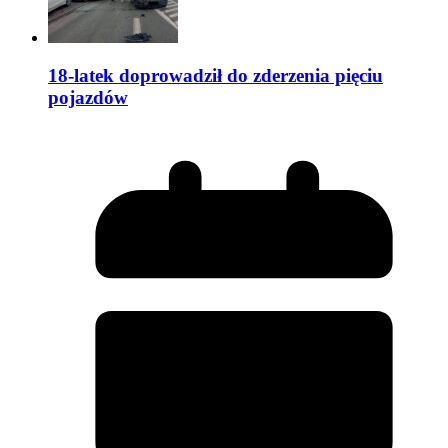
18-latek doprowadził do zderzenia pięciu
pojazdów