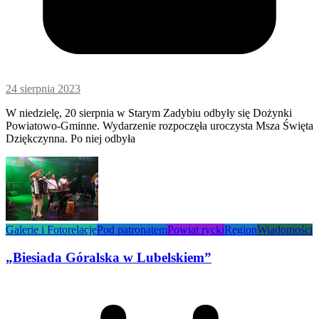
24 sierpnia 2023
W niedzielę, 20 sierpnia w Starym Zadybiu odbyły się Dożynki
Powiatowo-Gminne. Wydarzenie rozpoczęła uroczysta Msza Święta
Dziękczynna. Po niej odbyła
Galerie i Fotorelacje
Pod patronatem
Powiat rycki
Region
Wiadomości
„Biesiada Góralska w Lubelskiem”