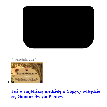
4 września 2024
Już w najbliższą niedzielę w Stężycy odbędzie
się Gminne Święto Plonów