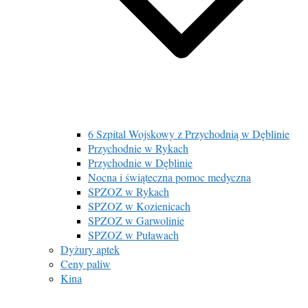
6 Szpital Wojskowy z Przychodnią w Dęblinie
Przychodnie w Rykach
Przychodnie w Dęblinie
Nocna i świąteczna pomoc medyczna
SPZOZ w Rykach
SPZOZ w Kozienicach
SPZOZ w Garwolinie
SPZOZ w Puławach
Dyżury aptek
Ceny paliw
Kina