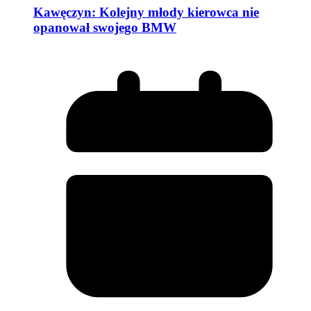
Kawęczyn: Kolejny młody kierowca nie
opanował swojego BMW