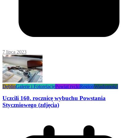
7 lipca 2023
Dęblin
Galerie i Fotorelacje
Powiat rycki
Region
Wiadomości
Uczcili 160. rocznicę wybuchu Powstania
Styczniowego (zdjęcia)