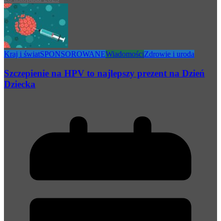
Kraj i świat
SPONSOROWANE
Wiadomości
Zdrowie i uroda
Szczepienie na HPV to najlepszy prezent na Dzień
Dziecka