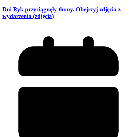
Dni Ryk przyciągnęły tłumy. Obejrzyj zdjęcia z
wydarzenia (zdjęcia)