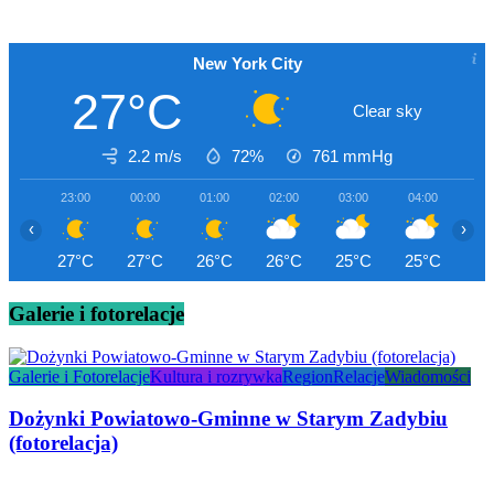
New York City
27°C
Clear sky
2.2 m/s
72%
761
mmHg
23:00
00:00
01:00
02:00
03:00
04:00
05
‹
›
27°C
27°C
26°C
26°C
25°C
25°C
24
Galerie i fotorelacje
Galerie i Fotorelacje
Kultura i rozrywka
Region
Relacje
Wiadomości
Dożynki Powiatowo-Gminne w Starym Zadybiu
(fotorelacja)