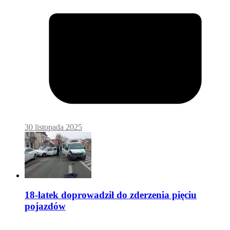
30 listopada 2025
18-latek doprowadził do zderzenia pięciu
pojazdów