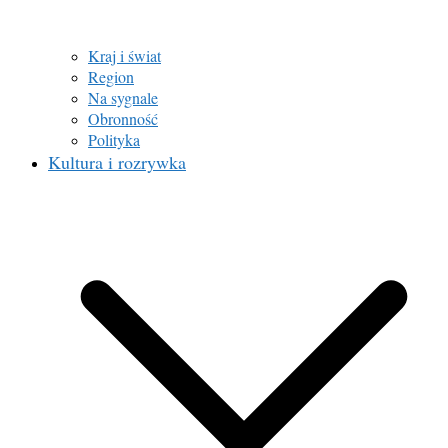
Kraj i świat
Region
Na sygnale
Obronność
Polityka
Kultura i rozrywka