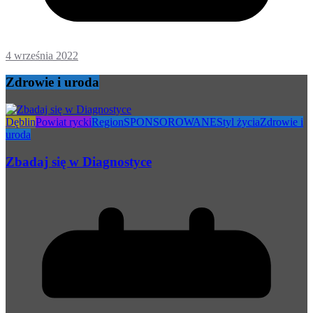
4 września 2022
Zdrowie i uroda
Dęblin
Powiat rycki
Region
SPONSOROWANE
Styl życia
Zdrowie i
uroda
Zbadaj się w Diagnostyce