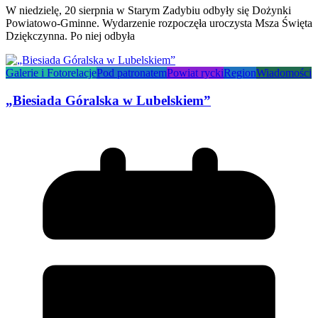
W niedzielę, 20 sierpnia w Starym Zadybiu odbyły się Dożynki
Powiatowo-Gminne. Wydarzenie rozpoczęła uroczysta Msza Święta
Dziękczynna. Po niej odbyła
Galerie i Fotorelacje
Pod patronatem
Powiat rycki
Region
Wiadomości
„Biesiada Góralska w Lubelskiem”