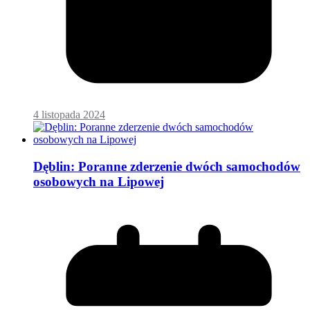
4 listopada 2024
Dęblin: Poranne zderzenie dwóch samochodów
osobowych na Lipowej