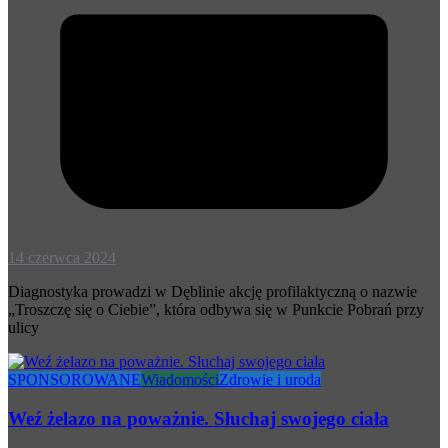
14 czerwca 2024
Diagnostyka prowadzi w Dęblinie akcję profilaktyczną o nazwie
„Troszczę się o Ciebie”, która odbywa się w Punkcie Pobrań przy
ulicy
SPONSOROWANE
Wiadomości
Zdrowie i uroda
Weź żelazo na poważnie. Słuchaj swojego ciała