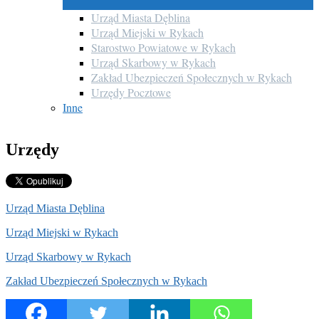
Urząd Miasta Dęblina
Urząd Miejski w Rykach
Starostwo Powiatowe w Rykach
Urząd Skarbowy w Rykach
Zakład Ubezpieczeń Społecznych w Rykach
Urzędy Pocztowe
Inne
Urzędy
Urząd Miasta Dęblina
Urząd Miejski w Rykach
Urząd Skarbowy w Rykach
Zakład Ubezpieczeń Społecznych w Rykach