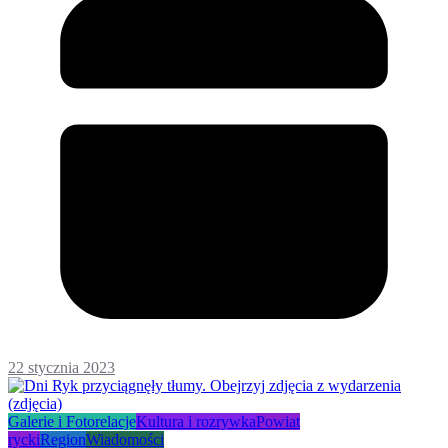
22 stycznia 2023
Galerie i Fotorelacje
Kultura i rozrywka
Powiat
rycki
Region
Wiadomości