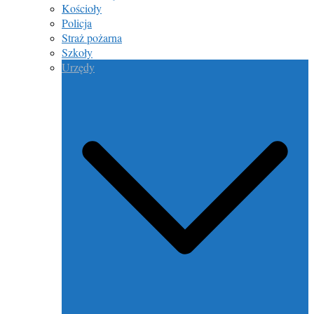
Kościoły
Policja
Straż pożarna
Szkoły
Urzędy