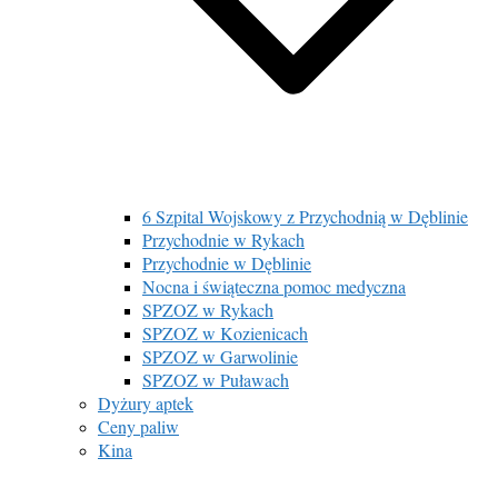
6 Szpital Wojskowy z Przychodnią w Dęblinie
Przychodnie w Rykach
Przychodnie w Dęblinie
Nocna i świąteczna pomoc medyczna
SPZOZ w Rykach
SPZOZ w Kozienicach
SPZOZ w Garwolinie
SPZOZ w Puławach
Dyżury aptek
Ceny paliw
Kina