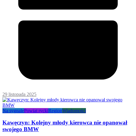
29 listopada 2025
Na sygnale
Powiat rycki
Region
Wiadomości
Kawęczyn: Kolejny młody kierowca nie opanował
swojego BMW