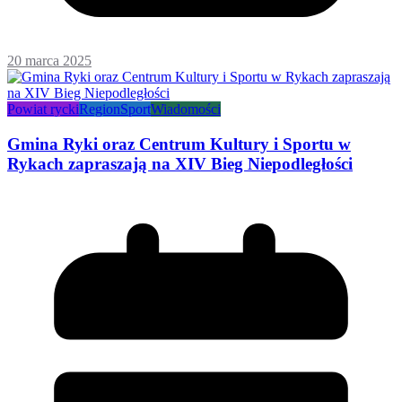
20 marca 2025
Powiat rycki
Region
Sport
Wiadomości
Gmina Ryki oraz Centrum Kultury i Sportu w
Rykach zapraszają na XIV Bieg Niepodległości