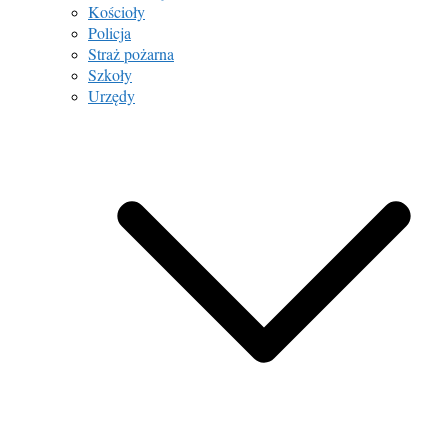
Kościoły
Policja
Straż pożarna
Szkoły
Urzędy