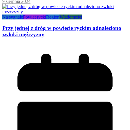
9 sierpnia 2024
Na sygnale
Powiat rycki
Region
Wiadomości
Przy jednej z dróg w powiecie ryckim odnaleziono
zwłoki mężczyzny