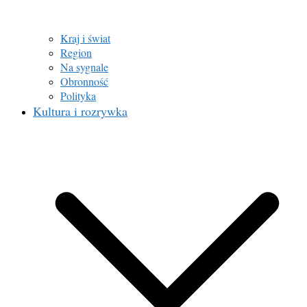
Kraj i świat
Region
Na sygnale
Obronność
Polityka
Kultura i rozrywka