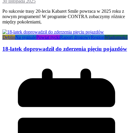
30 listopada 2025
Po sukcesie trasy 20-lecia Kabaret Smile powraca w 2025 roku z
nowym programem! W programie CONTRA zobaczymy różnice
między pokoleniami,
Dęblin
Na sygnale
Powiat rycki
Raport drogowy
Region
Wiadomości
18-latek doprowadził do zderzenia pięciu pojazdów