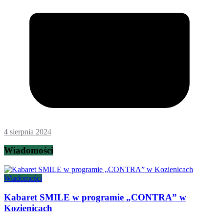
4 sierpnia 2024
Wiadomości
Wiadomości
Kabaret SMILE w programie „CONTRA” w
Kozienicach