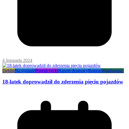
4 listopada 2024
Dęblin
Na sygnale
Powiat rycki
Raport drogowy
Region
Wiadomości
18-latek doprowadził do zderzenia pięciu pojazdów