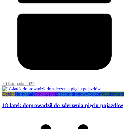
30 listopada 2025
Dęblin
Na sygnale
Powiat rycki
Raport drogowy
Region
Wiadomości
18-latek doprowadził do zderzenia pięciu pojazdów