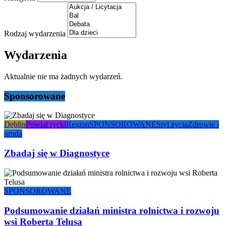
Rodzaj wydarzenia
Wydarzenia
Aktualnie nie ma żadnych wydarzeń.
Sponsorowane
Dęblin
Powiat rycki
Region
SPONSOROWANE
Styl życia
Zdrowie i
uroda
Zbadaj się w Diagnostyce
SPONSOROWANE
Podsumowanie działań ministra rolnictwa i rozwoju
wsi Roberta Telusa