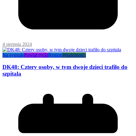
4 sierpnia 2024
Na sygnale
Powiat rycki
Region
Wiadomości
DK48: Cztery osoby, w tym dwoje dzieci trafiło do
szpitala