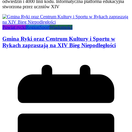
odwiedzin i 4000 linii kodu. Informatyczna platforma edukacyjna
stworzona przez uczniów XIV
Powiat rycki
Region
Sport
Wiadomości
Gmina Ryki oraz Centrum Kultury i Sportu w
Rykach zapraszają na XIV Bieg Niepodległości