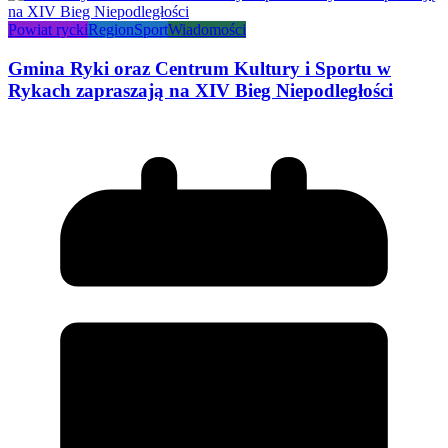
Powiat rycki
Region
Sport
Wiadomości
Gmina Ryki oraz Centrum Kultury i Sportu w
Rykach zapraszają na XIV Bieg Niepodległości