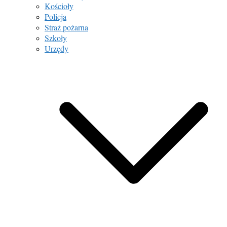
Kościoły
Policja
Straż pożarna
Szkoły
Urzędy