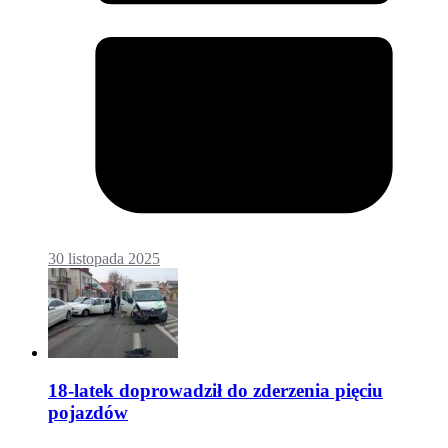
30 listopada 2025
18-latek doprowadził do zderzenia pięciu
pojazdów