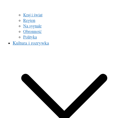
Kraj i świat
Region
Na sygnale
Obronność
Polityka
Kultura i rozrywka