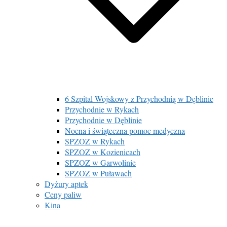
6 Szpital Wojskowy z Przychodnią w Dęblinie
Przychodnie w Rykach
Przychodnie w Dęblinie
Nocna i świąteczna pomoc medyczna
SPZOZ w Rykach
SPZOZ w Kozienicach
SPZOZ w Garwolinie
SPZOZ w Puławach
Dyżury aptek
Ceny paliw
Kina