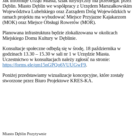
Jak informuje Urząd Miasta, szlak turystyczny ma przebiegać przez
Dęblin. Miasto Dęblin we współpracy z Urzędem Marszałkowskim
Województwa Lubelskiego oraz Zarządem Dróg Wojewódzkich w
ramach projektu ma wybudować Miejsce Przyjazne Kajakarzom
(MOK) oraz Miejsce Obsługi Rowerów (MOR).
Planowana infrastruktura będzie zlokalizowana w okolicach
Miejskiego Domu Kultury w Dęblinie.
Konsultacje społeczne odbędą się w środę, 18 października w
godzinach 13.30 – 15.30 w sali nr 1 w Urzędzie Miasta.
Uczestnictwo w konsultacjach należy zgłosić na stronie:
https://forms.gle/qm15nGPQo6VUUGwF9
.
Poniżej przedstawiamy wizualizacje koncepcyjne, które zostały
stworzone przez Biuro Projektowe KRES-KA.
Miasto Dęblin Pozytywnie