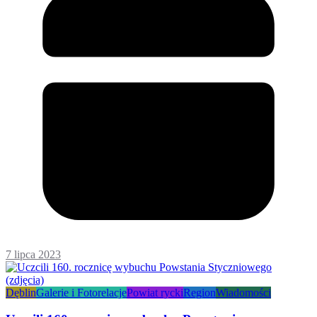
7 lipca 2023
Dęblin
Galerie i Fotorelacje
Powiat rycki
Region
Wiadomości