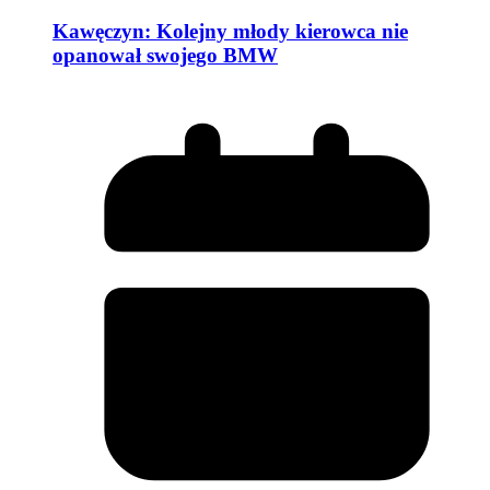
Kawęczyn: Kolejny młody kierowca nie
opanował swojego BMW