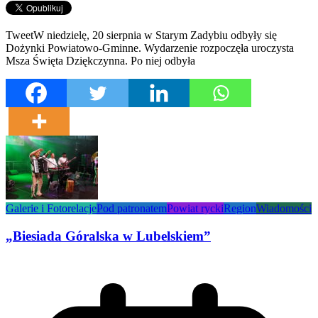
TweetW niedzielę, 20 sierpnia w Starym Zadybiu odbyły się
Dożynki Powiatowo-Gminne. Wydarzenie rozpoczęła uroczysta
Msza Święta Dziękczynna. Po niej odbyła
Galerie i Fotorelacje
Pod patronatem
Powiat rycki
Region
Wiadomości
„Biesiada Góralska w Lubelskiem”