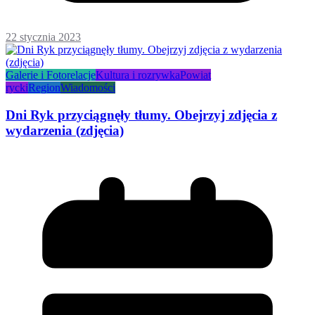
22 stycznia 2023
Galerie i Fotorelacje
Kultura i rozrywka
Powiat
rycki
Region
Wiadomości
Dni Ryk przyciągnęły tłumy. Obejrzyj zdjęcia z
wydarzenia (zdjęcia)