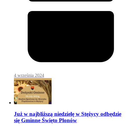
4 września 2024
Już w najbliższą niedzielę w Stężycy odbędzie
się Gminne Święto Plonów