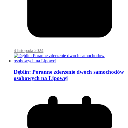
4 listopada 2024
Dęblin: Poranne zderzenie dwóch samochodów
osobowych na Lipowej