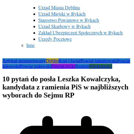
Urząd Miasta Dęblina
Urząd Miejski w Rykach
Starostwo Powiatowe w Rykach
Urząd Skarbowy w Rykach
Zakład Ubezpieczeń Społecznych w Rykach
Urzędy Pocztowe
Inne
Artykuł sponsorowany
Dęblin
Kraj i świat
Powiat lubartowski
Powiat
łukowski
Powiat puławski
Powiat rycki
Region
Wiadomości
10 pytań do posła Leszka Kowalczyka,
kandydata z ramienia PiS w najbliższych
wyborach do Sejmu RP