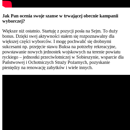
Jak Pan ocenia swoje szanse w trwającej obecnie kampanii
wyborczej?
Większe niż ostatnio. Startuję z pozycji posła na Sejm. To duży
bonus. Dzięki swej aktywności stałem się rozpoznawalny dla
większej części wyborców. I mogę pochwalić się drobnymi
sukcesami np. przejęcie stawu Buksa na potrzeby rekreacyjne,
powstawanie nowych jednostek wojskowych na terenie powiatu
ryckiego – jednostki przeciwlotniczej w Sobieszynie, wsparcie dla
Państwowej i Ochotniczych Straży Pożarnych, pozyskanie
pieniędzy na renowację zabytków i wiele innych.