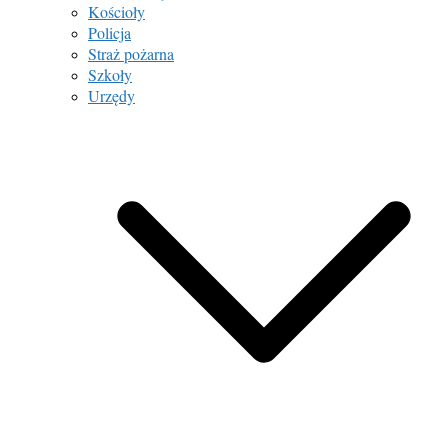
Kościoły
Policja
Straż pożarna
Szkoły
Urzędy