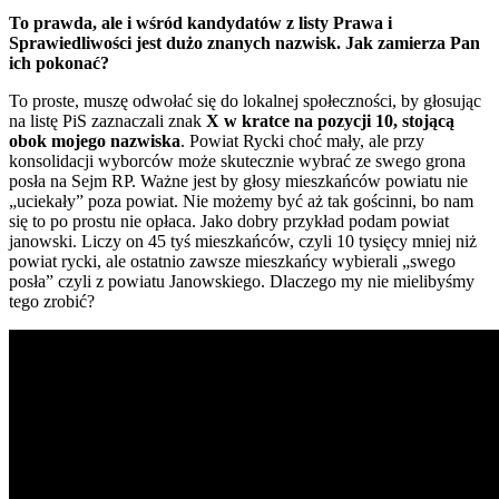
To prawda, ale i wśród kandydatów z listy Prawa i
Sprawiedliwości jest dużo znanych nazwisk. Jak zamierza Pan
ich pokonać?
To proste, muszę odwołać się do lokalnej społeczności, by głosując
na listę PiS zaznaczali znak
X w kratce na pozycji 10, stojącą
obok mojego nazwiska
. Powiat Rycki choć mały, ale przy
konsolidacji wyborców może skutecznie wybrać ze swego grona
posła na Sejm RP. Ważne jest by głosy mieszkańców powiatu nie
„uciekały” poza powiat. Nie możemy być aż tak gościnni, bo nam
się to po prostu nie opłaca. Jako dobry przykład podam powiat
janowski. Liczy on 45 tyś mieszkańców, czyli 10 tysięcy mniej niż
powiat rycki, ale ostatnio zawsze mieszkańcy wybierali „swego
posła” czyli z powiatu Janowskiego. Dlaczego my nie mielibyśmy
tego zrobić?