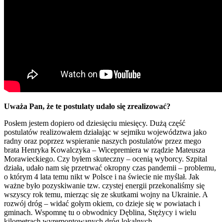
Uważa Pan, że te postulaty udało się zrealizować?
Posłem jestem dopiero od dziesięciu miesięcy. Dużą część
postulatów realizowałem działając w sejmiku województwa jako
radny oraz poprzez wspieranie naszych postulatów przez mego
brata Henryka Kowalczyka – Wicepremiera w rządzie Mateusza
Morawieckiego. Czy byłem skuteczny – ocenią wyborcy. Szpital
działa, udało nam się przetrwać okropny czas pandemii – problemu,
o którym 4 lata temu nikt w Polsce i na świecie nie myślał. Jak
ważne było pozyskiwanie tzw. czystej energii przekonaliśmy się
wszyscy rok temu, mierząc się ze skutkami wojny na Ukrainie. A
rozwój dróg – widać gołym okiem, co dzieje się w powiatach i
gminach. Wspomnę tu o obwodnicy Dęblina, Stężycy i wielu
kilometrach wyremontowanych dróg lokalnych.