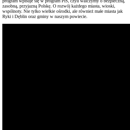
program wpisuje się w program PiS, czyli walczymy o bezpieczną,
zasobną, przyjazną Polskę. O rozwój każdego miasta, wioski,
wspólnoty. Nie tylko wielkie ośrodki, ale również małe miasta jak
Ryki i Dęblin oraz gminy w naszym powiecie.