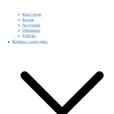
Kraj i świat
Region
Na sygnale
Obronność
Polityka
Kultura i rozrywka