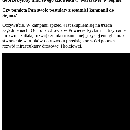
dobrze byłoby mieć swego człowieka w Warszawie, w Sejmie.
Czy pamięta Pan swoje postulaty z ostatniej kampanii do
Sejmu?
Oczywiście. W kampanii sprzed 4 lat skupiłem się na trzech
zagadnieniach. Ochrona zdrowia w Powiecie Ryckim – utrzymanie
i rozwój szpitala, rozwój szeroko rozumianej „czystej energii” oraz
stworzenie warunków do rozwoju przedsiębiorczości poprzez
rozwój infrastruktury drogowej i kolejowej.