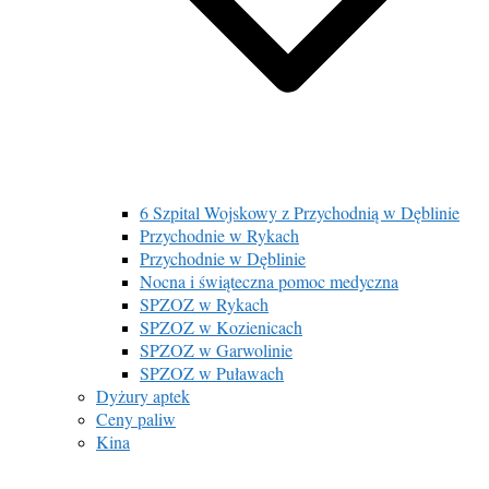
6 Szpital Wojskowy z Przychodnią w Dęblinie
Przychodnie w Rykach
Przychodnie w Dęblinie
Nocna i świąteczna pomoc medyczna
SPZOZ w Rykach
SPZOZ w Kozienicach
SPZOZ w Garwolinie
SPZOZ w Puławach
Dyżury aptek
Ceny paliw
Kina