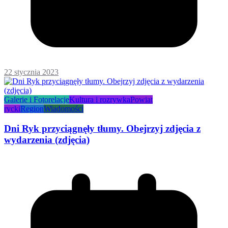
22 stycznia 2023
Galerie i Fotorelacje
Kultura i rozrywka
Powiat
rycki
Region
Wiadomości
Dni Ryk przyciągnęły tłumy. Obejrzyj zdjęcia z
wydarzenia (zdjęcia)