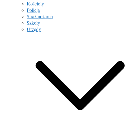
Kościoły
Policja
Straż pożarna
Szkoły
Urzędy