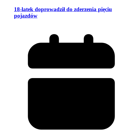
18-latek doprowadził do zderzenia pięciu
pojazdów