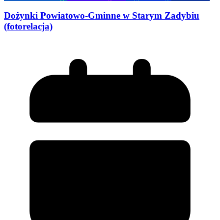
Dożynki Powiatowo-Gminne w Starym Zadybiu
(fotorelacja)