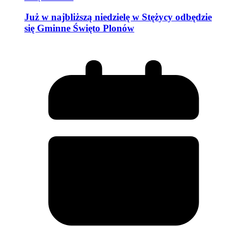
Już w najbliższą niedzielę w Stężycy odbędzie
się Gminne Święto Plonów