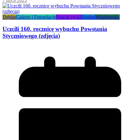
7 lipca 2023
Dęblin
Galerie i Fotorelacje
Powiat rycki
Region
Wiadomości
Uczcili 160. rocznicę wybuchu Powstania
Styczniowego (zdjęcia)