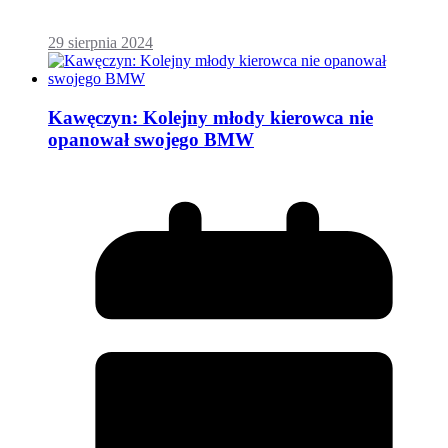
29 sierpnia 2024
Kawęczyn: Kolejny młody kierowca nie
opanował swojego BMW