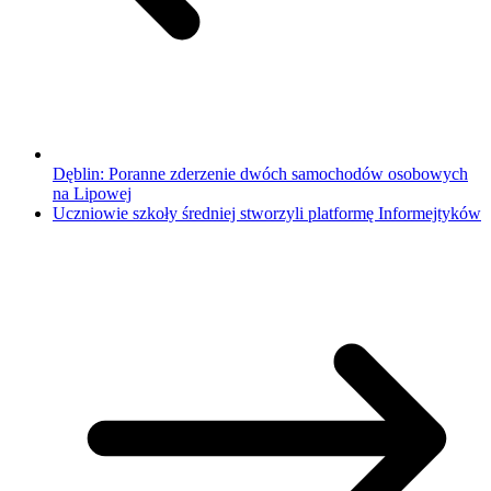
Dęblin: Poranne zderzenie dwóch samochodów osobowych
na Lipowej
Uczniowie szkoły średniej stworzyli platformę Informejtyków