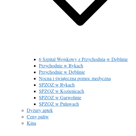
6 Szpital Wojskowy z Przychodnią w Dęblinie
Przychodnie w Rykach
Przychodnie w Dęblinie
Nocna i świąteczna pomoc medyczna
SPZOZ w Rykach
SPZOZ w Kozienicach
SPZOZ w Garwolinie
SPZOZ w Puławach
Dyżury aptek
Ceny paliw
Kina