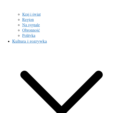
Kraj i świat
Region
Na sygnale
Obronność
Polityka
Kultura i rozrywka