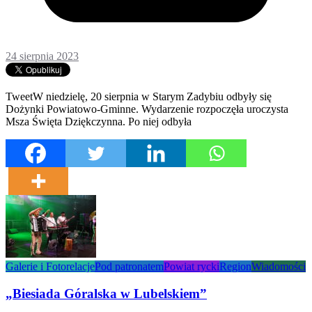
24 sierpnia 2023
TweetW niedzielę, 20 sierpnia w Starym Zadybiu odbyły się
Dożynki Powiatowo-Gminne. Wydarzenie rozpoczęła uroczysta
Msza Święta Dziękczynna. Po niej odbyła
Galerie i Fotorelacje
Pod patronatem
Powiat rycki
Region
Wiadomości
„Biesiada Góralska w Lubelskiem”