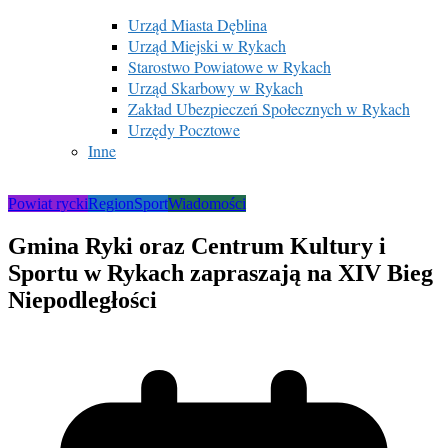
Urząd Miasta Dęblina
Urząd Miejski w Rykach
Starostwo Powiatowe w Rykach
Urząd Skarbowy w Rykach
Zakład Ubezpieczeń Społecznych w Rykach
Urzędy Pocztowe
Inne
Powiat rycki
Region
Sport
Wiadomości
Gmina Ryki oraz Centrum Kultury i
Sportu w Rykach zapraszają na XIV Bieg
Niepodległości