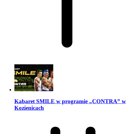
Kabaret SMILE w programie „CONTRA” w
Kozienicach