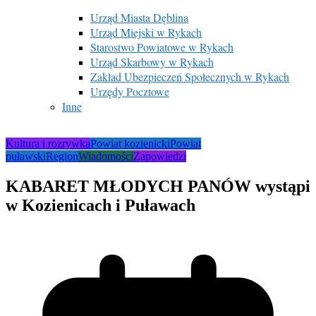
Urząd Miasta Dęblina
Urząd Miejski w Rykach
Starostwo Powiatowe w Rykach
Urząd Skarbowy w Rykach
Zakład Ubezpieczeń Społecznych w Rykach
Urzędy Pocztowe
Inne
Kultura i rozrywka
Powiat kozienicki
Powiat
puławski
Region
Wiadomości
Zapowiedzi
KABARET MŁODYCH PANÓW wystąpi
w Kozienicach i Puławach