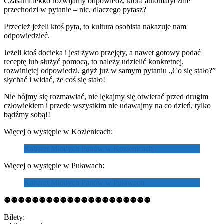
Czasami lekko rozwijamy odpowiedź, która automatycznie
przechodzi w pytanie – nic, dlaczego pytasz?
Przecież jeżeli ktoś pyta, to kultura osobista nakazuje nam
odpowiedzieć.
Jeżeli ktoś docieka i jest żywo przejęty, a nawet gotowy podać
receptę lub służyć pomocą, to należy udzielić konkretnej,
rozwiniętej odpowiedzi, gdyż już w samym pytaniu „Co się stało?”
słychać i widać, że coś się stało!
Nie bójmy się rozmawiać, nie lękajmy się otwierać przed drugim
człowiekiem i przede wszystkim nie udawajmy na co dzień, tylko
bądźmy sobą!!
Więcej o występie w Kozienicach:
Kabaret Młodych Panów w Kozienicach
Więcej o występie w Puławach:
Kabaret Młodych Panów w Puławach
⚉⚉⚉⚉⚉⚉⚉⚉⚉⚉⚉⚉⚉⚉⚉⚉⚉⚉⚉⚉⚉
Bilety: