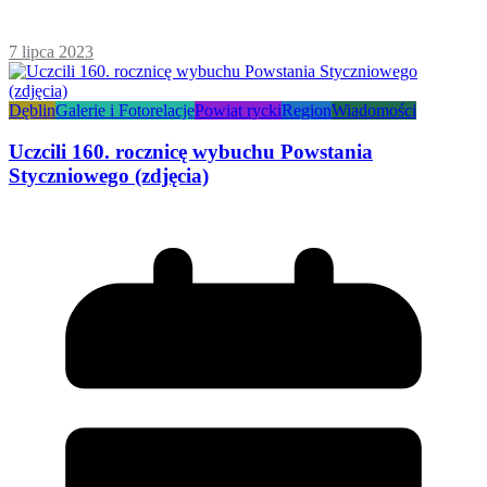
7 lipca 2023
Dęblin
Galerie i Fotorelacje
Powiat rycki
Region
Wiadomości
Uczcili 160. rocznicę wybuchu Powstania
Styczniowego (zdjęcia)