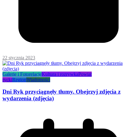
22 stycznia 2023
Galerie i Fotorelacje
Kultura i rozrywka
Powiat
rycki
Region
Wiadomości
Dni Ryk przyciągnęły tłumy. Obejrzyj zdjęcia z
wydarzenia (zdjęcia)