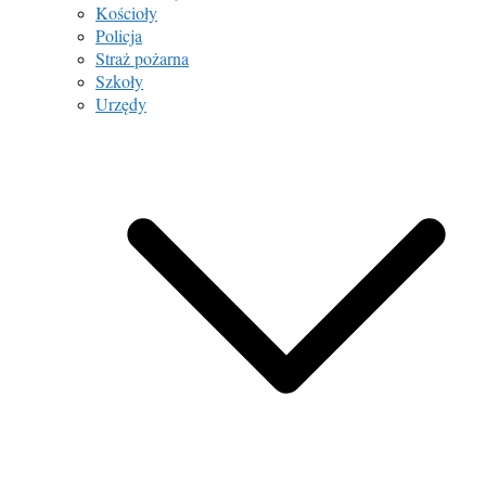
Kościoły
Policja
Straż pożarna
Szkoły
Urzędy