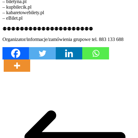
– biletyna.pl
– kupbilecik.pl
– kabaretowebilety.pl
– eBilet.pl
⚉⚉⚉⚉⚉⚉⚉⚉⚉⚉⚉⚉⚉⚉⚉⚉⚉⚉⚉⚉⚉
Organizator/informacje/zamówienia grupowe tel. 883 133 688