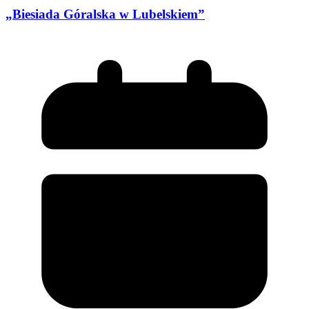
„Biesiada Góralska w Lubelskiem”