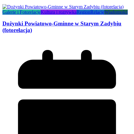
Galerie i Fotorelacje
Kultura i rozrywka
Region
Relacje
Wiadomości
Dożynki Powiatowo-Gminne w Starym Zadybiu
(fotorelacja)