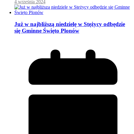
4 września 2024
Już w najbliższą niedzielę w Stężycy odbędzie
się Gminne Święto Plonów