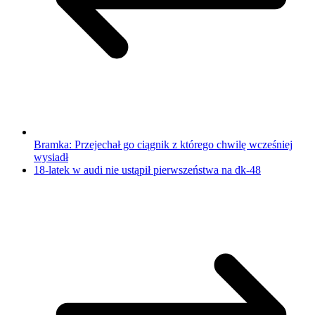
Bramka: Przejechał go ciągnik z którego chwilę wcześniej
wysiadł
18-latek w audi nie ustąpił pierwszeństwa na dk-48