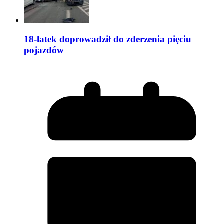
18-latek doprowadził do zderzenia pięciu
pojazdów