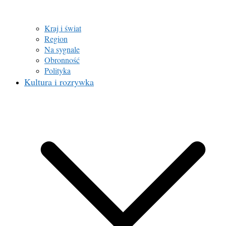
Kraj i świat
Region
Na sygnale
Obronność
Polityka
Kultura i rozrywka