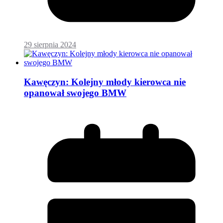
29 sierpnia 2024
Kawęczyn: Kolejny młody kierowca nie
opanował swojego BMW