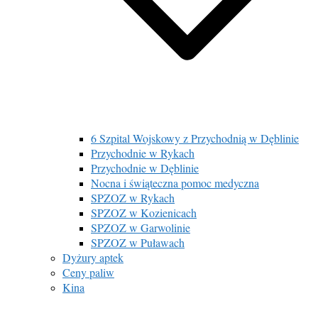
6 Szpital Wojskowy z Przychodnią w Dęblinie
Przychodnie w Rykach
Przychodnie w Dęblinie
Nocna i świąteczna pomoc medyczna
SPZOZ w Rykach
SPZOZ w Kozienicach
SPZOZ w Garwolinie
SPZOZ w Puławach
Dyżury aptek
Ceny paliw
Kina