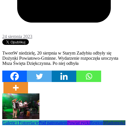
24 sierpnia 2023
TweetW niedzielę, 20 sierpnia w Starym Zadybiu odbyły się
Dożynki Powiatowo-Gminne. Wydarzenie rozpoczęła uroczysta
Msza Święta Dziękczynna. Po niej odbyła
Galerie i Fotorelacje
Pod patronatem
Powiat rycki
Region
Wiadomości