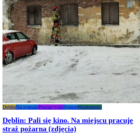
Dęblin
Na sygnale
Powiat rycki
Region
Wiadomości
Dęblin: Pali się kino. Na miejscu pracuje
straż pożarna (zdjęcia)