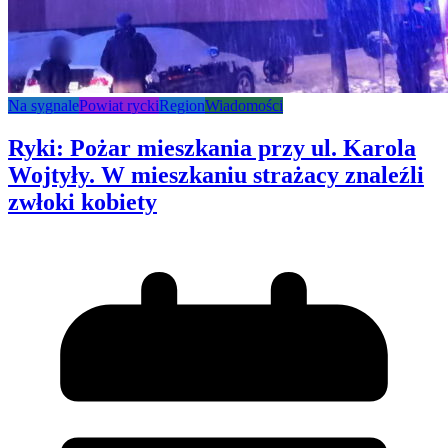
Na sygnale
Powiat rycki
Region
Wiadomości
Ryki: Pożar mieszkania przy ul. Karola
Wojtyły. W mieszkaniu strażacy znaleźli
zwłoki kobiety