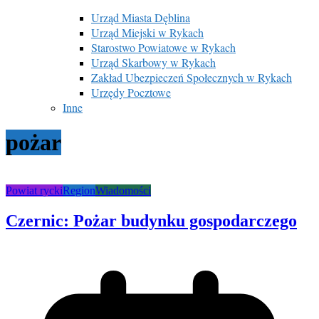
Urząd Miasta Dęblina
Urząd Miejski w Rykach
Starostwo Powiatowe w Rykach
Urząd Skarbowy w Rykach
Zakład Ubezpieczeń Społecznych w Rykach
Urzędy Pocztowe
Inne
pożar
Powiat rycki
Region
Wiadomości
Czernic: Pożar budynku gospodarczego