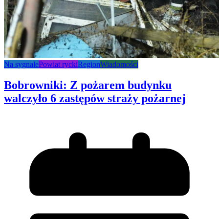
Na sygnale
Powiat rycki
Region
Wiadomości
Bobrowniki: Z pożarem budynku
walczyło 6 zastępów straży pożarnej