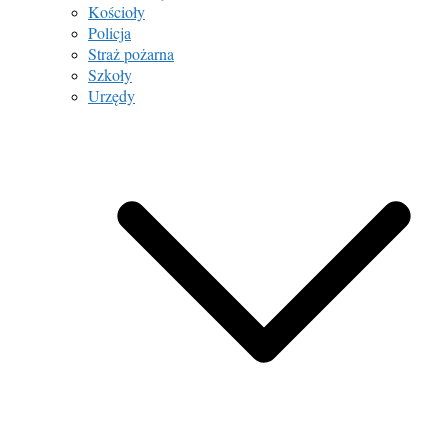
Kościoły
Policja
Straż pożarna
Szkoły
Urzędy