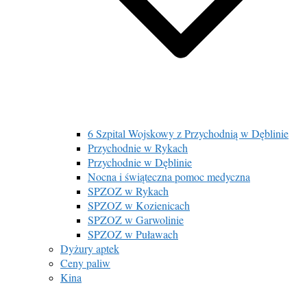
6 Szpital Wojskowy z Przychodnią w Dęblinie
Przychodnie w Rykach
Przychodnie w Dęblinie
Nocna i świąteczna pomoc medyczna
SPZOZ w Rykach
SPZOZ w Kozienicach
SPZOZ w Garwolinie
SPZOZ w Puławach
Dyżury aptek
Ceny paliw
Kina