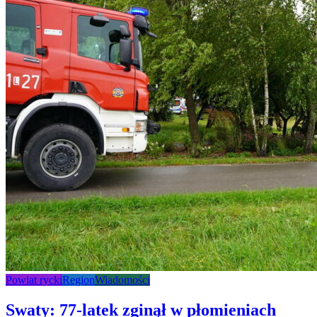
Powiat rycki
Region
Wiadomości
Swaty: 77-latek zginął w płomieniach