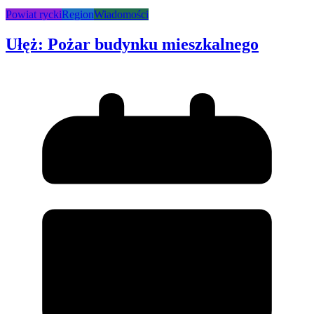
Powiat rycki
Region
Wiadomości
Ułęż: Pożar budynku mieszkalnego