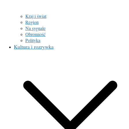
Kraj i świat
Region
Na sygnale
Obronność
Polityka
Kultura i rozrywka