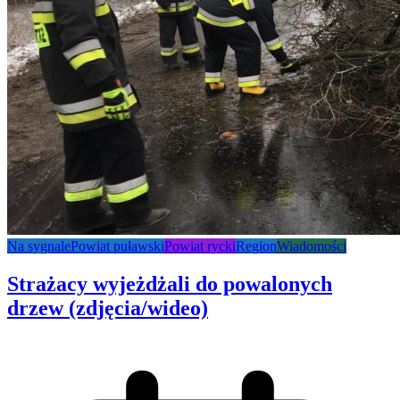
Na sygnale
Powiat puławski
Powiat rycki
Region
Wiadomości
Strażacy wyjeżdżali do powalonych
drzew (zdjęcia/wideo)