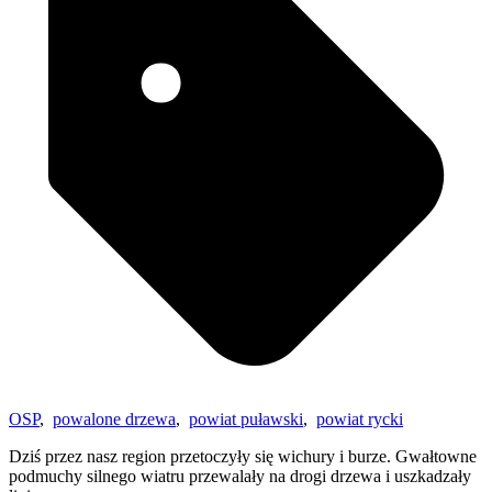
OSP
,
powalone drzewa
,
powiat puławski
,
powiat rycki
Dziś przez nasz region przetoczyły się wichury i burze. Gwałtowne
podmuchy silnego wiatru przewalały na drogi drzewa i uszkadzały