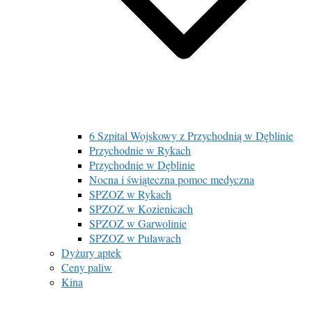
6 Szpital Wojskowy z Przychodnią w Dęblinie
Przychodnie w Rykach
Przychodnie w Dęblinie
Nocna i świąteczna pomoc medyczna
SPZOZ w Rykach
SPZOZ w Kozienicach
SPZOZ w Garwolinie
SPZOZ w Puławach
Dyżury aptek
Ceny paliw
Kina