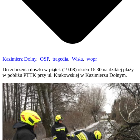
Kazimierz Dolny
,
OSP
,
tragedia
,
Wisła
,
wopr
Do zdarzenia doszło w piątek (19.08) około 16.30 na dzikiej plaży
w pobliżu PTTK przy ul. Krakowskiej w Kazimierzu Dolnym.