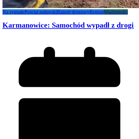
Na sygnale
Powiat puławski
Raport drogowy
Region
Wiadomości
Karmanowice: Samochód wypadł z drogi