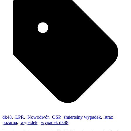
dk48
,
LPR
,
Nowodwór
,
OSP
,
śmiertelny wypadek
,
straż
pożarna
,
wypadek
,
wypadek dk48