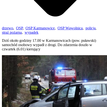
drzewo
,
OSP
,
OSP Karmanowice
,
OSP Wąwolnica
,
policja
,
straż pożarna
,
wypadek
Dziś około godziny 17.00 w Karmanowicach (pow. puławski)
samochód osobowy wypadł z drogi. Do zdarzenia doszło w
czwartek (6.01) kierujący