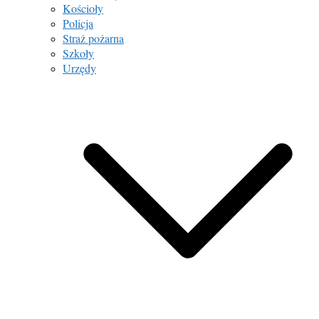
Kościoły
Policja
Straż pożarna
Szkoły
Urzędy