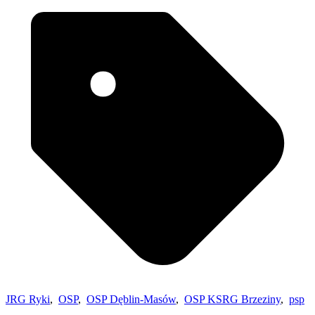
JRG Ryki
,
OSP
,
OSP Dęblin-Masów
,
OSP KSRG Brzeziny
,
psp