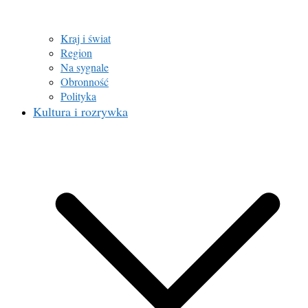
Kraj i świat
Region
Na sygnale
Obronność
Polityka
Kultura i rozrywka