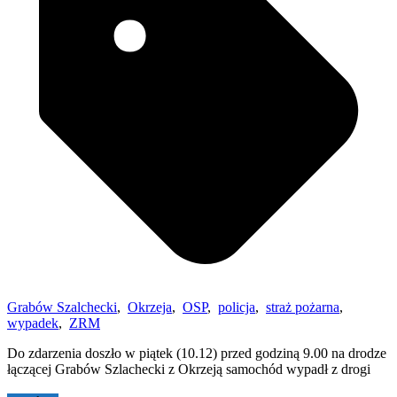
Grabów Szalchecki
,
Okrzeja
,
OSP
,
policja
,
straż pożarna
,
wypadek
,
ZRM
Do zdarzenia doszło w piątek (10.12) przed godziną 9.00 na drodze
łączącej Grabów Szlachecki z Okrzeją samochód wypadł z drogi