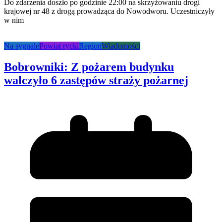
Do zdarzenia doszło po godzinie 22:00 na skrzyżowaniu drogi
krajowej nr 48 z drogą prowadząca do Nowodworu. Uczestniczyły
w nim
Na sygnale
Powiat rycki
Region
Wiadomości
Bobrowniki: Z pożarem budynku
walczyło 6 zastępów straży pożarnej