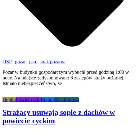
OSP
,
pożar
,
psp
,
straż pożarna
Pożar w budynku gospodarczym wybuchł przed godziną 1:00 w
nocy. Na miejsce zadysponowano 6 zastępów straży pożarnej.
Istniało niebezpieczeństwo, że
Dęblin
Powiat rycki
Region
Wiadomości
Strażacy usuwają sople z dachów w
powiecie ryckim