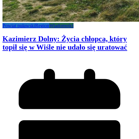
Powiat puławski
Region
Wiadomości
Kazimierz Dolny: Życia chłopca, który
topił się w Wiśle nie udało się uratować