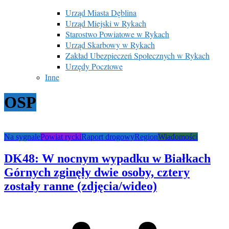
Urząd Miasta Dęblina
Urząd Miejski w Rykach
Starostwo Powiatowe w Rykach
Urząd Skarbowy w Rykach
Zakład Ubezpieczeń Społecznych w Rykach
Urzędy Pocztowe
Inne
OSP
Na sygnale
Powiat rycki
Raport drogowy
Region
Wiadomości
DK48: W nocnym wypadku w Białkach
Górnych zginęły dwie osoby, cztery
zostały ranne (zdjęcia/wideo)