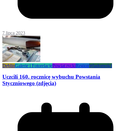
7 lipca 2023
Dęblin
Galerie i Fotorelacje
Powiat rycki
Region
Wiadomości
Uczcili 160. rocznicę wybuchu Powstania
Styczniowego (zdjęcia)