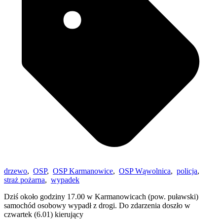
drzewo
,
OSP
,
OSP Karmanowice
,
OSP Wąwolnica
,
policja
,
straż pożarna
,
wypadek
Dziś około godziny 17.00 w Karmanowicach (pow. puławski)
samochód osobowy wypadł z drogi. Do zdarzenia doszło w
czwartek (6.01) kierujący