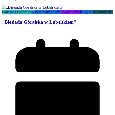
Galerie i Fotorelacje
Pod patronatem
Powiat rycki
Region
Wiadomości
„Biesiada Góralska w Lubelskiem”