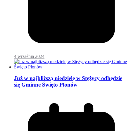
4 września 2024
Już w najbliższą niedzielę w Stężycy odbędzie
się Gminne Święto Plonów