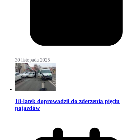
30 listopada 2025
18-latek doprowadził do zderzenia pięciu
pojazdów