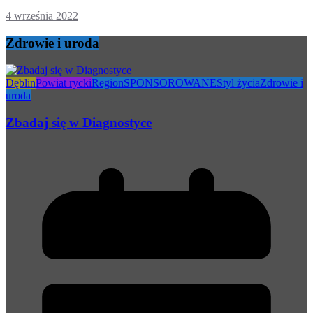
4 września 2022
Zdrowie i uroda
Dęblin
Powiat rycki
Region
SPONSOROWANE
Styl życia
Zdrowie i
uroda
Zbadaj się w Diagnostyce