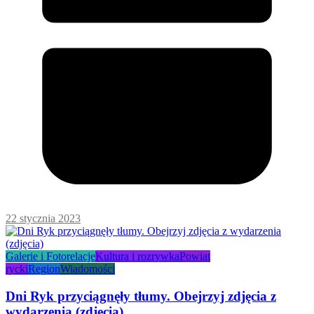
22 stycznia 2023
Galerie i Fotorelacje
Kultura i rozrywka
Powiat
rycki
Region
Wiadomości
Dni Ryk przyciągnęły tłumy. Obejrzyj zdjęcia z
wydarzenia (zdjęcia)