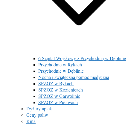
6 Szpital Wojskowy z Przychodnią w Dęblinie
Przychodnie w Rykach
Przychodnie w Dęblinie
Nocna i świąteczna pomoc medyczna
SPZOZ w Rykach
SPZOZ w Kozienicach
SPZOZ w Garwolinie
SPZOZ w Puławach
Dyżury aptek
Ceny paliw
Kina