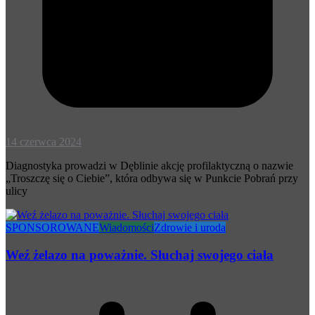
14 czerwca 2024
Diagnostyka prowadzi w Dęblinie akcję profilaktyczną o nazwie
„Troszczę się o Ciebie”, która odbywa się w Punkcie Pobrań przy
ulicy
SPONSOROWANE
Wiadomości
Zdrowie i uroda
Weź żelazo na poważnie. Słuchaj swojego ciała