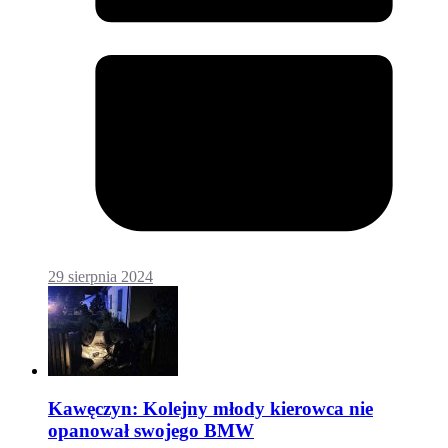
29 sierpnia 2024
Kawęczyn: Kolejny młody kierowca nie
opanował swojego BMW