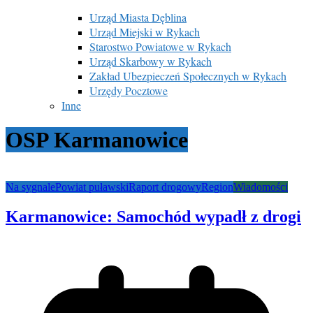
Urząd Miasta Dęblina
Urząd Miejski w Rykach
Starostwo Powiatowe w Rykach
Urząd Skarbowy w Rykach
Zakład Ubezpieczeń Społecznych w Rykach
Urzędy Pocztowe
Inne
OSP Karmanowice
Na sygnale
Powiat puławski
Raport drogowy
Region
Wiadomości
Karmanowice: Samochód wypadł z drogi