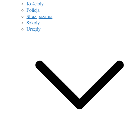
Kościoły
Policja
Straż pożarna
Szkoły
Urzędy