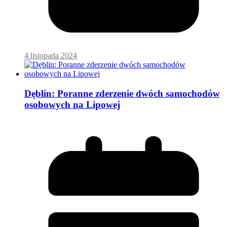
4 listopada 2024
Dęblin: Poranne zderzenie dwóch samochodów
osobowych na Lipowej