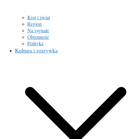
Kraj i świat
Region
Na sygnale
Obronność
Polityka
Kultura i rozrywka