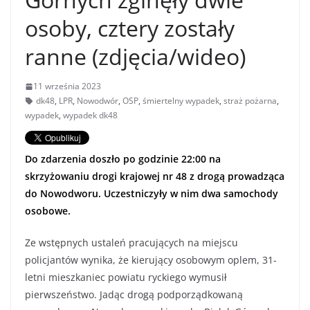
osoby, cztery zostały
ranne (zdjęcia/wideo)
11 września 2023
dk48
,
LPR
,
Nowodwór
,
OSP
,
śmiertelny wypadek
,
straż pożarna
,
wypadek
,
wypadek dk48
Do zdarzenia doszło po godzinie 22:00 na
skrzyżowaniu drogi krajowej nr 48 z drogą prowadząca
do Nowodworu. Uczestniczyły w nim dwa samochody
osobowe.
Ze wstępnych ustaleń pracujących na miejscu
policjantów wynika, że kierujący osobowym oplem, 31-
letni mieszkaniec powiatu ryckiego wymusił
pierwszeństwo. Jadąc drogą podporządkowaną