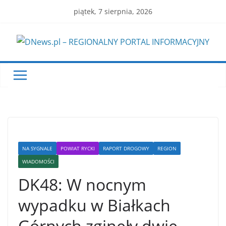
Skip
piątek, 7 sierpnia, 2026
to
content
NA SYGNALE
POWIAT RYCKI
RAPORT DROGOWY
REGION
WIADOMOŚCI
DK48: W nocnym
wypadku w Białkach
Górnych zginęły dwie