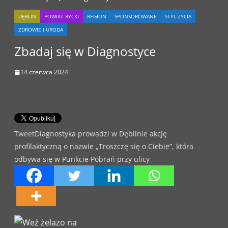
DĘBLIN
POWIAT RYCKI
REGION
SPONSOROWANE
STYL ŻYCIA
ZDROWIE I URODA
Zbadaj się w Diagnostyce
14 czerwca 2024
TweetDiagnostyka prowadzi w Dęblinie akcję
profilaktyczną o nazwie „Troszczę się o Ciebie”, która
odbywa się w Punkcie Pobrań przy ulicy