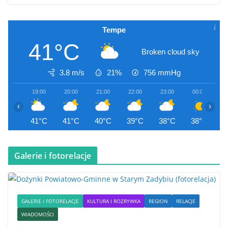
Tempe
41°C
Broken cloud sky
3.8 m/s
21%
756
mmHg
19:00
20:00
21:00
22:00
23:00
00:00
0
‹
›
41°C
41°C
40°C
39°C
38°C
38°C
3
Galerie i fotorelacje
GALERIE I FOTORELACJE
KULTURA I ROZRYWKA
REGION
RELACJE
WIADOMOŚCI