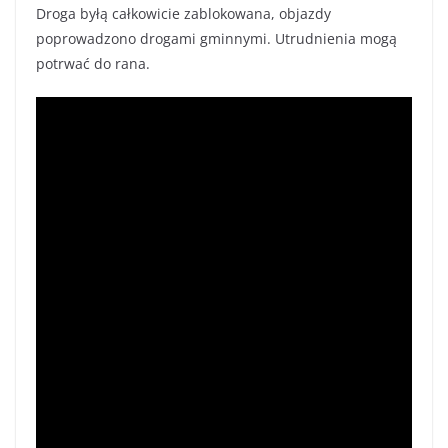
Droga byłą całkowicie zablokowana, objazdy
poprowadzono drogami gminnymi. Utrudnienia mogą
potrwać do rana.