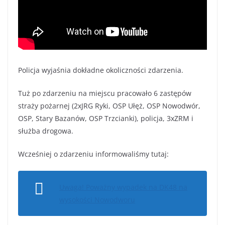
Policja wyjaśnia dokładne okoliczności zdarzenia.
Tuż po zdarzeniu na miejscu pracowało 6 zastępów
straży pożarnej (2xJRG Ryki, OSP Ułęż, OSP Nowodwór,
OSP, Stary Bazanów, OSP Trzcianki), policja, 3xZRM i
służba drogowa.
Wcześniej o zdarzeniu informowaliśmy tutaj:
Uwaga! Poważny wypadek na DK48 na
wysokości Nowodworu