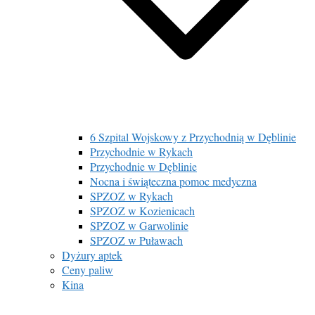
6 Szpital Wojskowy z Przychodnią w Dęblinie
Przychodnie w Rykach
Przychodnie w Dęblinie
Nocna i świąteczna pomoc medyczna
SPZOZ w Rykach
SPZOZ w Kozienicach
SPZOZ w Garwolinie
SPZOZ w Puławach
Dyżury aptek
Ceny paliw
Kina