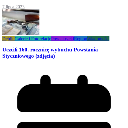
7 lipca 2023
Dęblin
Galerie i Fotorelacje
Powiat rycki
Region
Wiadomości
Uczcili 160. rocznicę wybuchu Powstania
Styczniowego (zdjęcia)