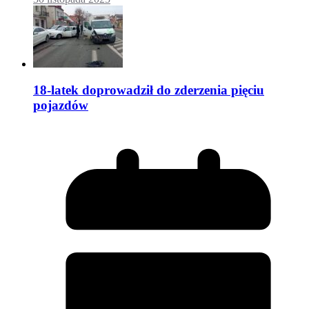
18-latek doprowadził do zderzenia pięciu
pojazdów