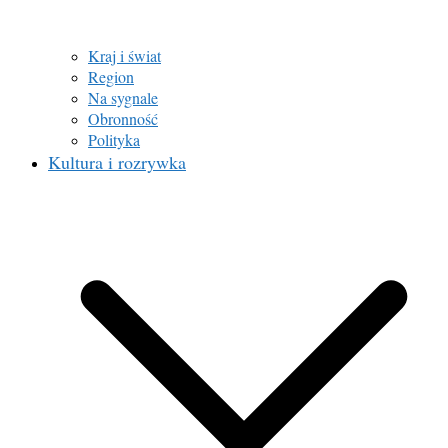
Kraj i świat
Region
Na sygnale
Obronność
Polityka
Kultura i rozrywka