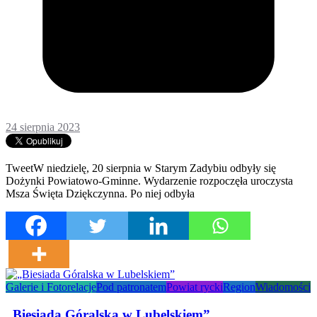
24 sierpnia 2023
TweetW niedzielę, 20 sierpnia w Starym Zadybiu odbyły się
Dożynki Powiatowo-Gminne. Wydarzenie rozpoczęła uroczysta
Msza Święta Dziękczynna. Po niej odbyła
Galerie i Fotorelacje
Pod patronatem
Powiat rycki
Region
Wiadomości
„Biesiada Góralska w Lubelskiem”