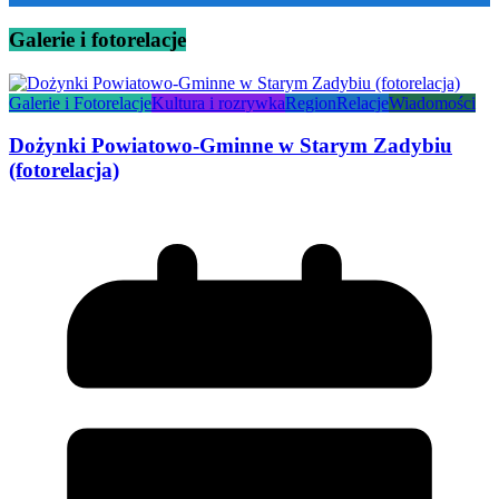
Galerie i fotorelacje
Galerie i Fotorelacje
Kultura i rozrywka
Region
Relacje
Wiadomości
Dożynki Powiatowo-Gminne w Starym Zadybiu
(fotorelacja)