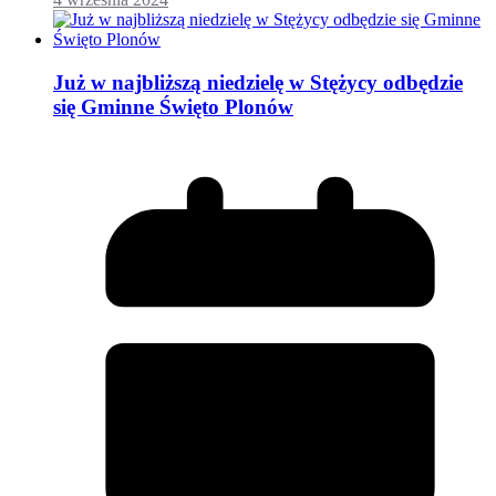
Już w najbliższą niedzielę w Stężycy odbędzie
się Gminne Święto Plonów