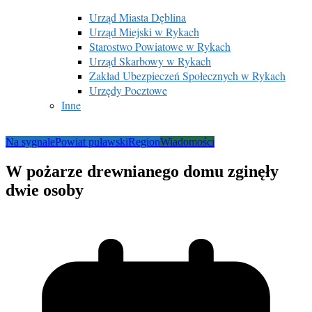
Urząd Miasta Dęblina
Urząd Miejski w Rykach
Starostwo Powiatowe w Rykach
Urząd Skarbowy w Rykach
Zakład Ubezpieczeń Społecznych w Rykach
Urzędy Pocztowe
Inne
Na sygnale
Powiat puławski
Region
Wiadomości
W pożarze drewnianego domu zginęły
dwie osoby