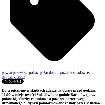
powiat puławski
,
pożar
,
pożar domu
,
pożar w śniadówce
,
tragiczny pozar
Do tragicznego w skutkach zdarzenia doszło przed godziną
16:00 w miejscowości
Śniadówka
w gminie Baranów (pow.
puławski). Służby ratunkowe o pożarze parterowego,
drewnianego budynku poinformowane zostały przez sąsiadów.