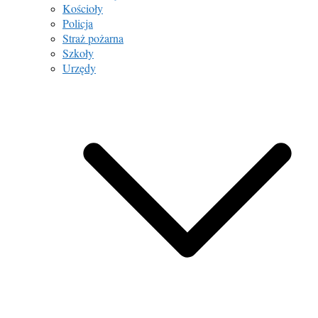
Kościoły
Policja
Straż pożarna
Szkoły
Urzędy