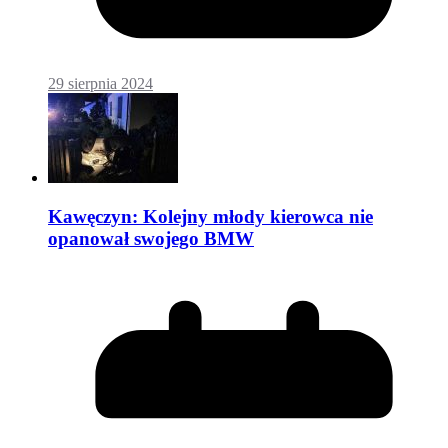
29 sierpnia 2024
Kawęczyn: Kolejny młody kierowca nie
opanował swojego BMW