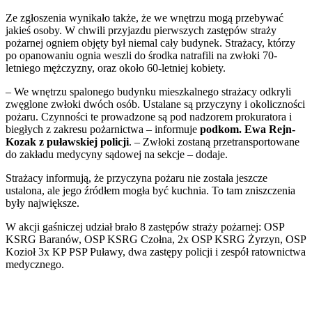
Ze zgłoszenia wynikało także, że we wnętrzu mogą przebywać
jakieś osoby. W chwili przyjazdu pierwszych zastępów straży
pożarnej ogniem objęty był niemal cały budynek. Strażacy, którzy
po opanowaniu ognia weszli do środka natrafili na zwłoki 70-
letniego mężczyzny, oraz około 60-letniej kobiety.
– We wnętrzu spalonego budynku mieszkalnego strażacy odkryli
zwęglone zwłoki dwóch osób. Ustalane są przyczyny i okoliczności
pożaru. Czynności te prowadzone są pod nadzorem prokuratora i
biegłych z zakresu pożarnictwa – informuje
podkom. Ewa Rejn-
Kozak z puławskiej policji
. – Zwłoki zostaną przetransportowane
do zakładu medycyny sądowej na sekcje – dodaje.
Strażacy informują, że przyczyna pożaru nie została jeszcze
ustalona, ale jego źródłem mogła być kuchnia. To tam zniszczenia
były największe.
W akcji gaśniczej udział brało 8 zastępów straży pożarnej: OSP
KSRG Baranów, OSP KSRG Czołna, 2x OSP KSRG Żyrzyn, OSP
Kozioł 3x KP PSP Puławy, dwa zastępy policji i zespół ratownictwa
medycznego.