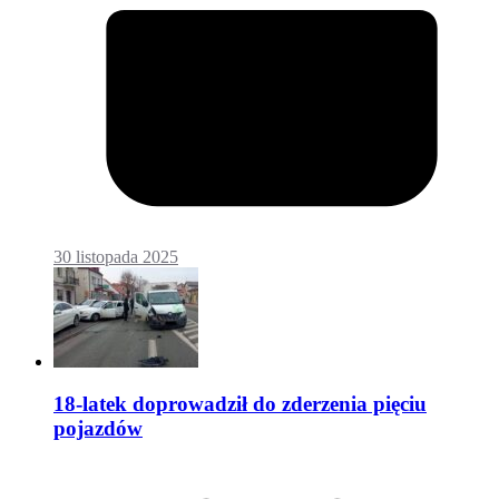
30 listopada 2025
18-latek doprowadził do zderzenia pięciu
pojazdów