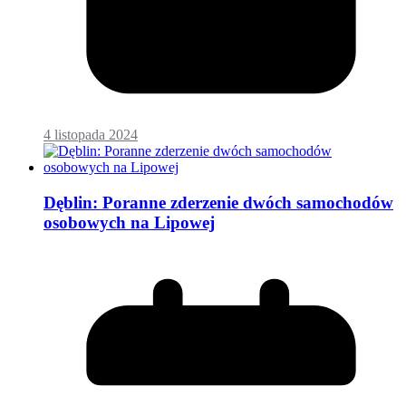
4 listopada 2024
Dęblin: Poranne zderzenie dwóch samochodów
osobowych na Lipowej