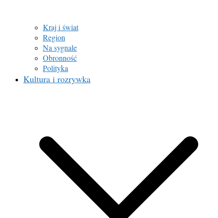
Kraj i świat
Region
Na sygnale
Obronność
Polityka
Kultura i rozrywka