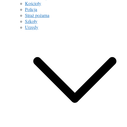
Kościoły
Policja
Straż pożarna
Szkoły
Urzędy