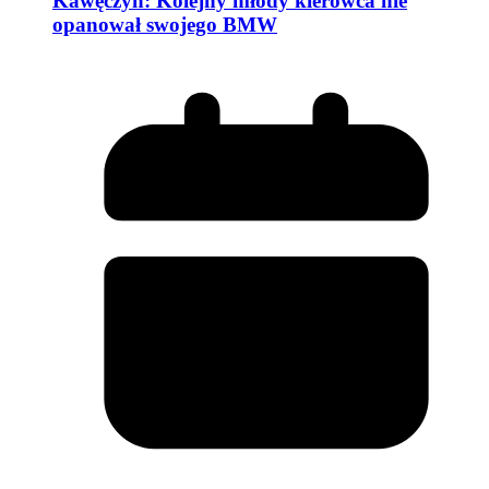
Kawęczyn: Kolejny młody kierowca nie
opanował swojego BMW