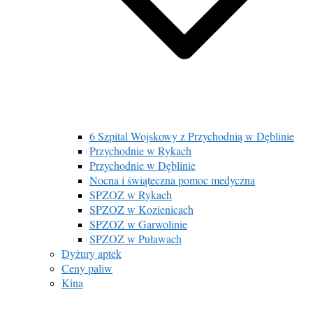
6 Szpital Wojskowy z Przychodnią w Dęblinie
Przychodnie w Rykach
Przychodnie w Dęblinie
Nocna i świąteczna pomoc medyczna
SPZOZ w Rykach
SPZOZ w Kozienicach
SPZOZ w Garwolinie
SPZOZ w Puławach
Dyżury aptek
Ceny paliw
Kina