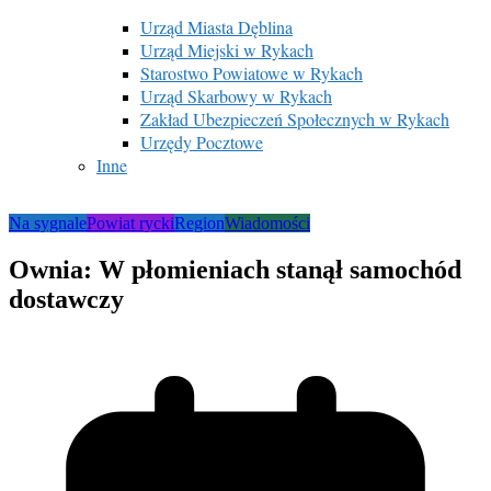
Urząd Miasta Dęblina
Urząd Miejski w Rykach
Starostwo Powiatowe w Rykach
Urząd Skarbowy w Rykach
Zakład Ubezpieczeń Społecznych w Rykach
Urzędy Pocztowe
Inne
Na sygnale
Powiat rycki
Region
Wiadomości
Ownia: W płomieniach stanął samochód
dostawczy