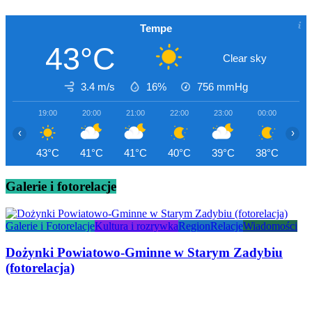
Tempe
43°C
Clear sky
3.4 m/s
16%
756
mmHg
19:00
20:00
21:00
22:00
23:00
00:00
01
‹
›
43°C
41°C
41°C
40°C
39°C
38°C
37
Galerie i fotorelacje
Galerie i Fotorelacje
Kultura i rozrywka
Region
Relacje
Wiadomości
Dożynki Powiatowo-Gminne w Starym Zadybiu
(fotorelacja)