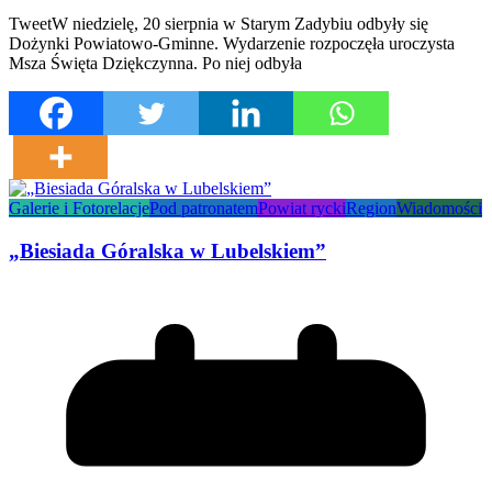
TweetW niedzielę, 20 sierpnia w Starym Zadybiu odbyły się
Dożynki Powiatowo-Gminne. Wydarzenie rozpoczęła uroczysta
Msza Święta Dziękczynna. Po niej odbyła
Galerie i Fotorelacje
Pod patronatem
Powiat rycki
Region
Wiadomości
„Biesiada Góralska w Lubelskiem”