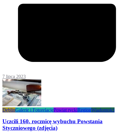
7 lipca 2023
Dęblin
Galerie i Fotorelacje
Powiat rycki
Region
Wiadomości
Uczcili 160. rocznicę wybuchu Powstania
Styczniowego (zdjęcia)