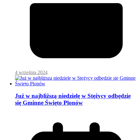
4 września 2024
Już w najbliższą niedzielę w Stężycy odbędzie
się Gminne Święto Plonów