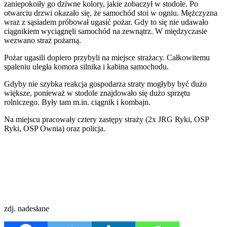
zaniepokoiły go dziwne kolory, jakie zobaczył w stodole. Po
otwarciu drzwi okazało się, że samochód stoi w ogniu. Mężczyzna
wraz z sąsiadem próbował ugasić pożar. Gdy to się nie udawało
ciągnikiem wyciągnęli samochód na zewnątrz. W międzyczasie
wezwano straż pożarną.
Pożar ugasili dopiero przybyli na miejsce strażacy. Całkowitemu
spaleniu uległa komora silnika i kabina samochodu.
Gdyby nie szybka reakcja gospodarza straty mogłyby być dużo
większe, ponieważ w stodole znajdowało się dużo sprzętu
rolniczego. Były tam m.in. ciągnik i kombajn.
Na miejscu pracowały cztery zastępy straży (2x JRG Ryki, OSP
Ryki, OSP Ownia) oraz policja.
zdj. nadesłane