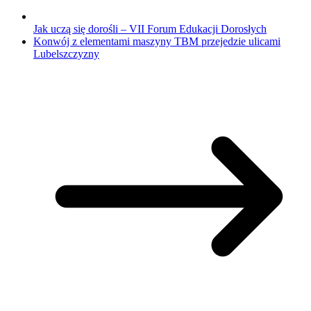
Jak uczą się dorośli – VII Forum Edukacji Dorosłych
Konwój z elementami maszyny TBM przejedzie ulicami
Lubelszczyzny