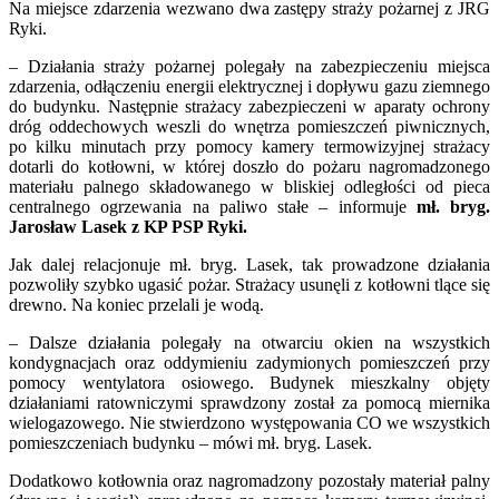
Na miejsce zdarzenia wezwano dwa zastępy straży pożarnej z JRG
Ryki.
– Działania straży pożarnej polegały na zabezpieczeniu miejsca
zdarzenia, odłączeniu energii elektrycznej i dopływu gazu ziemnego
do budynku. Następnie strażacy zabezpieczeni w aparaty ochrony
dróg oddechowych weszli do wnętrza pomieszczeń piwnicznych,
po kilku minutach przy pomocy kamery termowizyjnej strażacy
dotarli do kotłowni, w której doszło do pożaru nagromadzonego
materiału palnego składowanego w bliskiej odległości od pieca
centralnego ogrzewania na paliwo stałe – informuje
mł. bryg.
Jarosław Lasek z KP PSP Ryki.
Jak dalej relacjonuje mł. bryg. Lasek, tak prowadzone działania
pozwoliły szybko ugasić pożar. Strażacy usunęli z kotłowni tlące się
drewno. Na koniec przelali je wodą.
– Dalsze działania polegały na otwarciu okien na wszystkich
kondygnacjach oraz oddymieniu zadymionych pomieszczeń przy
pomocy wentylatora osiowego. Budynek mieszkalny objęty
działaniami ratowniczymi sprawdzony został za pomocą miernika
wielogazowego. Nie stwierdzono występowania CO we wszystkich
pomieszczeniach budynku – mówi mł. bryg. Lasek.
Dodatkowo kotłownia oraz nagromadzony pozostały materiał palny