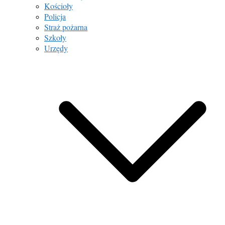
Kościoły
Policja
Straż pożarna
Szkoły
Urzędy