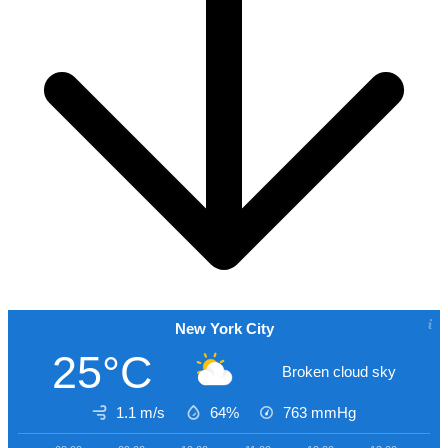
New York City
25°C
Broken cloud sky
1.1 m/s
64%
763
mmHg