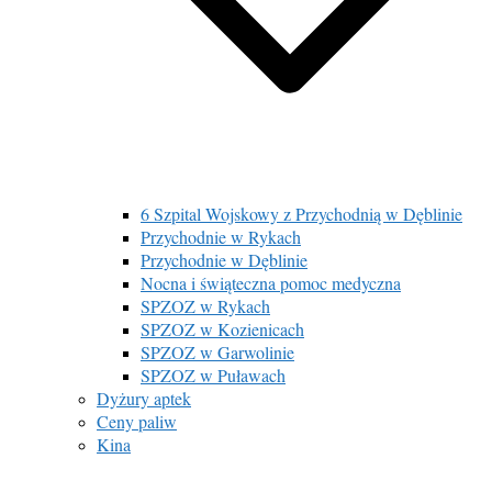
6 Szpital Wojskowy z Przychodnią w Dęblinie
Przychodnie w Rykach
Przychodnie w Dęblinie
Nocna i świąteczna pomoc medyczna
SPZOZ w Rykach
SPZOZ w Kozienicach
SPZOZ w Garwolinie
SPZOZ w Puławach
Dyżury aptek
Ceny paliw
Kina