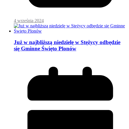
4 września 2024
Już w najbliższą niedzielę w Stężycy odbędzie
się Gminne Święto Plonów