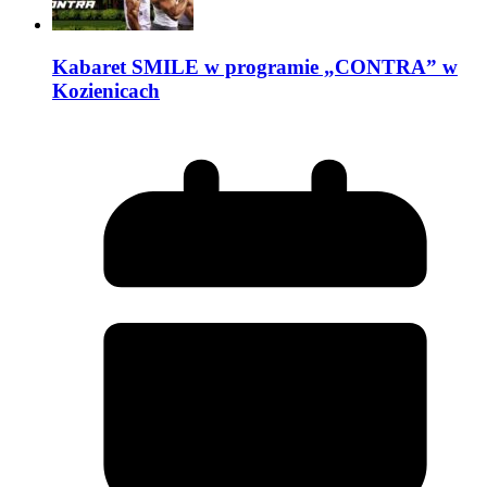
Kabaret SMILE w programie „CONTRA” w
Kozienicach