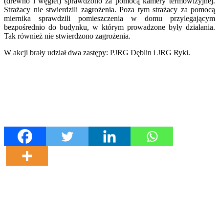
(drewno i węgiel) sprawdzono za pomocą kamery termowizyjnej.
Strażacy nie stwierdzili zagrożenia. Poza tym strażacy za pomocą
miernika sprawdzili pomieszczenia w domu przylegającym
bezpośrednio do budynku, w którym prowadzone były działania.
Tak również nie stwierdzono zagrożenia.
W akcji brały udział dwa zastępy: PJRG Dęblin i JRG Ryki.