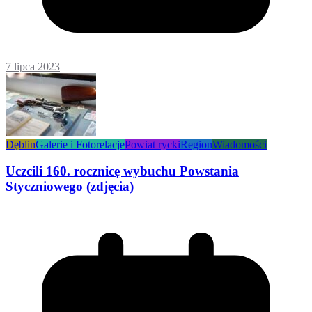
7 lipca 2023
Dęblin
Galerie i Fotorelacje
Powiat rycki
Region
Wiadomości
Uczcili 160. rocznicę wybuchu Powstania
Styczniowego (zdjęcia)