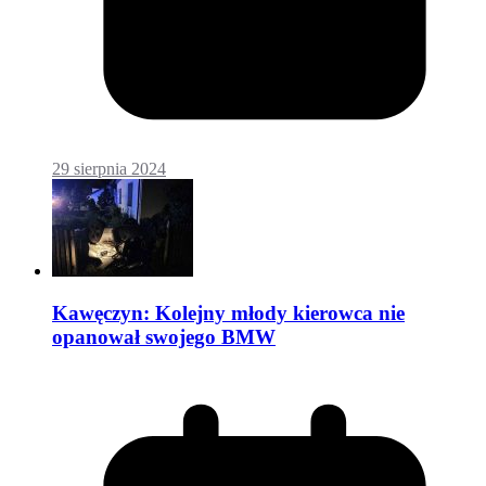
29 sierpnia 2024
Kawęczyn: Kolejny młody kierowca nie
opanował swojego BMW