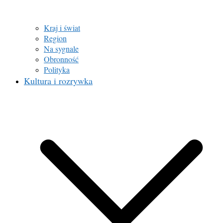
Kraj i świat
Region
Na sygnale
Obronność
Polityka
Kultura i rozrywka