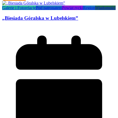
Galerie i Fotorelacje
Pod patronatem
Powiat rycki
Region
Wiadomości
„Biesiada Góralska w Lubelskiem”