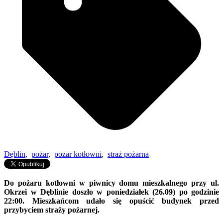
Dęblin
,
pożar
,
pożar kotłowni
,
straż pożarna
Do pożaru kotłowni w piwnicy domu mieszkalnego przy ul.
Okrzei w Dęblinie doszło w poniedziałek (26.09) po godzinie
22:00. Mieszkańcom udało się opuścić budynek przed
przybyciem straży pożarnej.