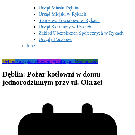
Urząd Miasta Dęblina
Urząd Miejski w Rykach
Starostwo Powiatowe w Rykach
Urząd Skarbowy w Rykach
Zakład Ubezpieczeń Społecznych w Rykach
Urzędy Pocztowe
Inne
Dęblin
Na sygnale
Powiat rycki
Region
Wiadomości
Dęblin: Pożar kotłowni w domu
jednorodzinnym przy ul. Okrzei