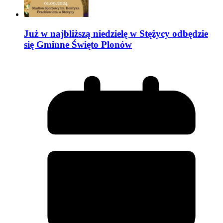
Już w najbliższą niedzielę w Stężycy odbędzie
się Gminne Święto Plonów