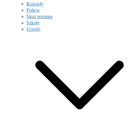
Kościoły
Policja
Straż pożarna
Szkoły
Urzędy