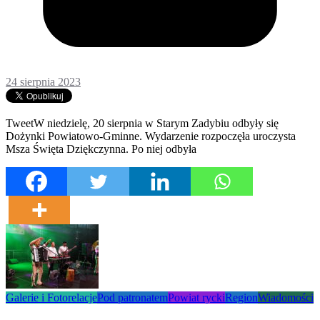
24 sierpnia 2023
TweetW niedzielę, 20 sierpnia w Starym Zadybiu odbyły się
Dożynki Powiatowo-Gminne. Wydarzenie rozpoczęła uroczysta
Msza Święta Dziękczynna. Po niej odbyła
Galerie i Fotorelacje
Pod patronatem
Powiat rycki
Region
Wiadomości