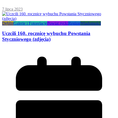
7 lipca 2023
Dęblin
Galerie i Fotorelacje
Powiat rycki
Region
Wiadomości
Uczcili 160. rocznicę wybuchu Powstania
Styczniowego (zdjęcia)