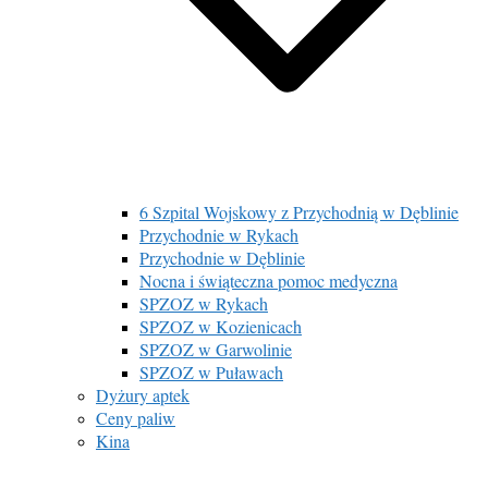
6 Szpital Wojskowy z Przychodnią w Dęblinie
Przychodnie w Rykach
Przychodnie w Dęblinie
Nocna i świąteczna pomoc medyczna
SPZOZ w Rykach
SPZOZ w Kozienicach
SPZOZ w Garwolinie
SPZOZ w Puławach
Dyżury aptek
Ceny paliw
Kina