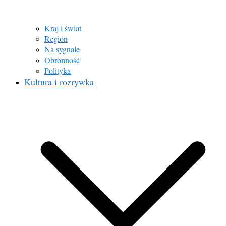
Kraj i świat
Region
Na sygnale
Obronność
Polityka
Kultura i rozrywka