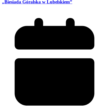
„Biesiada Góralska w Lubelskiem”