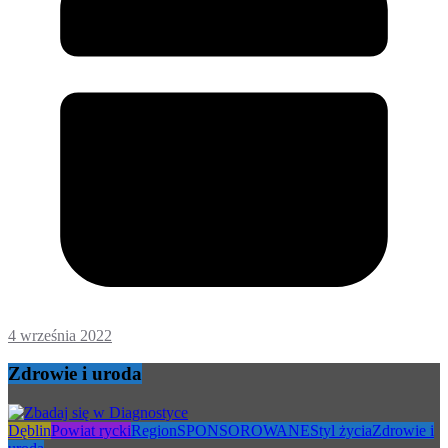
4 września 2022
Zdrowie i uroda
Dęblin
Powiat rycki
Region
SPONSOROWANE
Styl życia
Zdrowie i