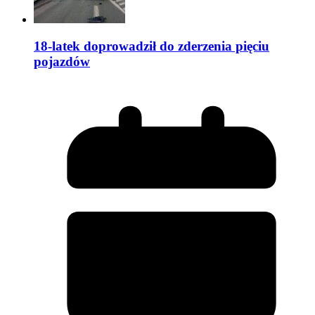
18-latek doprowadził do zderzenia pięciu
pojazdów