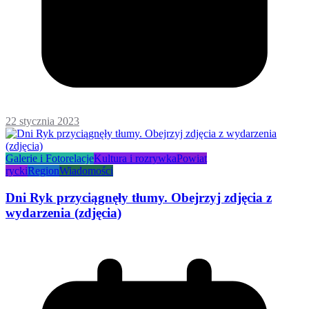
22 stycznia 2023
Galerie i Fotorelacje
Kultura i rozrywka
Powiat
rycki
Region
Wiadomości
Dni Ryk przyciągnęły tłumy. Obejrzyj zdjęcia z
wydarzenia (zdjęcia)