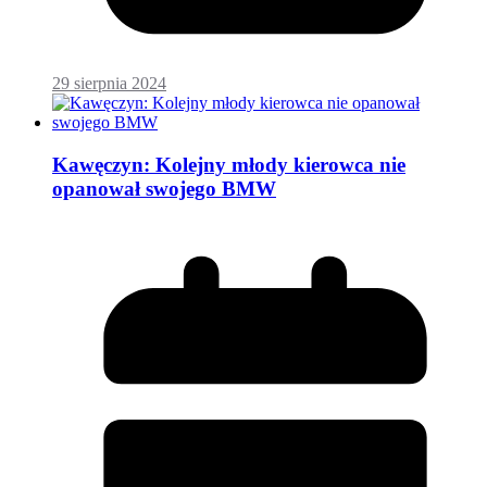
29 sierpnia 2024
Kawęczyn: Kolejny młody kierowca nie
opanował swojego BMW