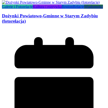
Galerie i Fotorelacje
Kultura i rozrywka
Region
Relacje
Wiadomości
Dożynki Powiatowo-Gminne w Starym Zadybiu
(fotorelacja)