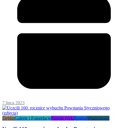
7 lipca 2023
Dęblin
Galerie i Fotorelacje
Powiat rycki
Region
Wiadomości