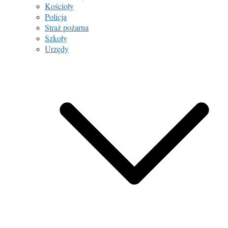
Kościoły
Policja
Straż pożarna
Szkoły
Urzędy