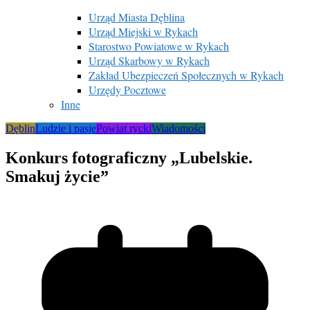
Urząd Miasta Dęblina
Urząd Miejski w Rykach
Starostwo Powiatowe w Rykach
Urząd Skarbowy w Rykach
Zakład Ubezpieczeń Społecznych w Rykach
Urzędy Pocztowe
Inne
Dęblin
Ludzie i pasje
Powiat rycki
Wiadomości
Konkurs fotograficzny „Lubelskie.
Smakuj życie”