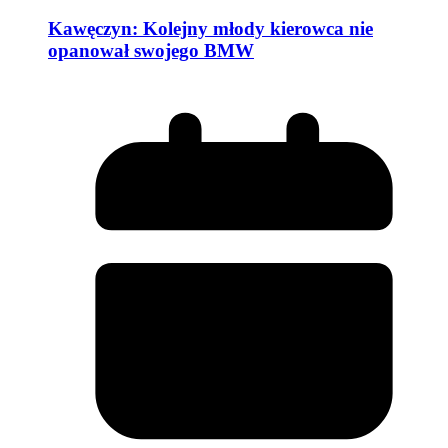
Kawęczyn: Kolejny młody kierowca nie
opanował swojego BMW