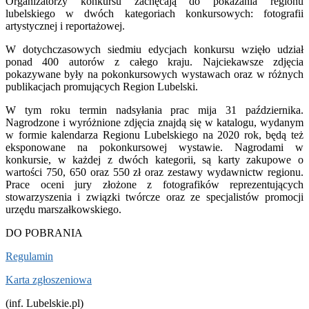
Organizatorzy konkursu zachęcają do pokazania regionu
lubelskiego w dwóch kategoriach konkursowych: fotografii
artystycznej i reportażowej.
W dotychczasowych siedmiu edycjach konkursu wzięło udział
ponad 400 autorów z całego kraju. Najciekawsze zdjęcia
pokazywane były na pokonkursowych wystawach oraz w różnych
publikacjach promujących Region Lubelski.
W tym roku termin nadsyłania prac mija 31 października.
Nagrodzone i wyróżnione zdjęcia znajdą się w katalogu, wydanym
w formie kalendarza Regionu Lubelskiego na 2020 rok, będą też
eksponowane na pokonkursowej wystawie. Nagrodami w
konkursie, w każdej z dwóch kategorii, są karty zakupowe o
wartości 750, 650 oraz 550 zł oraz zestawy wydawnictw regionu.
Prace oceni jury złożone z fotografików reprezentujących
stowarzyszenia i związki twórcze oraz ze specjalistów promocji
urzędu marszałkowskiego.
DO POBRANIA
Regulamin
Karta zgłoszeniowa
(inf. Lubelskie.pl)