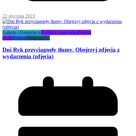
22 stycznia 2023
Galerie i Fotorelacje
Kultura i rozrywka
Powiat
rycki
Region
Wiadomości
Dni Ryk przyciągnęły tłumy. Obejrzyj zdjęcia z
wydarzenia (zdjęcia)