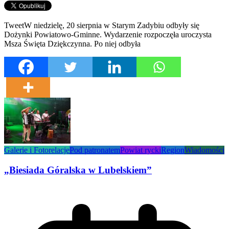
TweetW niedzielę, 20 sierpnia w Starym Zadybiu odbyły się
Dożynki Powiatowo-Gminne. Wydarzenie rozpoczęła uroczysta
Msza Święta Dziękczynna. Po niej odbyła
Galerie i Fotorelacje
Pod patronatem
Powiat rycki
Region
Wiadomości
„Biesiada Góralska w Lubelskiem”