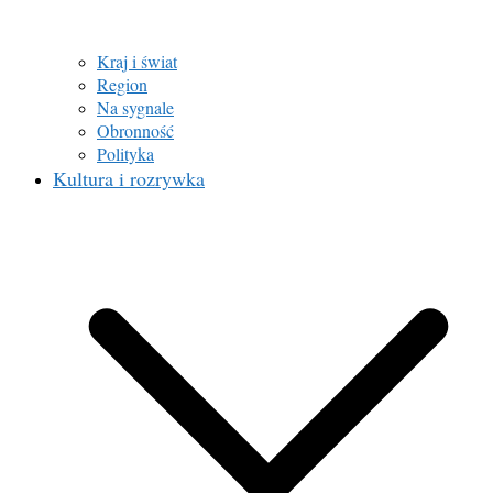
Kraj i świat
Region
Na sygnale
Obronność
Polityka
Kultura i rozrywka