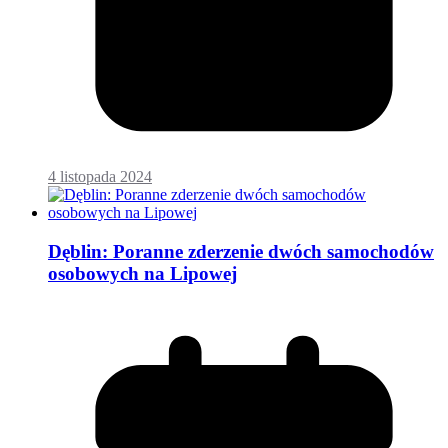
4 listopada 2024
Dęblin: Poranne zderzenie dwóch samochodów
osobowych na Lipowej