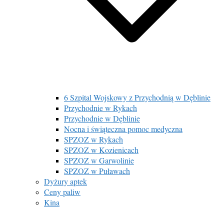
6 Szpital Wojskowy z Przychodnią w Dęblinie
Przychodnie w Rykach
Przychodnie w Dęblinie
Nocna i świąteczna pomoc medyczna
SPZOZ w Rykach
SPZOZ w Kozienicach
SPZOZ w Garwolinie
SPZOZ w Puławach
Dyżury aptek
Ceny paliw
Kina