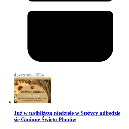
4 września 2024
Już w najbliższą niedzielę w Stężycy odbędzie
się Gminne Święto Plonów