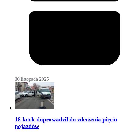
30 listopada 2025
18-latek doprowadził do zderzenia pięciu
pojazdów