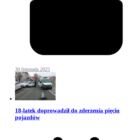
30 listopada 2025
18-latek doprowadził do zderzenia pięciu
pojazdów