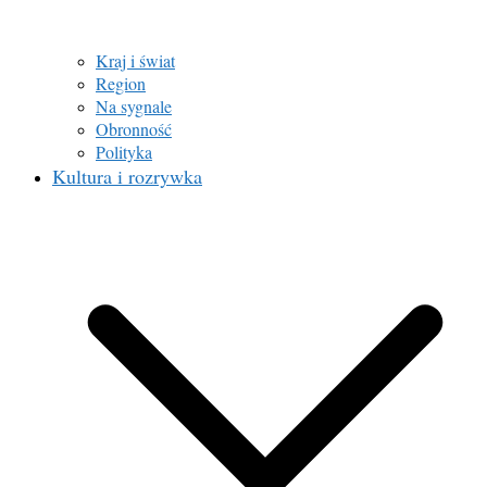
Kraj i świat
Region
Na sygnale
Obronność
Polityka
Kultura i rozrywka