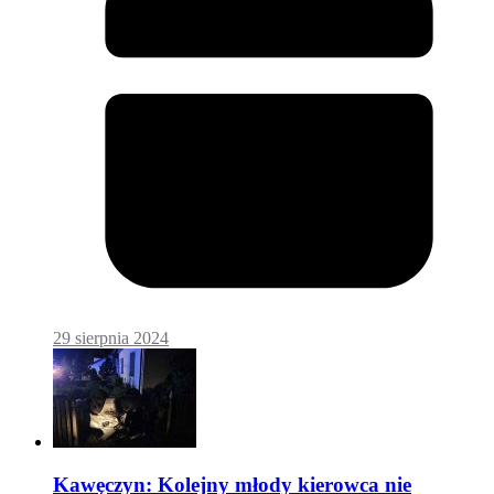
29 sierpnia 2024
Kawęczyn: Kolejny młody kierowca nie