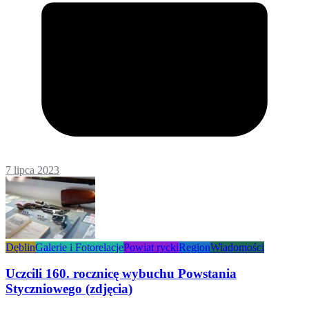
7 lipca 2023
Dęblin
Galerie i Fotorelacje
Powiat rycki
Region
Wiadomości
Uczcili 160. rocznicę wybuchu Powstania
Styczniowego (zdjęcia)