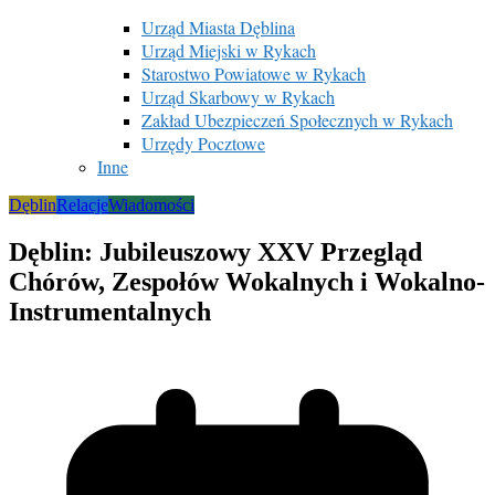
Urząd Miasta Dęblina
Urząd Miejski w Rykach
Starostwo Powiatowe w Rykach
Urząd Skarbowy w Rykach
Zakład Ubezpieczeń Społecznych w Rykach
Urzędy Pocztowe
Inne
Dęblin
Relacje
Wiadomości
Dęblin: Jubileuszowy XXV Przegląd
Chórów, Zespołów Wokalnych i Wokalno-
Instrumentalnych