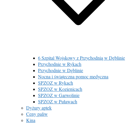
6 Szpital Wojskowy z Przychodnią w Dęblinie
Przychodnie w Rykach
Przychodnie w Dęblinie
Nocna i świąteczna pomoc medyczna
SPZOZ w Rykach
SPZOZ w Kozienicach
SPZOZ w Garwolinie
SPZOZ w Puławach
Dyżury aptek
Ceny paliw
Kina