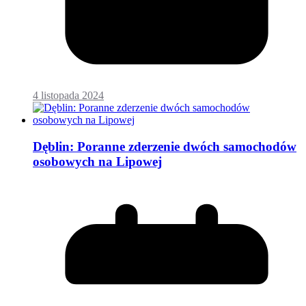
4 listopada 2024
Dęblin: Poranne zderzenie dwóch samochodów
osobowych na Lipowej