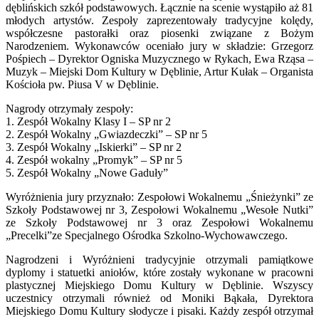
dęblińskich szkół podstawowych. Łącznie na scenie wystąpiło aż 81
młodych artystów. Zespoły zaprezentowały tradycyjne kolędy,
współczesne pastorałki oraz piosenki związane z Bożym
Narodzeniem. Wykonawców oceniało jury w składzie: Grzegorz
Pośpiech – Dyrektor Ogniska Muzycznego w Rykach, Ewa Rząsa –
Muzyk – Miejski Dom Kultury w Dęblinie, Artur Kułak – Organista
Kościoła pw. Piusa V w Dęblinie.
Nagrody otrzymały zespoły:
1. Zespół Wokalny Klasy I – SP nr 2
2. Zespół Wokalny „Gwiazdeczki” – SP nr 5
3. Zespół Wokalny „Iskierki” – SP nr 2
4. Zespół wokalny „Promyk” – SP nr 5
5. Zespół Wokalny „Nowe Gaduły”
Wyróżnienia jury przyznało: Zespołowi Wokalnemu „Śnieżynki” ze
Szkoły Podstawowej nr 3, Zespołowi Wokalnemu „Wesołe Nutki”
ze Szkoły Podstawowej nr 3 oraz Zespołowi Wokalnemu
„Precelki”ze Specjalnego Ośrodka Szkolno-Wychowawczego.
Nagrodzeni i Wyróżnieni tradycyjnie otrzymali pamiątkowe
dyplomy i statuetki aniołów, które zostały wykonane w pracowni
plastycznej Miejskiego Domu Kultury w Dęblinie. Wszyscy
uczestnicy otrzymali również od Moniki Bąkała, Dyrektora
Miejskiego Domu Kultury słodycze i pisaki. Każdy zespół otrzymał