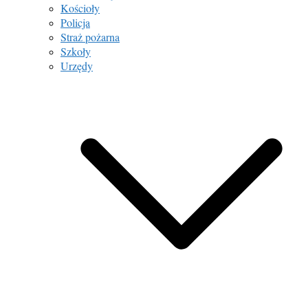
Kościoły
Policja
Straż pożarna
Szkoły
Urzędy