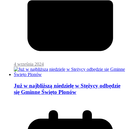
4 września 2024
Już w najbliższą niedzielę w Stężycy odbędzie
się Gminne Święto Plonów