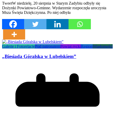
TweetW niedzielę, 20 sierpnia w Starym Zadybiu odbyły się
Dożynki Powiatowo-Gminne. Wydarzenie rozpoczęła uroczysta
Msza Święta Dziękczynna. Po niej odbyła
Galerie i Fotorelacje
Pod patronatem
Powiat rycki
Region
Wiadomości
„Biesiada Góralska w Lubelskiem”