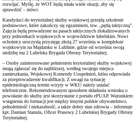
rozwijać. Myślę, że WOT będą miała wiele okazji, aby się
sprawdzić – mówi.
Kandydaci do terytorialnej służby wojskowej przejdą szkolenie
podstawowe, które zakończy się egzaminem, tzw. „pętlą taktyczną”.
Zajęcia będą prowadzone na pasach taktycznych zlokalizowanych
przy jednostkach wojskowych w województwie lubelskim. Nowi
ochotnicy uroczystą przysięgę złożą 27 września w kompleksie
wojskowym na Majdanku w Lublinie, gdzie od września swoją
siedzibę ma 2 Lubelska Brygada Obrony Terytorialnej.
– Osoby zainteresowane pełnieniem terytorialnej służby wojskowej
mogą zgłaszać się do najbliższej, według swojego miejsca
zamieszkania, Wojskowej Komendy Uzupełnień, która odpowiada
za przeprowadzenie kwalifikacji. Z uwagi na sytuację
epidemiologiczną termin wizyty w WKU należy ustalać
telefonicznie. Rekomendowanym sposobem składania wniosku o
powołanie do służby jest skorzystanie z portalu ePUAP. Warunkiem
wstąpienia do formacji jest między innymi polskie obywatelstwo,
pełnoletniość i niekaralność, a także dobry stan zdrowia – informuje
kpt. Damian Stanula, Oficer Prasowy 2 Lubelskiej Brygady Obrony
Terytorialnej.