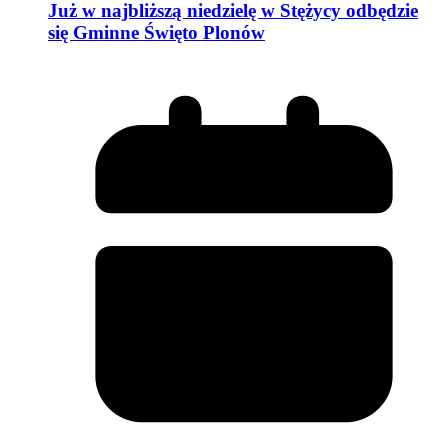
Już w najbliższą niedzielę w Stężycy odbędzie
się Gminne Święto Plonów