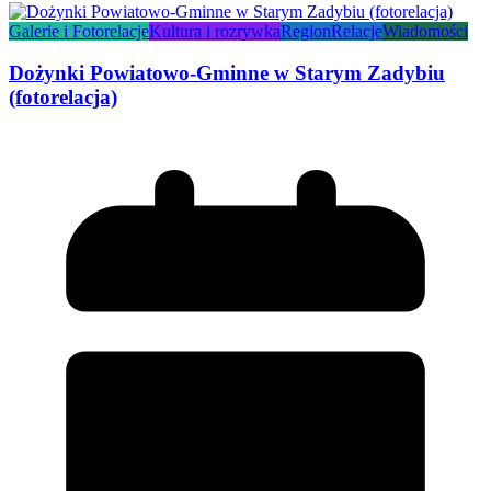
Galerie i Fotorelacje
Kultura i rozrywka
Region
Relacje
Wiadomości
Dożynki Powiatowo-Gminne w Starym Zadybiu
(fotorelacja)