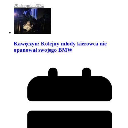
29 sierpnia 2024
Kawęczyn: Kolejny młody kierowca nie
opanował swojego BMW