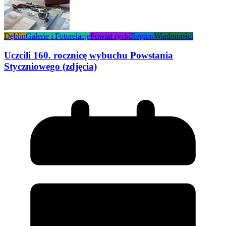
Dęblin
Galerie i Fotorelacje
Powiat rycki
Region
Wiadomości
Uczcili 160. rocznicę wybuchu Powstania
Styczniowego (zdjęcia)