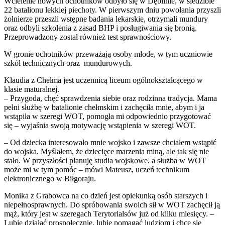
Wcielenie nowych ochotników odbyło się w Dęblinie, w siedzibie
22 batalionu lekkiej piechoty. W pierwszym dniu powołania przyszli
żołnierze przeszli wstępne badania lekarskie, otrzymali mundury
oraz odbyli szkolenia z zasad BHP i posługiwania się bronią.
Przeprowadzony został również test sprawnościowy.
W gronie ochotników przeważają osoby młode, w tym uczniowie
szkół technicznych oraz mundurowych.
Klaudia z Chełma jest uczennicą liceum ogólnokształcącego w
klasie maturalnej.
– Przygoda, chęć sprawdzenia siebie oraz rodzinna tradycja. Mama
pełni służbę w batalionie chełmskim i zachęciła mnie, abym i ja
wstąpiła w szeregi WOT, pomogła mi odpowiednio przygotować
się – wyjaśnia swoją motywację wstąpienia w szeregi WOT.
– Od dziecka interesowało mnie wojsko i zawsze chciałem wstąpić
do wojska. Myślałem, że dziecięce marzenia miną, ale tak się nie
stało. W przyszłości planuję studia wojskowe, a służba w WOT
może mi w tym pomóc – mówi Mateusz, uczeń technikum
elektronicznego w Biłgoraju.
Monika z Grabowca na co dzień jest opiekunką osób starszych i
niepełnosprawnych. Do spróbowania swoich sił w WOT zachęcił ją
mąż, który jest w szeregach Terytorialsów już od kilku miesięcy. –
Lubię działać prospołecznie, lubię pomagać ludziom i chcę się