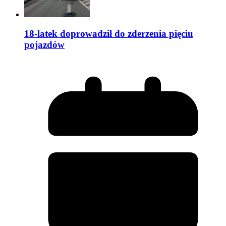
18-latek doprowadził do zderzenia pięciu
pojazdów