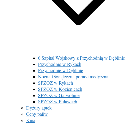
6 Szpital Wojskowy z Przychodnią w Dęblinie
Przychodnie w Rykach
Przychodnie w Dęblinie
Nocna i świąteczna pomoc medyczna
SPZOZ w Rykach
SPZOZ w Kozienicach
SPZOZ w Garwolinie
SPZOZ w Puławach
Dyżury aptek
Ceny paliw
Kina