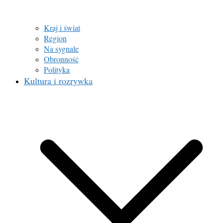
Kraj i świat
Region
Na sygnale
Obronność
Polityka
Kultura i rozrywka