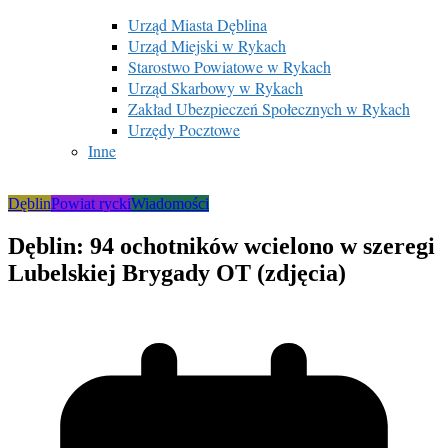
Urząd Miasta Dęblina
Urząd Miejski w Rykach
Starostwo Powiatowe w Rykach
Urząd Skarbowy w Rykach
Zakład Ubezpieczeń Społecznych w Rykach
Urzędy Pocztowe
Inne
Dęblin
Powiat rycki
Wiadomości
Dęblin: 94 ochotników wcielono w szeregi
Lubelskiej Brygady OT (zdjęcia)