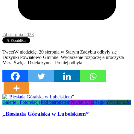
24 sierpnia 2023
TweetW niedzielę, 20 sierpnia w Starym Zadybiu odbyły się
Dożynki Powiatowo-Gminne. Wydarzenie rozpoczęła uroczysta
Msza Święta Dziękczynna. Po niej odbyła
Galerie i Fotorelacje
Pod patronatem
Powiat rycki
Region
Wiadomości
„Biesiada Góralska w Lubelskiem”