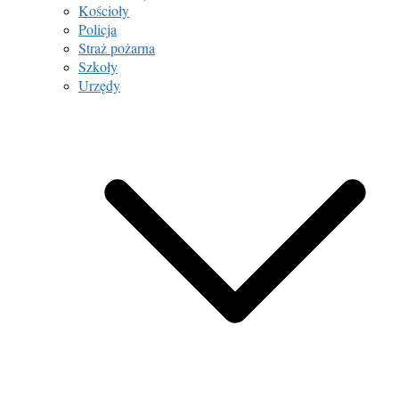
Kościoły
Policja
Straż pożarna
Szkoły
Urzędy