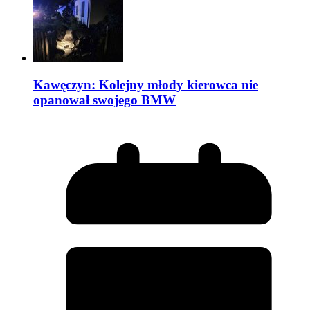
Kawęczyn: Kolejny młody kierowca nie
opanował swojego BMW