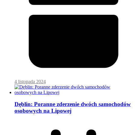
4 listopada 2024
Dęblin: Poranne zderzenie dwóch samochodów
osobowych na Lipowej