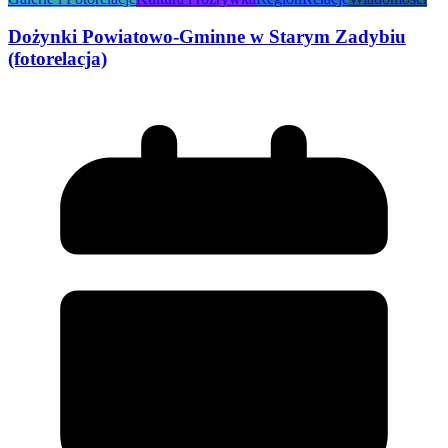
Dożynki Powiatowo-Gminne w Starym Zadybiu
(fotorelacja)