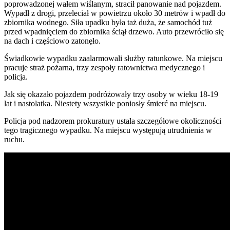
poprowadzonej wałem wiślanym, stracił panowanie nad pojazdem.
Wypadł z drogi, przeleciał w powietrzu około 30 metrów i wpadł do
zbiornika wodnego. Siła upadku była taż duża, że samochód tuż
przed wpadnięciem do zbiornika ściął drzewo. Auto przewróciło się
na dach i częściowo zatonęło.
Świadkowie wypadku zaalarmowali służby ratunkowe. Na miejscu
pracuje straż pożarna, trzy zespoły ratownictwa medycznego i
policja.
Jak się okazało pojazdem podróżowały trzy osoby w wieku 18-19
lat i nastolatka. Niestety wszystkie poniosły śmierć na miejscu.
Policja pod nadzorem prokuratury ustala szczegółowe okoliczności
tego tragicznego wypadku. Na miejscu występują utrudnienia w
ruchu.