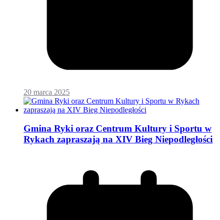
20 marca 2025
Gmina Ryki oraz Centrum Kultury i Sportu w
Rykach zapraszają na XIV Bieg Niepodległości