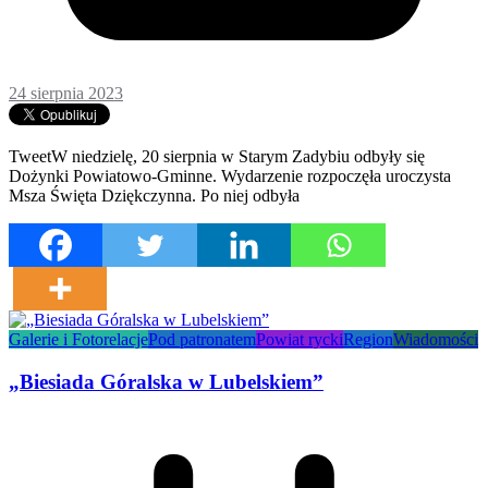
24 sierpnia 2023
TweetW niedzielę, 20 sierpnia w Starym Zadybiu odbyły się
Dożynki Powiatowo-Gminne. Wydarzenie rozpoczęła uroczysta
Msza Święta Dziękczynna. Po niej odbyła
Galerie i Fotorelacje
Pod patronatem
Powiat rycki
Region
Wiadomości
„Biesiada Góralska w Lubelskiem”