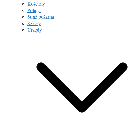
Kościoły
Policja
Straż pożarna
Szkoły
Urzędy