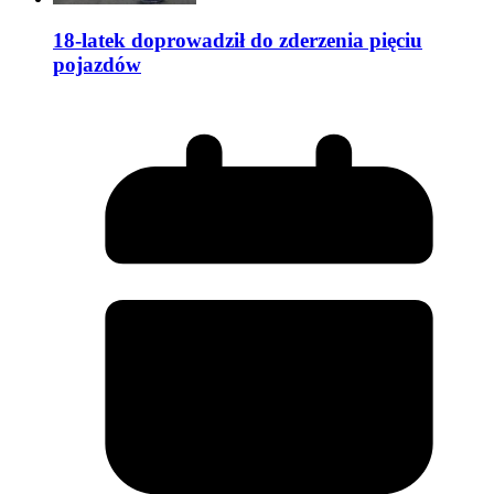
18-latek doprowadził do zderzenia pięciu
pojazdów