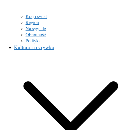
Kraj i świat
Region
Na sygnale
Obronność
Polityka
Kultura i rozrywka