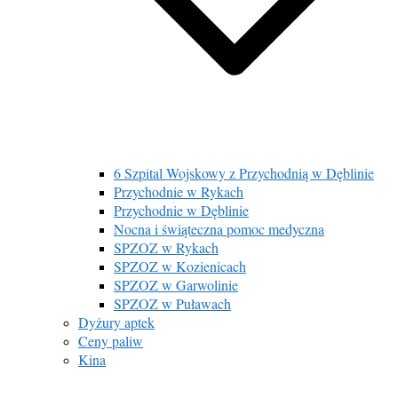
6 Szpital Wojskowy z Przychodnią w Dęblinie
Przychodnie w Rykach
Przychodnie w Dęblinie
Nocna i świąteczna pomoc medyczna
SPZOZ w Rykach
SPZOZ w Kozienicach
SPZOZ w Garwolinie
SPZOZ w Puławach
Dyżury aptek
Ceny paliw
Kina