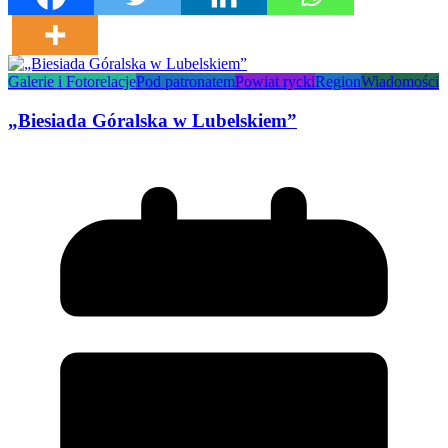
Galerie i Fotorelacje
Pod patronatem
Powiat rycki
Region
Wiadomości
„Biesiada Góralska w Lubelskiem”