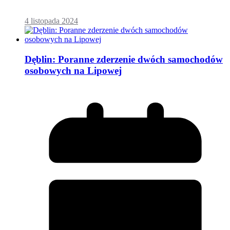
4 listopada 2024
Dęblin: Poranne zderzenie dwóch samochodów
osobowych na Lipowej