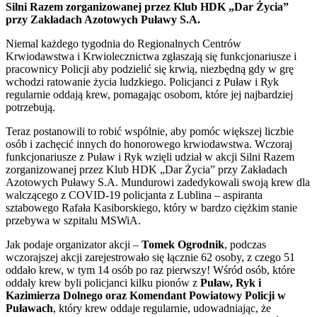
Silni Razem zorganizowanej przez Klub HDK „Dar Życia”
przy Zakładach Azotowych Puławy S.A.
Niemal każdego tygodnia do Regionalnych Centrów
Krwiodawstwa i Krwiolecznictwa zgłaszają się funkcjonariusze i
pracownicy Policji aby podzielić się krwią, niezbędną gdy w grę
wchodzi ratowanie życia ludzkiego. Policjanci z Puław i Ryk
regularnie oddają krew, pomagając osobom, które jej najbardziej
potrzebują.
Teraz postanowili to robić wspólnie, aby pomóc większej liczbie
osób i zachęcić innych do honorowego krwiodawstwa. Wczoraj
funkcjonariusze z Puław i Ryk wzięli udział w akcji Silni Razem
zorganizowanej przez Klub HDK „Dar Życia” przy Zakładach
Azotowych Puławy S.A. Mundurowi zadedykowali swoją krew dla
walczącego z COVID-19 policjanta z Lublina – aspiranta
sztabowego Rafała Kasiborskiego, który w bardzo ciężkim stanie
przebywa w szpitalu MSWiA.
Jak podaje organizator akcji –
Tomek Ogrodnik
, podczas
wczorajszej akcji zarejestrowało się łącznie 62 osoby, z czego 51
oddało krew, w tym 14 osób po raz pierwszy! Wśród osób, które
oddały krew byli policjanci kilku pionów z
Puław, Ryk i
Kazimierza Dolnego oraz Komendant Powiatowy Policji w
Puławach
, który krew oddaje regularnie, udowadniając, że