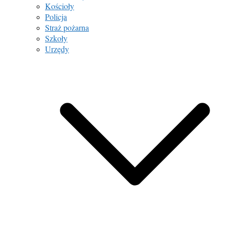
Kościoły
Policja
Straż pożarna
Szkoły
Urzędy