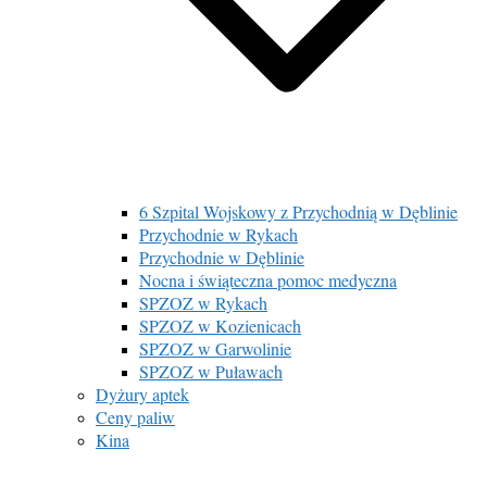
6 Szpital Wojskowy z Przychodnią w Dęblinie
Przychodnie w Rykach
Przychodnie w Dęblinie
Nocna i świąteczna pomoc medyczna
SPZOZ w Rykach
SPZOZ w Kozienicach
SPZOZ w Garwolinie
SPZOZ w Puławach
Dyżury aptek
Ceny paliw
Kina