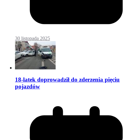
30 listopada 2025
18-latek doprowadził do zderzenia pięciu
pojazdów