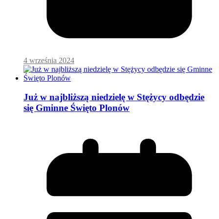
4 września 2024
Już w najbliższą niedzielę w Stężycy odbędzie
się Gminne Święto Plonów