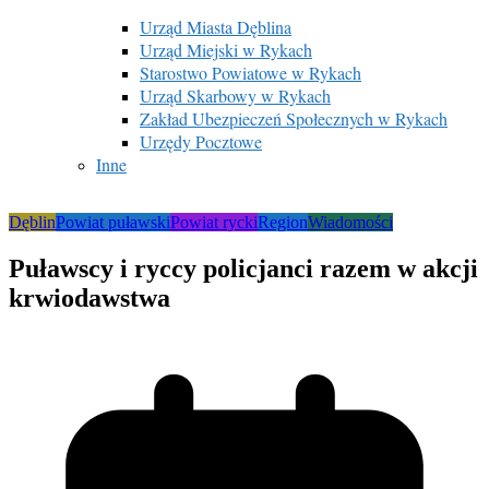
Urząd Miasta Dęblina
Urząd Miejski w Rykach
Starostwo Powiatowe w Rykach
Urząd Skarbowy w Rykach
Zakład Ubezpieczeń Społecznych w Rykach
Urzędy Pocztowe
Inne
Dęblin
Powiat puławski
Powiat rycki
Region
Wiadomości
Puławscy i ryccy policjanci razem w akcji
krwiodawstwa