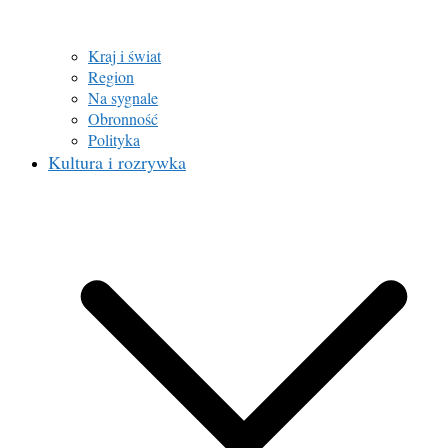
Kraj i świat
Region
Na sygnale
Obronność
Polityka
Kultura i rozrywka