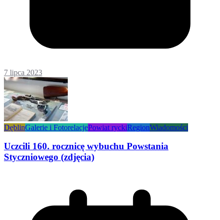
7 lipca 2023
Dęblin
Galerie i Fotorelacje
Powiat rycki
Region
Wiadomości
Uczcili 160. rocznicę wybuchu Powstania
Styczniowego (zdjęcia)