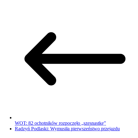
WOT: 82 ochotników rozpoczęło „szesnastkę”
Radzyń Podlaski: Wymusiła pierwszeństwo przejazdu