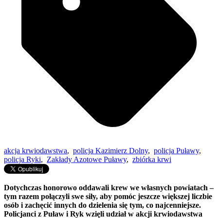
akcja krwiodawstwa
,
policja Kazimierz Dolny
,
policja Puławy
,
policja Ryki
,
Zakłady Azotowe Puławy
,
zbiórka krwi
Dotychczas honorowo oddawali krew we własnych powiatach –
tym razem połączyli swe siły, aby pomóc jeszcze większej liczbie
osób i zachęcić innych do dzielenia się tym, co najcenniejsze.
Policjanci z Puław i Ryk wzięli udział w akcji krwiodawstwa