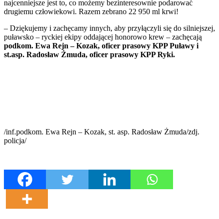
najcenniejsze jest to, co możemy bezinteresownie podarować
drugiemu człowiekowi. Razem zebrano 22 950 ml krwi!
– Dziękujemy i zachęcamy innych, aby przyłączyli się do silniejszej,
puławsko – ryckiej ekipy oddającej honorowo krew – zachęcają
podkom. Ewa Rejn – Kozak, oficer prasowy KPP Puławy i
st.asp. Radosław Żmuda, oficer prasowy KPP Ryki.
/inf.podkom. Ewa Rejn – Kozak, st. asp. Radosław Żmuda/zdj.
policja/