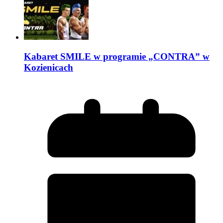
Kabaret SMILE w programie „CONTRA” w
Kozienicach