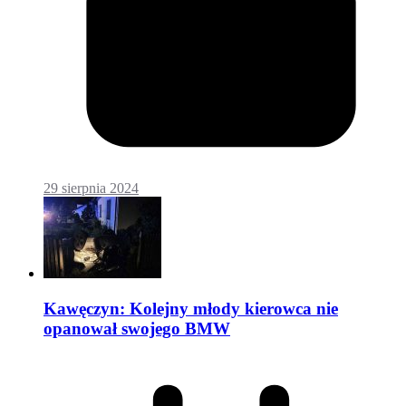
29 sierpnia 2024
Kawęczyn: Kolejny młody kierowca nie
opanował swojego BMW