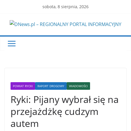
Skip
sobota, 8 sierpnia, 2026
to
content
POWIAT RYCKI
RAPORT DROGOWY
WIADOMOŚCI
Ryki: Pijany wybrał się na
przejażdżkę cudzym
autem