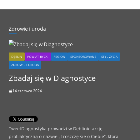
Zdrowie i uroda
DĘBLIN
POWIAT RYCKI
REGION
SPONSOROWANE
STYL ŻYCIA
ZDROWIE I URODA
Zbadaj się w Diagnostyce
14 czerwca 2024
TweetDiagnostyka prowadzi w Dęblinie akcję
profilaktyczną o nazwie „Troszczę się o Ciebie”, która