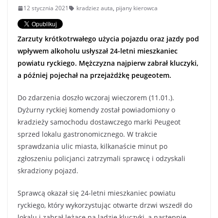
12 stycznia 2021
kradziez auta
,
pijany kierowca
Zarzuty krótkotrwałego użycia pojazdu oraz jazdy pod
wpływem alkoholu usłyszał 24-letni mieszkaniec
powiatu ryckiego. Mężczyzna najpierw zabrał kluczyki,
a później pojechał na przejażdżkę peugeotem.
Do zdarzenia doszło wczoraj wieczorem (11.01.).
Dyżurny ryckiej komendy został powiadomiony o
kradzieży samochodu dostawczego marki Peugeot
sprzed lokalu gastronomicznego. W trakcie
sprawdzania ulic miasta, kilkanaście minut po
zgłoszeniu policjanci zatrzymali sprawcę i odzyskali
skradziony pojazd.
Sprawcą okazał się 24-letni mieszkaniec powiatu
ryckiego, który wykorzystując otwarte drzwi wszedł do
lokalu i zabrał leżące na ladzie kluczyki, a następnie