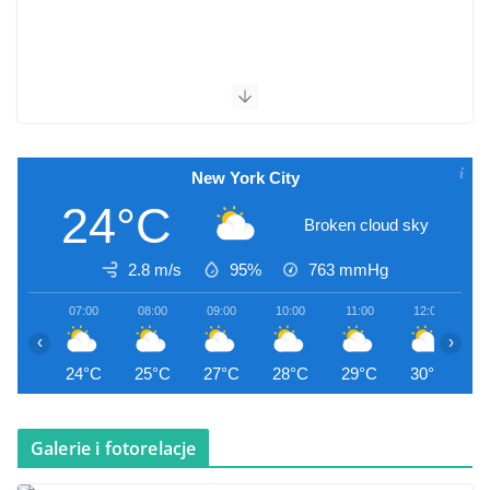
New York City
24°C
Broken cloud sky
2.8 m/s
95%
763
mmHg
07:00
08:00
09:00
10:00
11:00
12:00
1
‹
›
24°C
25°C
27°C
28°C
29°C
30°C
3
Galerie i fotorelacje