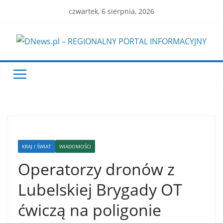
Skip
czwartek, 6 sierpnia, 2026
to
content
KRAJ I ŚWIAT
WIADOMOŚCI
Operatorzy dronów z
Lubelskiej Brygady OT
ćwiczą na poligonie