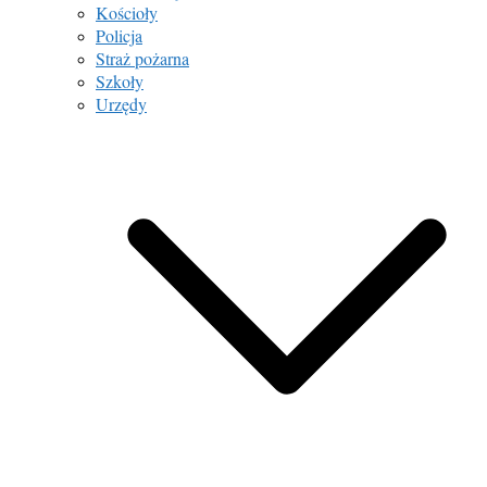
Kościoły
Policja
Straż pożarna
Szkoły
Urzędy