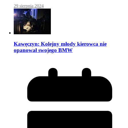
29 sierpnia 2024
Kawęczyn: Kolejny młody kierowca nie
opanował swojego BMW