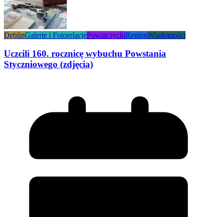
Dęblin
Galerie i Fotorelacje
Powiat rycki
Region
Wiadomości
Uczcili 160. rocznicę wybuchu Powstania
Styczniowego (zdjęcia)