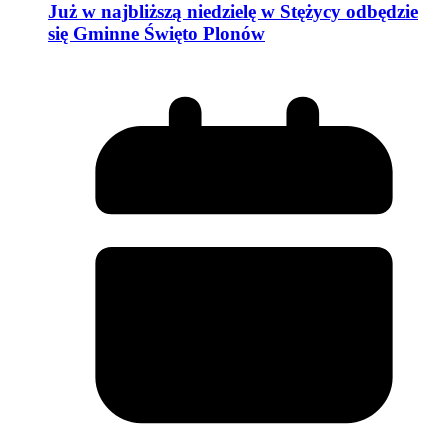
Już w najbliższą niedzielę w Stężycy odbędzie
się Gminne Święto Plonów