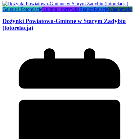
Galerie i Fotorelacje
Kultura i rozrywka
Region
Relacje
Wiadomości
Dożynki Powiatowo-Gminne w Starym Zadybiu
(fotorelacja)