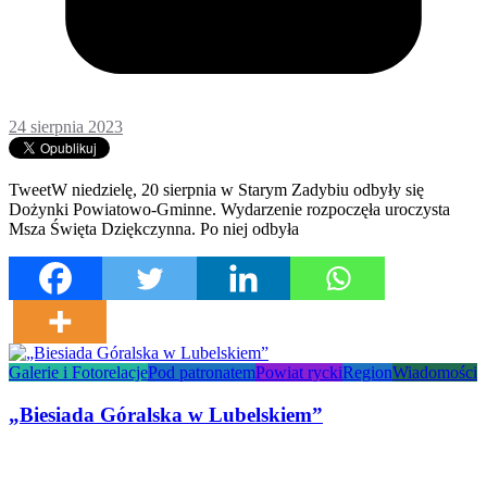
24 sierpnia 2023
TweetW niedzielę, 20 sierpnia w Starym Zadybiu odbyły się
Dożynki Powiatowo-Gminne. Wydarzenie rozpoczęła uroczysta
Msza Święta Dziękczynna. Po niej odbyła
Galerie i Fotorelacje
Pod patronatem
Powiat rycki
Region
Wiadomości
„Biesiada Góralska w Lubelskiem”