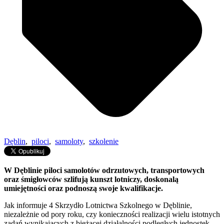
Dęblin
,
piloci
,
samoloty
,
szkolenie
W Dęblinie piloci samolotów odrzutowych, transportowych
oraz śmigłowców szlifują kunszt lotniczy, doskonalą
umiejętności oraz podnoszą swoje kwalifikacje.
Jak informuje 4 Skrzydło Lotnictwa Szkolnego w Dęblinie,
niezależnie od pory roku, czy konieczności realizacji wielu istotnych
zadań wynikających z bieżącej działalności podległych jednostek,