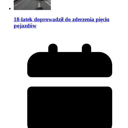
18-latek doprowadził do zderzenia pięciu
pojazdów