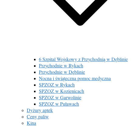
6 Szpital Wojskowy z Przychodnią w Dęblinie
Przychodnie w Rykach
Przychodnie w Dęblinie
Nocna i świąteczna pomoc medyczna
SPZOZ w Rykach
SPZOZ w Kozienicach
SPZOZ w Garwolinie
SPZOZ w Puławach
Dyżury aptek
Ceny paliw
Kina