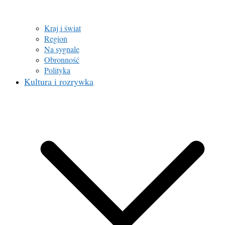
Kraj i świat
Region
Na sygnale
Obronność
Polityka
Kultura i rozrywka