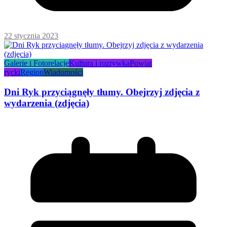
22 stycznia 2023
Galerie i Fotorelacje
Kultura i rozrywka
Powiat
rycki
Region
Wiadomości
Dni Ryk przyciągnęły tłumy. Obejrzyj zdjęcia z
wydarzenia (zdjęcia)