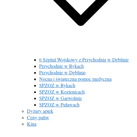
6 Szpital Wojskowy z Przychodnią w Dęblinie
Przychodnie w Rykach
Przychodnie w Dęblinie
Nocna i świąteczna pomoc medyczna
SPZOZ w Rykach
SPZOZ w Kozienicach
SPZOZ w Garwolinie
SPZOZ w Puławach
Dyżury aptek
Ceny paliw
Kina