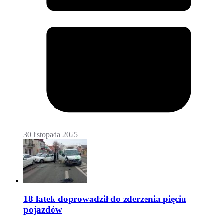
30 listopada 2025
18-latek doprowadził do zderzenia pięciu
pojazdów