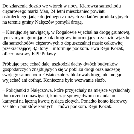
Do zdarzenia doszło we wtorek w nocy. Kierowca samochodu
ciężarowego marki Man, 24-letni mieszkaniec powiatu
ostrołęckiego jadąc do jednego z dużych zakładów produkcyjnych
na terenie gminy Nałęczów pomylił drogę.
– Kierując się nawigacją, w Rogalowie wjechał na drogę gruntową,
tym samym ignorując znak drogowy informujący o zakazie wjazdu
dla samochodów ciężarowych o dopuszczalnej masie całkowitej
przekraczającej 3,5 tony – informuje podkom. Ewa Rejn-Kozak,
oficer prasowy KPP Puławy.
Próbując przejechać dalej uszkodził dachy dwóch budynków
gospodarczych znajdujących się w pobliżu drogi oraz naczepę
swojego samochodu. Ostatecznie zablokował drogę, nie mogąc
wyjechać ani cofnąć. Konieczne było wezwanie służb.
– Policjantki z Nałęczowa, które przyjechały na miejsce wysłuchały
tłumaczenia o nawigacji, kończąc sprawę dwoma mandatami
karnymi na łączną kwotę tysiąca złotych. Ponadto konto kierowcy
zasiliło 5 punktów karnych – mówi podkom. Rejn-Kozak.