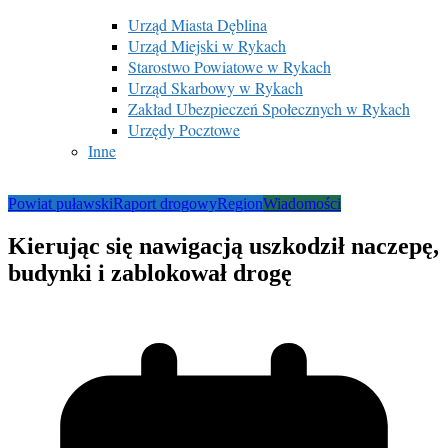
Urząd Miasta Dęblina
Urząd Miejski w Rykach
Starostwo Powiatowe w Rykach
Urząd Skarbowy w Rykach
Zakład Ubezpieczeń Społecznych w Rykach
Urzędy Pocztowe
Inne
Powiat puławski
Raport drogowy
Region
Wiadomości
Kierując się nawigacją uszkodził naczepę,
budynki i zablokował drogę