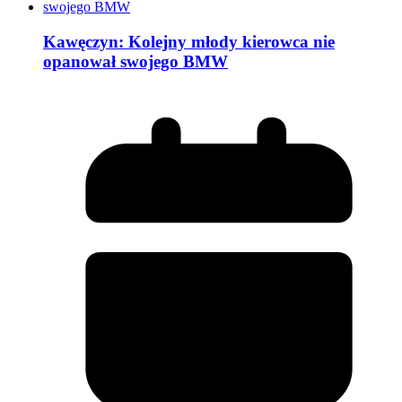
Kawęczyn: Kolejny młody kierowca nie
opanował swojego BMW