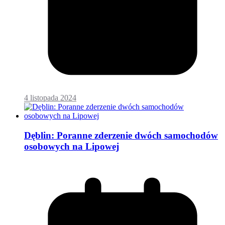
4 listopada 2024
Dęblin: Poranne zderzenie dwóch samochodów
osobowych na Lipowej