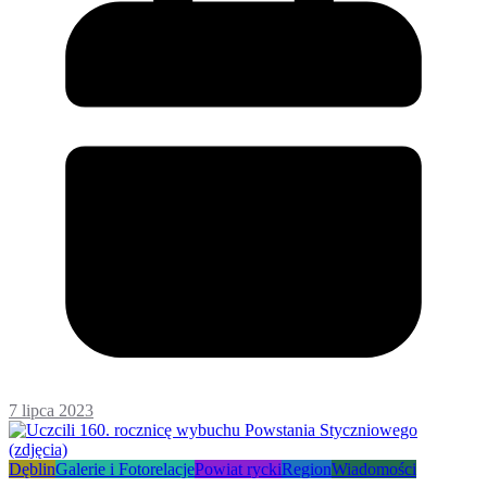
7 lipca 2023
Dęblin
Galerie i Fotorelacje
Powiat rycki
Region
Wiadomości