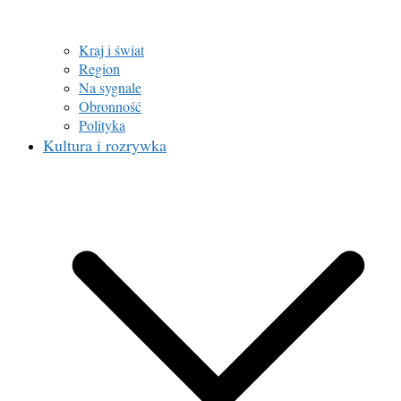
Kraj i świat
Region
Na sygnale
Obronność
Polityka
Kultura i rozrywka