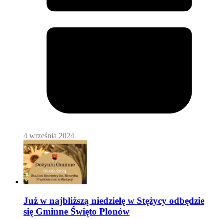
4 września 2024
Już w najbliższą niedzielę w Stężycy odbędzie
się Gminne Święto Plonów