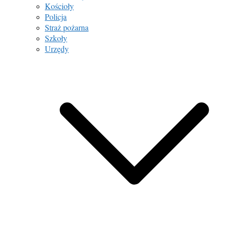
Kościoły
Policja
Straż pożarna
Szkoły
Urzędy