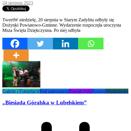
24 sierpnia 2023
TweetW niedzielę, 20 sierpnia w Starym Zadybiu odbyły się
Dożynki Powiatowo-Gminne. Wydarzenie rozpoczęła uroczysta
Msza Święta Dziękczynna. Po niej odbyła
Galerie i Fotorelacje
Pod patronatem
Powiat rycki
Region
Wiadomości
„Biesiada Góralska w Lubelskiem”