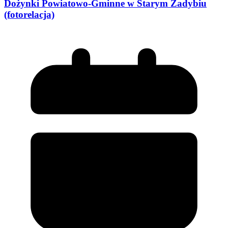
Dożynki Powiatowo-Gminne w Starym Zadybiu
(fotorelacja)