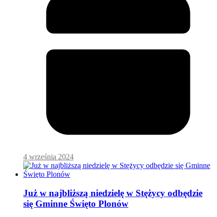
4 września 2024
Już w najbliższą niedzielę w Stężycy odbędzie
się Gminne Święto Plonów