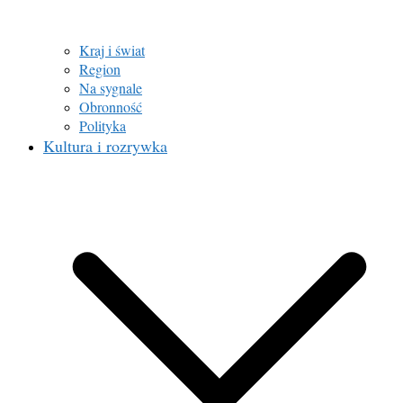
Kraj i świat
Region
Na sygnale
Obronność
Polityka
Kultura i rozrywka