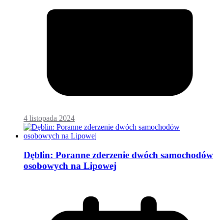
4 listopada 2024
Dęblin: Poranne zderzenie dwóch samochodów
osobowych na Lipowej