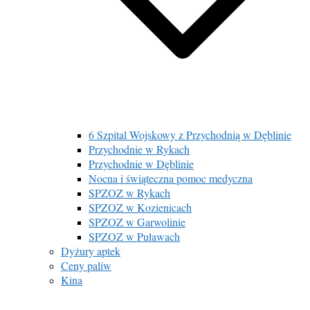
6 Szpital Wojskowy z Przychodnią w Dęblinie
Przychodnie w Rykach
Przychodnie w Dęblinie
Nocna i świąteczna pomoc medyczna
SPZOZ w Rykach
SPZOZ w Kozienicach
SPZOZ w Garwolinie
SPZOZ w Puławach
Dyżury aptek
Ceny paliw
Kina