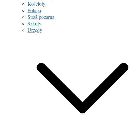
Kościoły
Policja
Straż pożarna
Szkoły
Urzędy