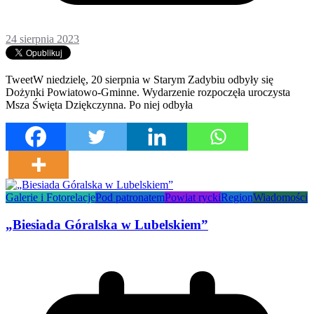
24 sierpnia 2023
TweetW niedzielę, 20 sierpnia w Starym Zadybiu odbyły się
Dożynki Powiatowo-Gminne. Wydarzenie rozpoczęła uroczysta
Msza Święta Dziękczynna. Po niej odbyła
Galerie i Fotorelacje
Pod patronatem
Powiat rycki
Region
Wiadomości
„Biesiada Góralska w Lubelskiem”