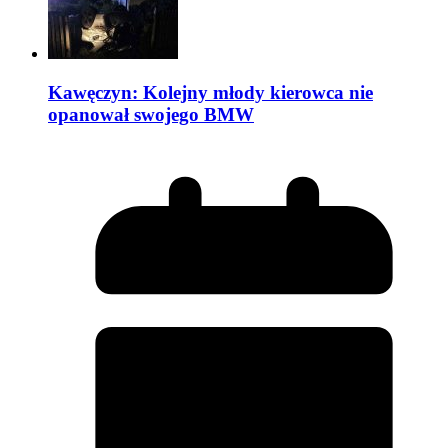
Kawęczyn: Kolejny młody kierowca nie
opanował swojego BMW