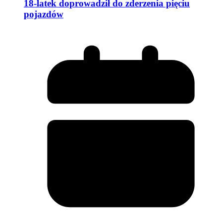
18-latek doprowadził do zderzenia pięciu
pojazdów