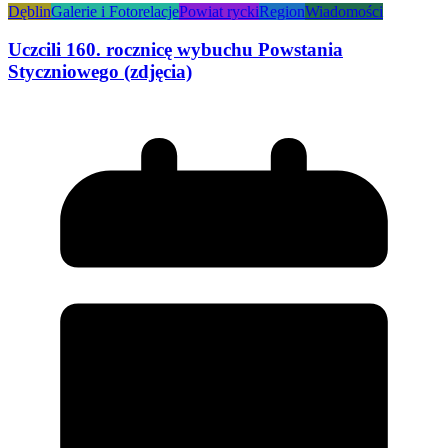
Dęblin
Galerie i Fotorelacje
Powiat rycki
Region
Wiadomości
Uczcili 160. rocznicę wybuchu Powstania
Styczniowego (zdjęcia)