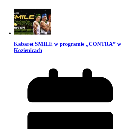
Kabaret SMILE w programie „CONTRA” w
Kozienicach