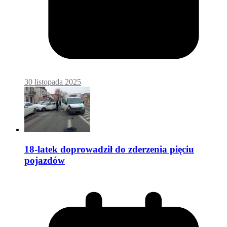
30 listopada 2025
18-latek doprowadził do zderzenia pięciu
pojazdów