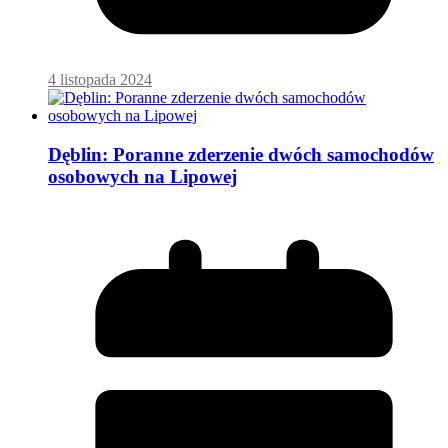
4 listopada 2024
Dęblin: Poranne zderzenie dwóch samochodów
osobowych na Lipowej