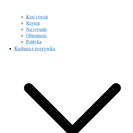
Kraj i świat
Region
Na sygnale
Obronność
Polityka
Kultura i rozrywka