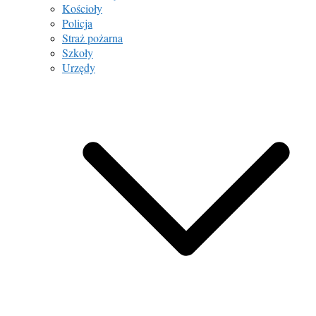
Kościoły
Policja
Straż pożarna
Szkoły
Urzędy