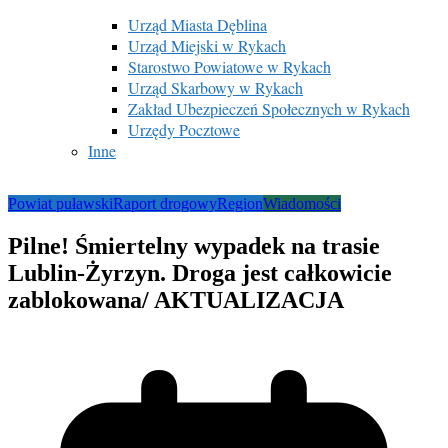
Urząd Miasta Dęblina
Urząd Miejski w Rykach
Starostwo Powiatowe w Rykach
Urząd Skarbowy w Rykach
Zakład Ubezpieczeń Społecznych w Rykach
Urzędy Pocztowe
Inne
Powiat puławski
Raport drogowy
Region
Wiadomości
Pilne! Śmiertelny wypadek na trasie
Lublin-Żyrzyn. Droga jest całkowicie
zablokowana/ AKTUALIZACJA