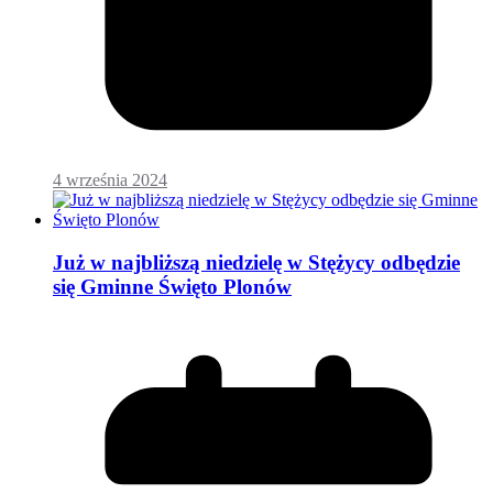
4 września 2024
Już w najbliższą niedzielę w Stężycy odbędzie
się Gminne Święto Plonów