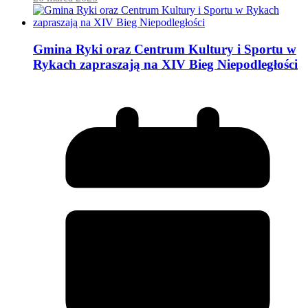
Gmina Ryki oraz Centrum Kultury i Sportu w
Rykach zapraszają na XIV Bieg Niepodległości