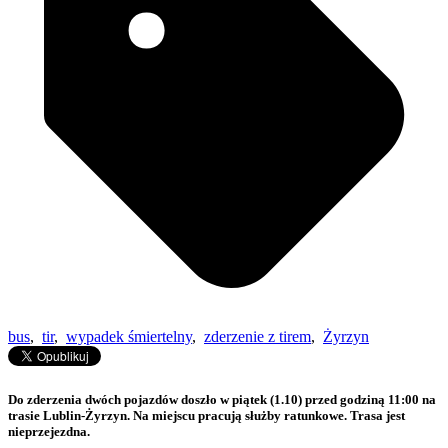
bus
,
tir
,
wypadek śmiertelny
,
zderzenie z tirem
,
Żyrzyn
Do zderzenia dwóch pojazdów doszło w piątek (1.10) przed godziną 11:00 na
trasie Lublin-Żyrzyn. Na miejscu pracują służby ratunkowe. Trasa jest
nieprzejezdna.