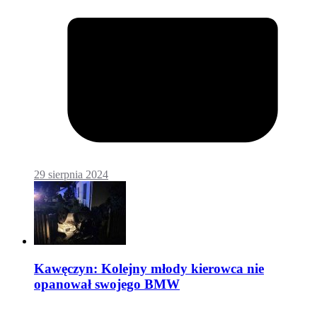
29 sierpnia 2024
Kawęczyn: Kolejny młody kierowca nie
opanował swojego BMW