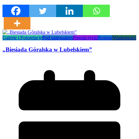
Galerie i Fotorelacje
Pod patronatem
Powiat rycki
Region
Wiadomości
„Biesiada Góralska w Lubelskiem”