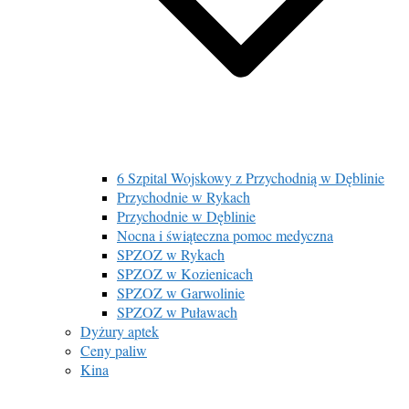
6 Szpital Wojskowy z Przychodnią w Dęblinie
Przychodnie w Rykach
Przychodnie w Dęblinie
Nocna i świąteczna pomoc medyczna
SPZOZ w Rykach
SPZOZ w Kozienicach
SPZOZ w Garwolinie
SPZOZ w Puławach
Dyżury aptek
Ceny paliw
Kina