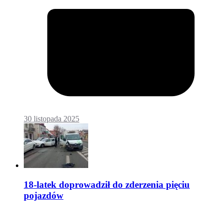
30 listopada 2025
18-latek doprowadził do zderzenia pięciu
pojazdów