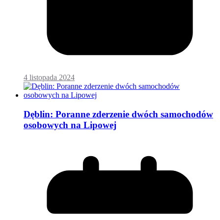
4 listopada 2024
Dęblin: Poranne zderzenie dwóch samochodów
osobowych na Lipowej