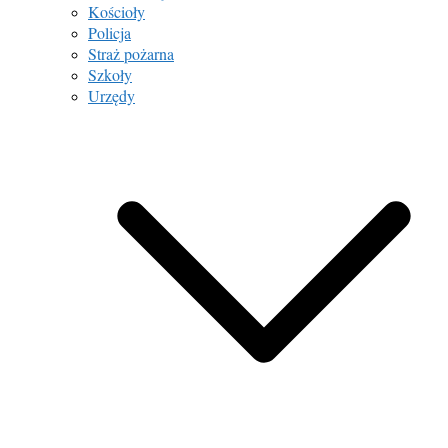
Kościoły
Policja
Straż pożarna
Szkoły
Urzędy