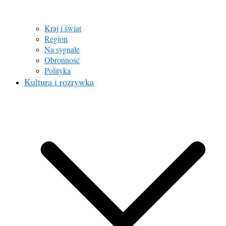
Kraj i świat
Region
Na sygnale
Obronność
Polityka
Kultura i rozrywka