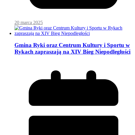
20 marca 2025
Gmina Ryki oraz Centrum Kultury i Sportu w
Rykach zapraszają na XIV Bieg Niepodległości