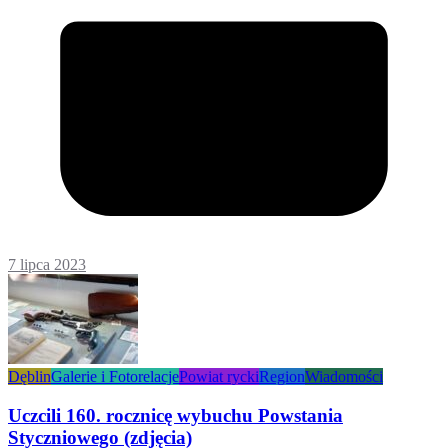
7 lipca 2023
Dęblin
Galerie i Fotorelacje
Powiat rycki
Region
Wiadomości
Uczcili 160. rocznicę wybuchu Powstania
Styczniowego (zdjęcia)