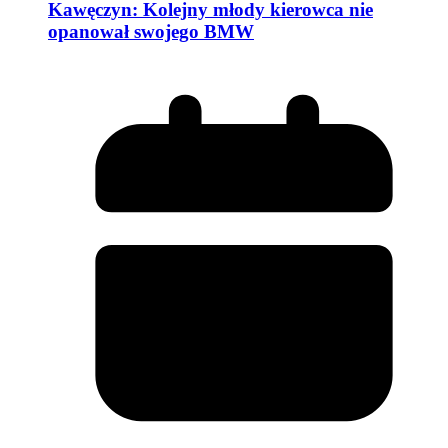
Kawęczyn: Kolejny młody kierowca nie
opanował swojego BMW