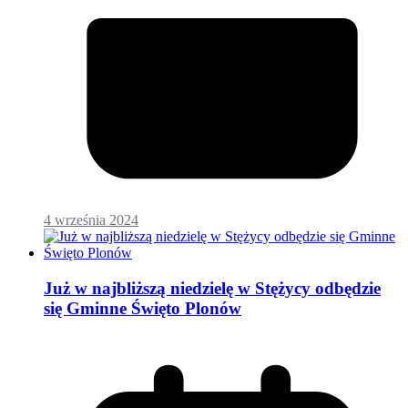
4 września 2024
Już w najbliższą niedzielę w Stężycy odbędzie
się Gminne Święto Plonów