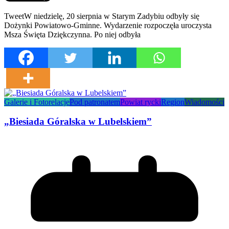
TweetW niedzielę, 20 sierpnia w Starym Zadybiu odbyły się
Dożynki Powiatowo-Gminne. Wydarzenie rozpoczęła uroczysta
Msza Święta Dziękczynna. Po niej odbyła
Galerie i Fotorelacje
Pod patronatem
Powiat rycki
Region
Wiadomości
„Biesiada Góralska w Lubelskiem”