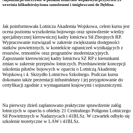
września kilkudziesięcioma samolotami i śmigłowcami do Dęblina.
Jak poinformowała Lotnicza Akademia Wojskowa, celem kursu jest
ocena poziomu wyszkolenia bojowego oraz sprawdzenie wiedzy
specjalistycznej kierowniczej kadry lotnictwa Sił Zbrojnych RP.
Wypracowanie rozwiązań w zakresie zwiększania dostępności
statków powietrznych, w kontekście ograniczeń wynikających z
resursów, remontów oraz programów modernizacyjnych.
Zapoznanie kierowniczej kadry lotnictwa SZ RP z kierunkami
zmian w zakresie przepisów lotniczych. Przedstawienie koncepcji
szkolenia pilotów bojowych w oparciu o Lotniczą Akademię
Wojskową i 4. Skrzydło Lotnictwa Szkolnego. Podczas kursu
dokonano także prezentacji infrastruktury i jej przygotowanie do
certyfikacji zgodnie z wymaganiami krajowymi i sojuszniczymi.
Na pierwszy dzień zaplanowano praktyczne sprawdzenie załóg
lotniczych w oparciu o obiekty 21 Centralnego Poligonu Lotniczego
Sił Powietrznych w Nadarzycach i 41BLSz. W czwartek odbyło się
szkolenie teoretyczne w LAW i 41BLSz.