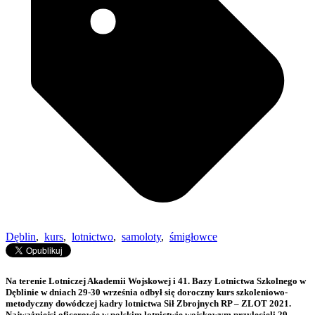
Dęblin
,
kurs
,
lotnictwo
,
samoloty
,
śmigłowce
Na terenie Lotniczej Akademii Wojskowej i 41. Bazy Lotnictwa Szkolnego w
Dęblinie w dniach 29-30 września odbył się doroczny kurs szkoleniowo-
metodyczny dowódczej kadry lotnictwa Sił Zbrojnych RP – ZLOT 2021.
Najważniejsi oficerowie w polskim lotnictwie wojskowym przylecieli 29