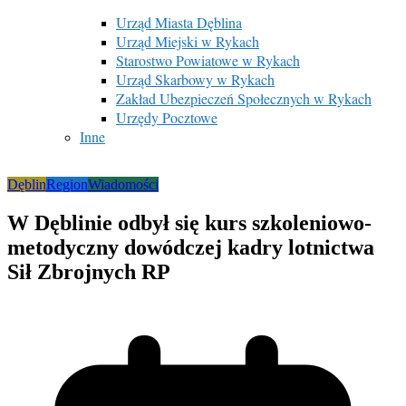
Urząd Miasta Dęblina
Urząd Miejski w Rykach
Starostwo Powiatowe w Rykach
Urząd Skarbowy w Rykach
Zakład Ubezpieczeń Społecznych w Rykach
Urzędy Pocztowe
Inne
Dęblin
Region
Wiadomości
W Dęblinie odbył się kurs szkoleniowo-
metodyczny dowódczej kadry lotnictwa
Sił Zbrojnych RP