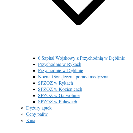
6 Szpital Wojskowy z Przychodnią w Dęblinie
Przychodnie w Rykach
Przychodnie w Dęblinie
Nocna i świąteczna pomoc medyczna
SPZOZ w Rykach
SPZOZ w Kozienicach
SPZOZ w Garwolinie
SPZOZ w Puławach
Dyżury aptek
Ceny paliw
Kina