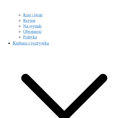
Kraj i świat
Region
Na sygnale
Obronność
Polityka
Kultura i rozrywka