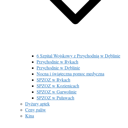
6 Szpital Wojskowy z Przychodnią w Dęblinie
Przychodnie w Rykach
Przychodnie w Dęblinie
Nocna i świąteczna pomoc medyczna
SPZOZ w Rykach
SPZOZ w Kozienicach
SPZOZ w Garwolinie
SPZOZ w Puławach
Dyżury aptek
Ceny paliw
Kina