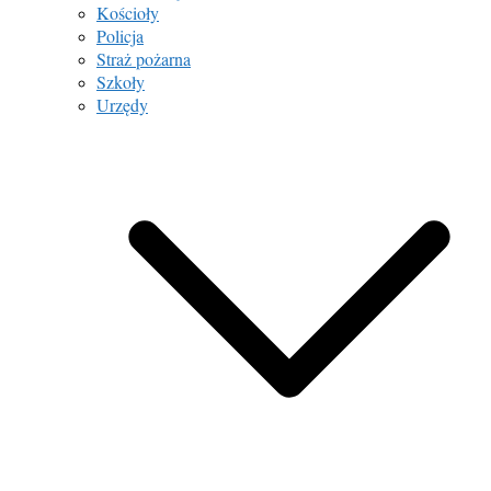
Kościoły
Policja
Straż pożarna
Szkoły
Urzędy