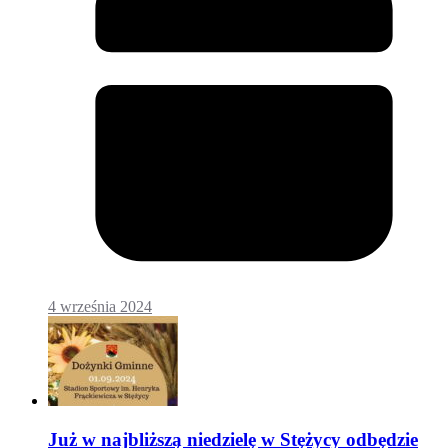
4 września 2024
Już w najbliższą niedzielę w Stężycy odbędzie