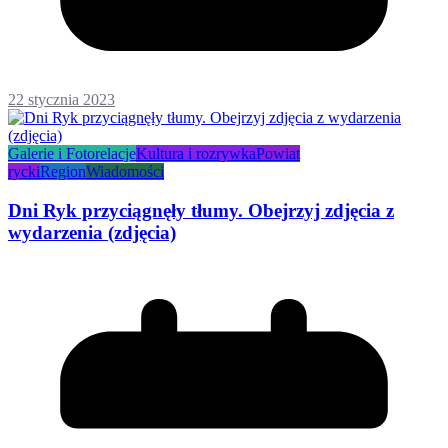
22 stycznia 2023
Galerie i Fotorelacje
Kultura i rozrywka
Powiat
rycki
Region
Wiadomości
Dni Ryk przyciągnęły tłumy. Obejrzyj zdjęcia z
wydarzenia (zdjęcia)