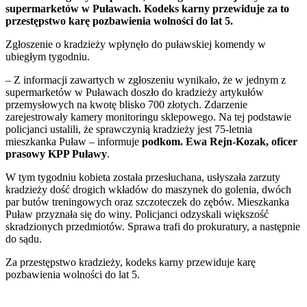
supermarketów w Puławach. Kodeks karny przewiduje za to
przestępstwo karę pozbawienia wolności do lat 5.
Zgłoszenie o kradzieży wpłynęło do puławskiej komendy w
ubiegłym tygodniu.
– Z informacji zawartych w zgłoszeniu wynikało, że w jednym z
supermarketów w Puławach doszło do kradzieży artykułów
przemysłowych na kwotę blisko 700 złotych. Zdarzenie
zarejestrowały kamery monitoringu sklepowego. Na tej podstawie
policjanci ustalili, że sprawczynią kradzieży jest 75-letnia
mieszkanka Puław – informuje
podkom. Ewa Rejn-Kozak, oficer
prasowy KPP Puławy
.
W tym tygodniu kobieta została przesłuchana, usłyszała zarzuty
kradzieży dość drogich wkładów do maszynek do golenia, dwóch
par butów treningowych oraz szczoteczek do zębów. Mieszkanka
Puław przyznała się do winy. Policjanci odzyskali większość
skradzionych przedmiotów. Sprawa trafi do prokuratury, a następnie
do sądu.
Za przestępstwo kradzieży, kodeks karny przewiduje karę
pozbawienia wolności do lat 5.