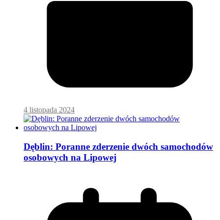
4 listopada 2024
Dęblin: Poranne zderzenie dwóch samochodów
osobowych na Lipowej