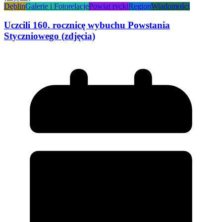
Dęblin
Galerie i Fotorelacje
Powiat rycki
Region
Wiadomości
Uczcili 160. rocznicę wybuchu Powstania
Styczniowego (zdjęcia)