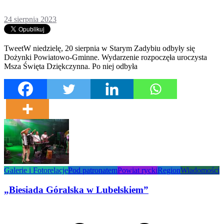
24 sierpnia 2023
TweetW niedzielę, 20 sierpnia w Starym Zadybiu odbyły się
Dożynki Powiatowo-Gminne. Wydarzenie rozpoczęła uroczysta
Msza Święta Dziękczynna. Po niej odbyła
Galerie i Fotorelacje
Pod patronatem
Powiat rycki
Region
Wiadomości
„Biesiada Góralska w Lubelskiem”