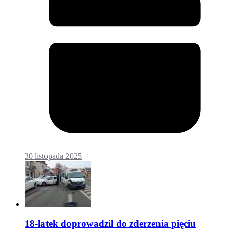
30 listopada 2025
18-latek doprowadził do zderzenia pięciu