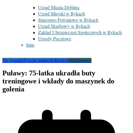
Urząd Miasta Dęblina
Urząd Miejski w Rykach
Starostwo Powiatowe w Rykach
Urząd Skarbowy w Rykach
Zakład Ubezpieczeń Społecznych w Rykach
Urzędy Pocztowe
Inne
Na sygnale
Powiat puławski
Region
Wiadomości
Puławy: 75-latka ukradła buty
treningowe i wkłady do maszynek do
golenia