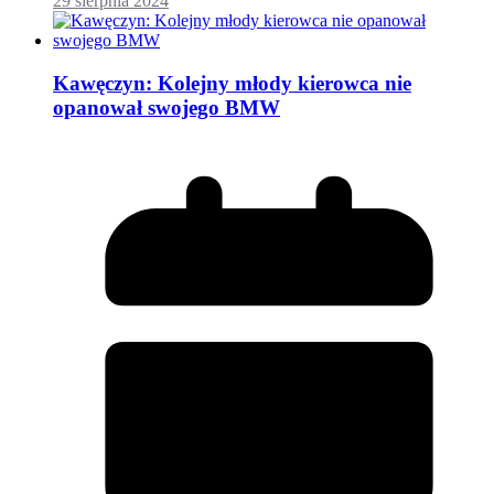
29 sierpnia 2024
Kawęczyn: Kolejny młody kierowca nie
opanował swojego BMW