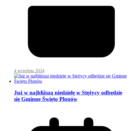
4 września 2024
Już w najbliższą niedzielę w Stężycy odbędzie
się Gminne Święto Plonów