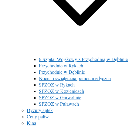
6 Szpital Wojskowy z Przychodnią w Dęblinie
Przychodnie w Rykach
Przychodnie w Dęblinie
Nocna i świąteczna pomoc medyczna
SPZOZ w Rykach
SPZOZ w Kozienicach
SPZOZ w Garwolinie
SPZOZ w Puławach
Dyżury aptek
Ceny paliw
Kina