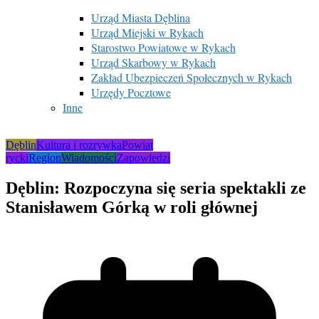
Urząd Miasta Dęblina
Urząd Miejski w Rykach
Starostwo Powiatowe w Rykach
Urząd Skarbowy w Rykach
Zakład Ubezpieczeń Społecznych w Rykach
Urzędy Pocztowe
Inne
Dęblin
Kultura i rozrywka
Powiat
rycki
Region
Wiadomości
Zapowiedzi
Dęblin: Rozpoczyna się seria spektakli ze
Stanisławem Górką w roli głównej