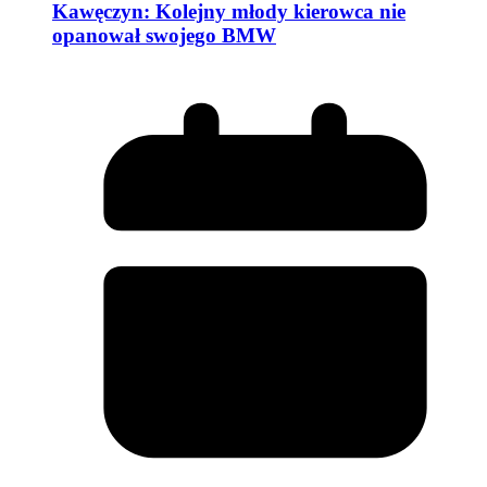
Kawęczyn: Kolejny młody kierowca nie
opanował swojego BMW