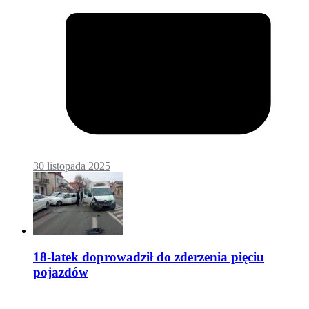
30 listopada 2025
18-latek doprowadził do zderzenia pięciu
pojazdów