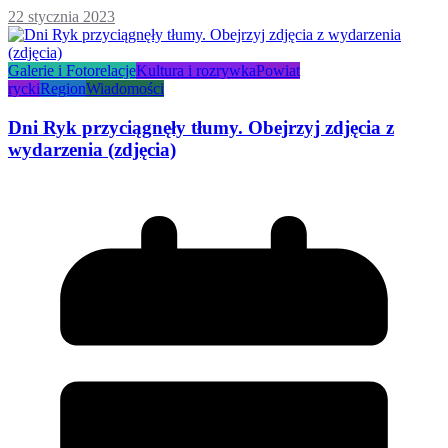
22 stycznia 2023
Galerie i Fotorelacje
Kultura i rozrywka
Powiat
rycki
Region
Wiadomości
Dni Ryk przyciągnęły tłumy. Obejrzyj zdjęcia z
wydarzenia (zdjęcia)