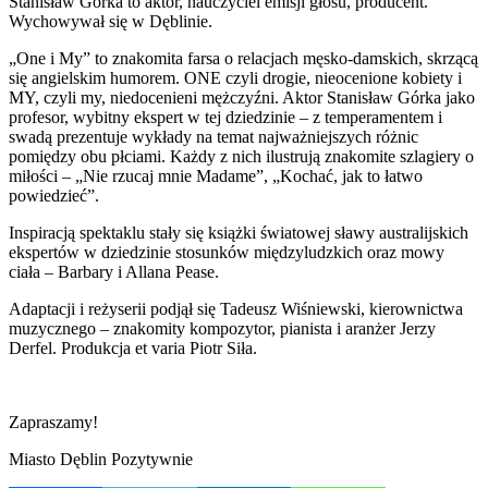
Stanisław Górka to aktor, nauczyciel emisji głosu, producent.
Wychowywał się w Dęblinie.
„One i My” to znakomita farsa o relacjach męsko-damskich, skrzącą
się angielskim humorem. ONE czyli drogie, nieocenione kobiety i
MY, czyli my, niedocenieni mężczyźni. Aktor Stanisław Górka jako
profesor, wybitny ekspert w tej dziedzinie – z temperamentem i
swadą prezentuje wykłady na temat najważniejszych różnic
pomiędzy obu płciami. Każdy z nich ilustrują znakomite szlagiery o
miłości – „Nie rzucaj mnie Madame”, „Kochać, jak to łatwo
powiedzieć”.
Inspiracją spektaklu stały się książki światowej sławy australijskich
ekspertów w dziedzinie stosunków międzyludzkich oraz mowy
ciała – Barbary i Allana Pease.
Adaptacji i reżyserii podjął się Tadeusz Wiśniewski, kierownictwa
muzycznego – znakomity kompozytor, pianista i aranżer Jerzy
Derfel. Produkcja et varia Piotr Siła.
Zapraszamy!
Miasto Dęblin Pozytywnie