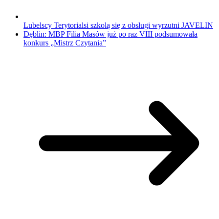
Lubelscy Terytorialsi szkolą się z obsługi wyrzutni JAVELIN
Dęblin: MBP Filia Masów już po raz VIII podsumowała
konkurs „Mistrz Czytania”