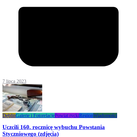
7 lipca 2023
Dęblin
Galerie i Fotorelacje
Powiat rycki
Region
Wiadomości
Uczcili 160. rocznicę wybuchu Powstania
Styczniowego (zdjęcia)