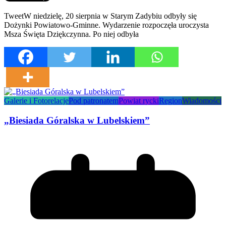
TweetW niedzielę, 20 sierpnia w Starym Zadybiu odbyły się
Dożynki Powiatowo-Gminne. Wydarzenie rozpoczęła uroczysta
Msza Święta Dziękczynna. Po niej odbyła
Galerie i Fotorelacje
Pod patronatem
Powiat rycki
Region
Wiadomości
„Biesiada Góralska w Lubelskiem”