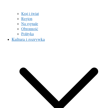
Kraj i świat
Region
Na sygnale
Obronność
Polityka
Kultura i rozrywka