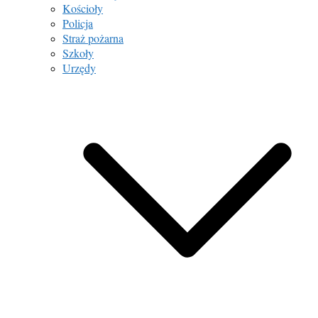
Kościoły
Policja
Straż pożarna
Szkoły
Urzędy