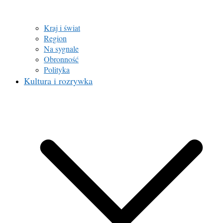
Kraj i świat
Region
Na sygnale
Obronność
Polityka
Kultura i rozrywka