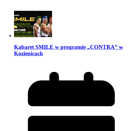
Kabaret SMILE w programie „CONTRA” w
Kozienicach