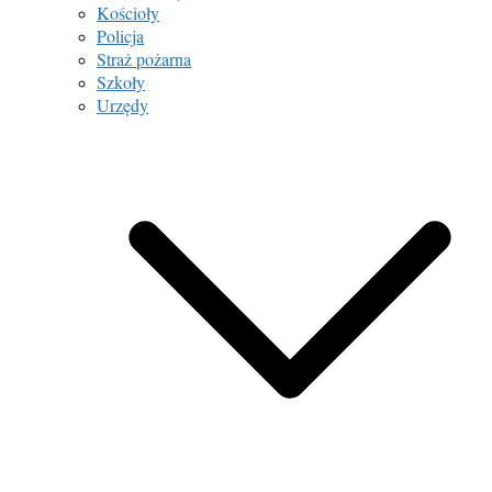
Kościoły
Policja
Straż pożarna
Szkoły
Urzędy