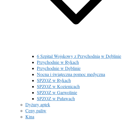
6 Szpital Wojskowy z Przychodnią w Dęblinie
Przychodnie w Rykach
Przychodnie w Dęblinie
Nocna i świąteczna pomoc medyczna
SPZOZ w Rykach
SPZOZ w Kozienicach
SPZOZ w Garwolinie
SPZOZ w Puławach
Dyżury aptek
Ceny paliw
Kina