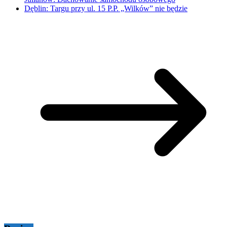
Dęblin: Targu przy ul. 15 P.P. „Wilków” nie będzie