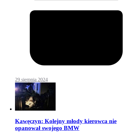
29 sierpnia 2024
Kawęczyn: Kolejny młody kierowca nie
opanował swojego BMW