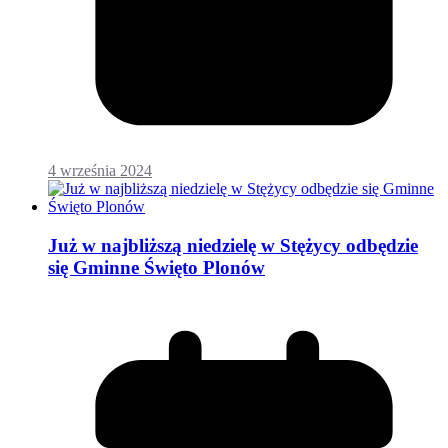
4 września 2024
Już w najbliższą niedzielę w Stężycy odbędzie
się Gminne Święto Plonów