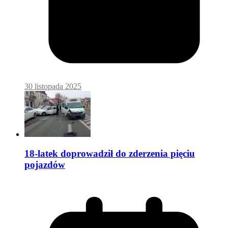
30 listopada 2025
18-latek doprowadził do zderzenia pięciu
pojazdów