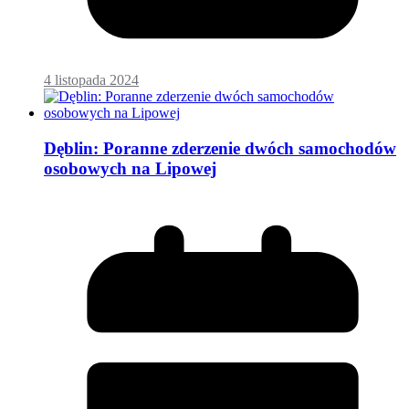
4 listopada 2024
Dęblin: Poranne zderzenie dwóch samochodów
osobowych na Lipowej