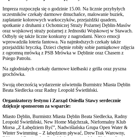
Impreza rozpoczęła się o godzinie 15.00. Na licznie przybyłych
uczestników czekały darmowe dmuchańce, malowanie buziek,
zaplatanie kolorowych warkoczyków, przejażdżki quadem,
spotkanie z druhami z Ochotniczej Straży Pożarnej Dęblin-Masów
oraz wojskowej straży pożarnej z Jednostki Wojskowej w Stawach.
Odbyły się także liczne konkursy z nagrodami. Nieco emocji
wprowadziła loteria fantowa. Na najmłodszych czekały także
przejażdżki bryczką. Dzieci chętnie robiły sobie pamiątkowe zdjęcia
z ogromną mrówką z PSB Mrówka w Dęblinie oraz Chasem z
Psiego Patrolu.
Na zgłodniałych czekały darmowe kiełbaski z grilla oraz pyszna
grochówka.
Swoją obecnością wydarzenie uświetniła Burmistrz Miasta Dęblin
Beata Siedlecka oraz Radny Leopold Świetliński.
Organizatorzy festynu i Zarząd Osiedla Stawy serdecznie
dziękuje sponsorom za wsparcie:
Miasto Dęblin, Burmistrz Miasta Dęblin Beata Siedlecka, Radny
Leopold Świetliński, New Home Majchrzak, Nieformalny Klub
Morsa „Z Łabędziem Być”, Nadwiślańska Grupa Open Water &
Winter Swimming – Z łabędziem pływać, DrewTrak Warowny,