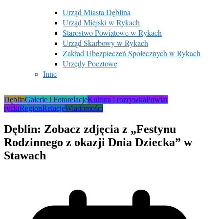
Urząd Miasta Dęblina
Urząd Miejski w Rykach
Starostwo Powiatowe w Rykach
Urząd Skarbowy w Rykach
Zakład Ubezpieczeń Społecznych w Rykach
Urzędy Pocztowe
Inne
Dęblin
Galerie i Fotorelacje
Kultura i rozrywka
Powiat
rycki
Region
Relacje
Wiadomości
Dęblin: Zobacz zdjęcia z „Festynu
Rodzinnego z okazji Dnia Dziecka” w
Stawach