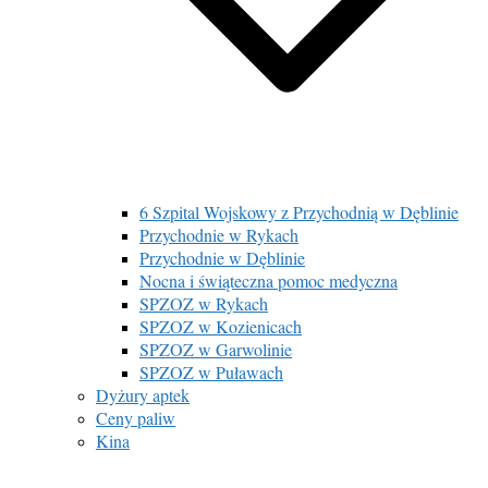
6 Szpital Wojskowy z Przychodnią w Dęblinie
Przychodnie w Rykach
Przychodnie w Dęblinie
Nocna i świąteczna pomoc medyczna
SPZOZ w Rykach
SPZOZ w Kozienicach
SPZOZ w Garwolinie
SPZOZ w Puławach
Dyżury aptek
Ceny paliw
Kina