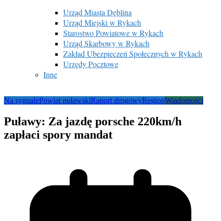
Urząd Miasta Dęblina
Urząd Miejski w Rykach
Starostwo Powiatowe w Rykach
Urząd Skarbowy w Rykach
Zakład Ubezpieczeń Społecznych w Rykach
Urzędy Pocztowe
Inne
Na sygnale
Powiat puławski
Raport drogowy
Region
Wiadomości
Puławy: Za jazdę porsche 220km/h
zapłaci spory mandat