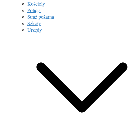
Kościoły
Policja
Straż pożarna
Szkoły
Urzędy