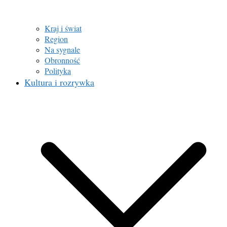
Kraj i świat
Region
Na sygnale
Obronność
Polityka
Kultura i rozrywka