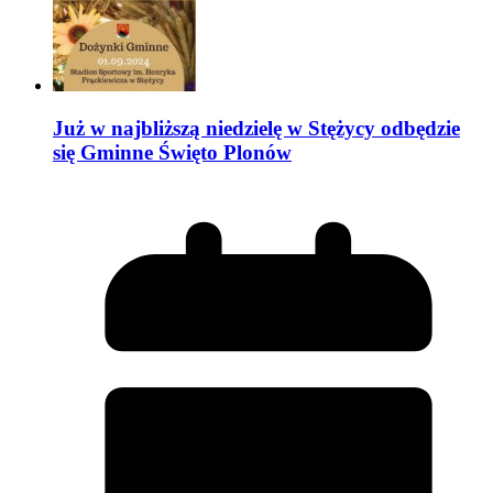
Już w najbliższą niedzielę w Stężycy odbędzie
się Gminne Święto Plonów