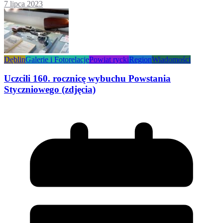
7 lipca 2023
Dęblin
Galerie i Fotorelacje
Powiat rycki
Region
Wiadomości
Uczcili 160. rocznicę wybuchu Powstania
Styczniowego (zdjęcia)