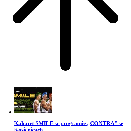
Kabaret SMILE w programie „CONTRA” w
Kozienicach