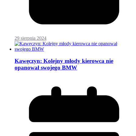
29 sierpnia 2024
Kawęczyn: Kolejny młody kierowca nie
opanował swojego BMW