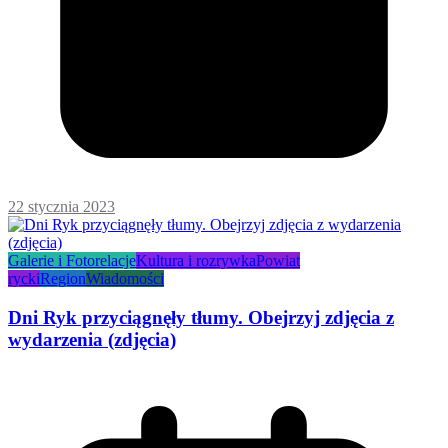
22 stycznia 2023
Galerie i Fotorelacje
Kultura i rozrywka
Powiat
rycki
Region
Wiadomości
Dni Ryk przyciągnęły tłumy. Obejrzyj zdjęcia z
wydarzenia (zdjęcia)