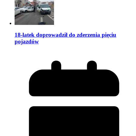
18-latek doprowadził do zderzenia pięciu
pojazdów