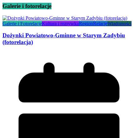
Galerie i fotorelacje
Galerie i Fotorelacje
Kultura i rozrywka
Region
Relacje
Wiadomości
Dożynki Powiatowo-Gminne w Starym Zadybiu
(fotorelacja)