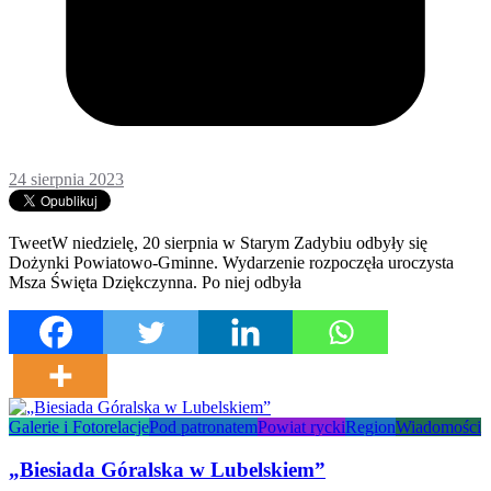
24 sierpnia 2023
TweetW niedzielę, 20 sierpnia w Starym Zadybiu odbyły się
Dożynki Powiatowo-Gminne. Wydarzenie rozpoczęła uroczysta
Msza Święta Dziękczynna. Po niej odbyła
Galerie i Fotorelacje
Pod patronatem
Powiat rycki
Region
Wiadomości
„Biesiada Góralska w Lubelskiem”