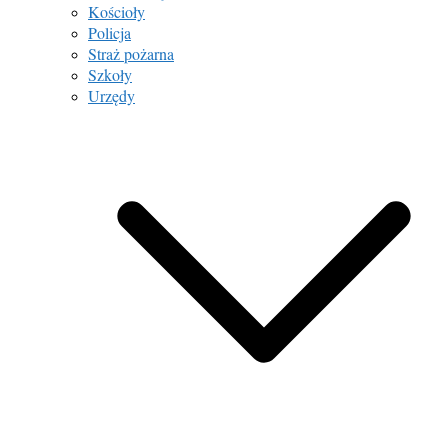
Kościoły
Policja
Straż pożarna
Szkoły
Urzędy