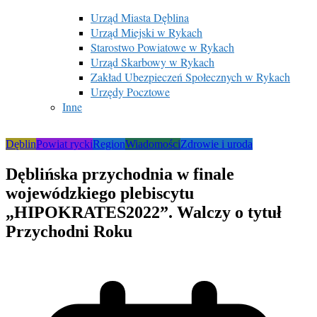
Urząd Miasta Dęblina
Urząd Miejski w Rykach
Starostwo Powiatowe w Rykach
Urząd Skarbowy w Rykach
Zakład Ubezpieczeń Społecznych w Rykach
Urzędy Pocztowe
Inne
Dęblin
Powiat rycki
Region
Wiadomości
Zdrowie i uroda
Dęblińska przychodnia w finale
wojewódzkiego plebiscytu
„HIPOKRATES2022”. Walczy o tytuł
Przychodni Roku