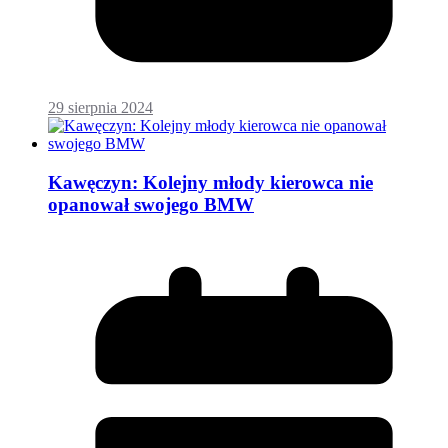
29 sierpnia 2024
Kawęczyn: Kolejny młody kierowca nie
opanował swojego BMW