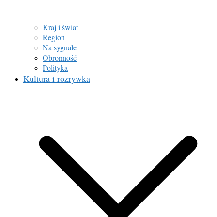
Kraj i świat
Region
Na sygnale
Obronność
Polityka
Kultura i rozrywka