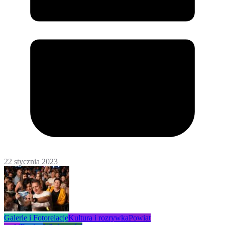
22 stycznia 2023
Galerie i Fotorelacje
Kultura i rozrywka
Powiat