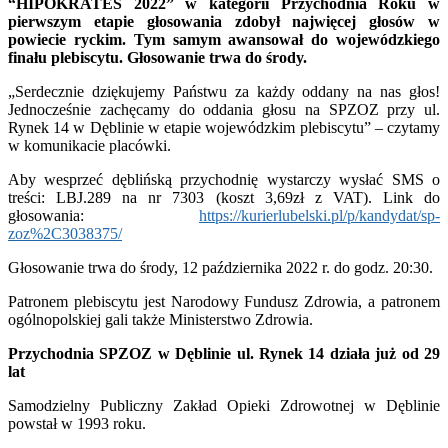
“HIPOKRATES 2022” w kategorii Przychodnia Roku w
pierwszym etapie głosowania zdobył najwięcej głosów w
powiecie ryckim. Tym samym awansował do wojewódzkiego
finału plebiscytu. Głosowanie trwa do środy.
„Serdecznie dziękujemy Państwu za każdy oddany na nas głos!
Jednocześnie zachęcamy do oddania głosu na SPZOZ przy ul.
Rynek 14 w Dęblinie w etapie wojewódzkim plebiscytu” – czytamy
w komunikacie placówki.
Aby wesprzeć dęblińską przychodnię wystarczy wysłać SMS o
treści: LBJ.289 na nr 7303 (koszt 3,69zł z VAT). Link do
głosowania:
https://kurierlubelski.pl/p/kandydat/sp-
zoz%2C3038375/
Głosowanie trwa do środy, 12 października 2022 r. do godz. 20:30.
Patronem plebiscytu jest Narodowy Fundusz Zdrowia, a patronem
ogólnopolskiej gali także Ministerstwo Zdrowia.
Przychodnia SPZOZ w Dęblinie ul. Rynek 14 działa już od 29
lat
Samodzielny Publiczny Zakład Opieki Zdrowotnej w Dęblinie
powstał w 1993 roku.