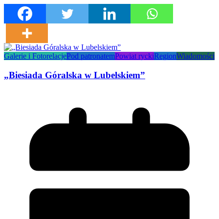
Galerie i Fotorelacje
Pod patronatem
Powiat rycki
Region
Wiadomości
„Biesiada Góralska w Lubelskiem”