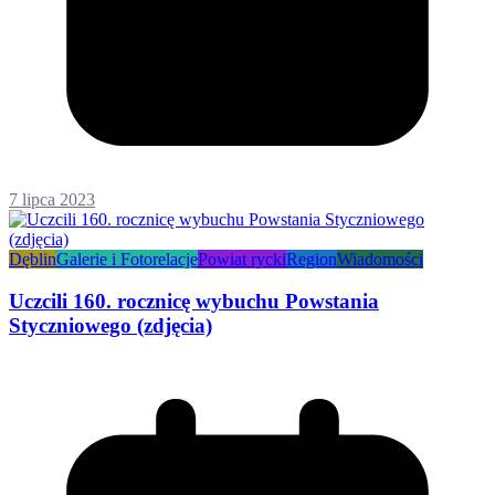
7 lipca 2023
Dęblin
Galerie i Fotorelacje
Powiat rycki
Region
Wiadomości
Uczcili 160. rocznicę wybuchu Powstania
Styczniowego (zdjęcia)