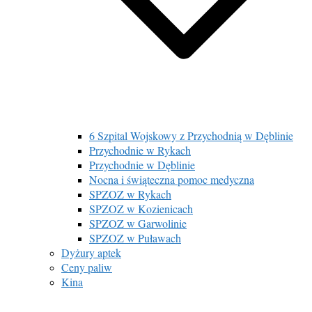
6 Szpital Wojskowy z Przychodnią w Dęblinie
Przychodnie w Rykach
Przychodnie w Dęblinie
Nocna i świąteczna pomoc medyczna
SPZOZ w Rykach
SPZOZ w Kozienicach
SPZOZ w Garwolinie
SPZOZ w Puławach
Dyżury aptek
Ceny paliw
Kina