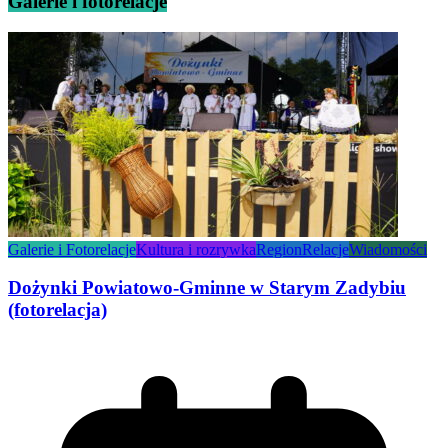
Galerie i fotorelacje
Galerie i Fotorelacje
Kultura i rozrywka
Region
Relacje
Wiadomości
Dożynki Powiatowo-Gminne w Starym Zadybiu
(fotorelacja)