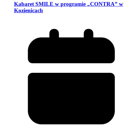
Kabaret SMILE w programie „CONTRA” w
Kozienicach