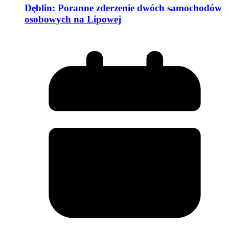
Dęblin: Poranne zderzenie dwóch samochodów
osobowych na Lipowej