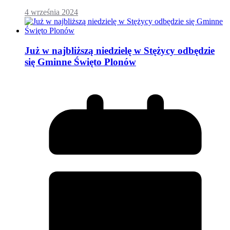
4 września 2024
Już w najbliższą niedzielę w Stężycy odbędzie
się Gminne Święto Plonów