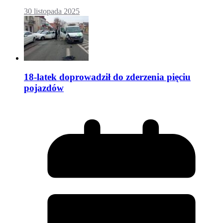
30 listopada 2025
18-latek doprowadził do zderzenia pięciu
pojazdów