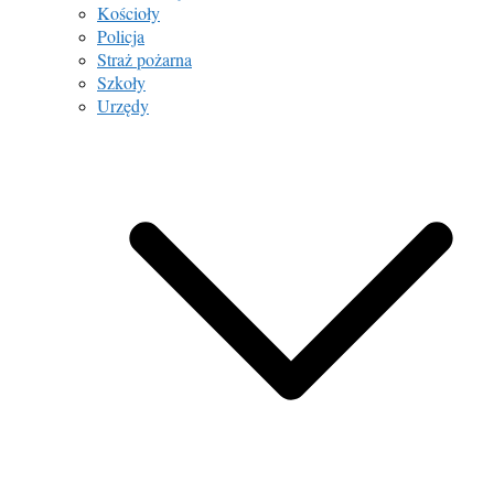
Kościoły
Policja
Straż pożarna
Szkoły
Urzędy