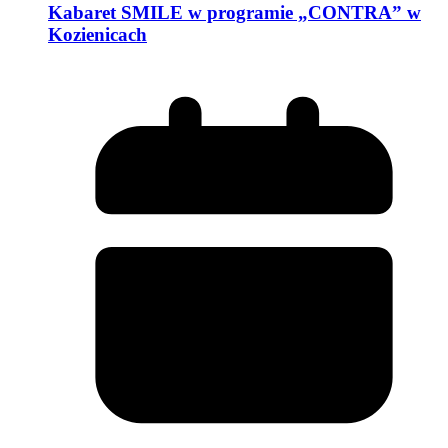
Kabaret SMILE w programie „CONTRA” w
Kozienicach