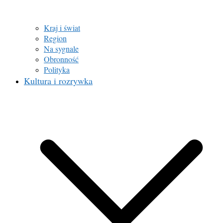
Kraj i świat
Region
Na sygnale
Obronność
Polityka
Kultura i rozrywka