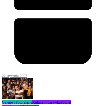
22 stycznia 2023
Galerie i Fotorelacje
Kultura i rozrywka
Powiat