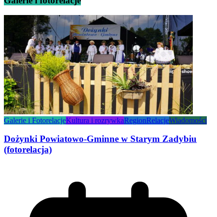
Galerie i fotorelacje
Galerie i Fotorelacje
Kultura i rozrywka
Region
Relacje
Wiadomości
Dożynki Powiatowo-Gminne w Starym Zadybiu
(fotorelacja)