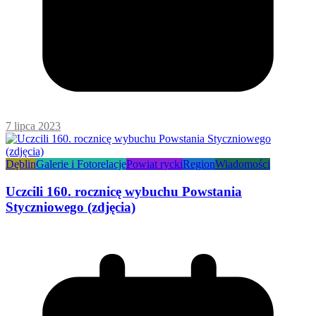
7 lipca 2023
Dęblin
Galerie i Fotorelacje
Powiat rycki
Region
Wiadomości
Uczcili 160. rocznicę wybuchu Powstania
Styczniowego (zdjęcia)