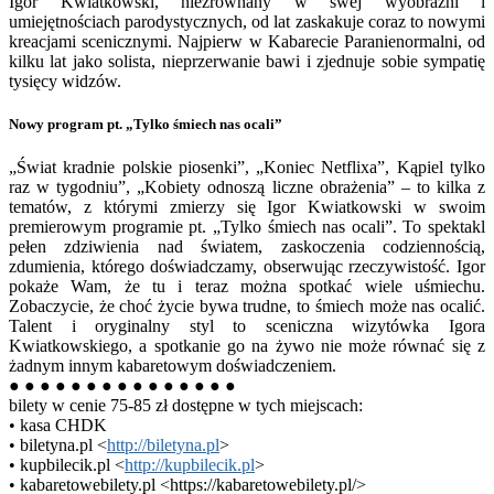
Igor Kwiatkowski, niezrównany w swej wyobraźni i
umiejętnościach parodystycznych, od lat zaskakuje coraz to nowymi
kreacjami scenicznymi. Najpierw w Kabarecie Paranienormalni, od
kilku lat jako solista, nieprzerwanie bawi i zjednuje sobie sympatię
tysięcy widzów.
Nowy program pt. „Tylko śmiech nas ocali”
„Świat kradnie polskie piosenki”, „Koniec Netflixa”, Kąpiel tylko
raz w tygodniu”, „Kobiety odnoszą liczne obrażenia” – to kilka z
tematów, z którymi zmierzy się Igor Kwiatkowski w swoim
premierowym programie pt. „Tylko śmiech nas ocali”. To spektakl
pełen zdziwienia nad światem, zaskoczenia codziennością,
zdumienia, którego doświadczamy, obserwując rzeczywistość. Igor
pokaże Wam, że tu i teraz można spotkać wiele uśmiechu.
Zobaczycie, że choć życie bywa trudne, to śmiech może nas ocalić.
Talent i oryginalny styl to sceniczna wizytówka Igora
Kwiatkowskiego, a spotkanie go na żywo nie może równać się z
żadnym innym kabaretowym doświadczeniem.
● ● ● ● ● ● ● ● ● ● ● ● ● ● ●
bilety w cenie 75-85 zł dostępne w tych miejscach:
• kasa CHDK
• biletyna.pl <
http://biletyna.pl
>
• kupbilecik.pl <
http://kupbilecik.pl
>
• kabaretowebilety.pl <https://kabaretowebilety.pl/>