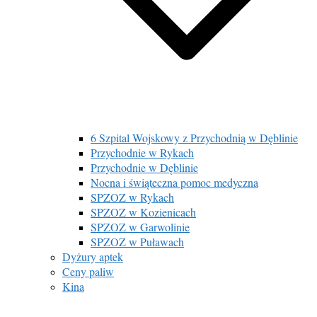
6 Szpital Wojskowy z Przychodnią w Dęblinie
Przychodnie w Rykach
Przychodnie w Dęblinie
Nocna i świąteczna pomoc medyczna
SPZOZ w Rykach
SPZOZ w Kozienicach
SPZOZ w Garwolinie
SPZOZ w Puławach
Dyżury aptek
Ceny paliw
Kina