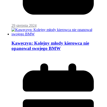
29 sierpnia 2024
Kawęczyn: Kolejny młody kierowca nie
opanował swojego BMW