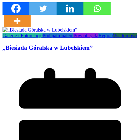
Galerie i Fotorelacje
Pod patronatem
Powiat rycki
Region
Wiadomości
„Biesiada Góralska w Lubelskiem”