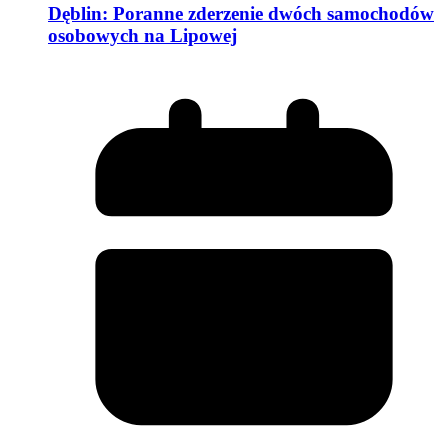
Dęblin: Poranne zderzenie dwóch samochodów
osobowych na Lipowej