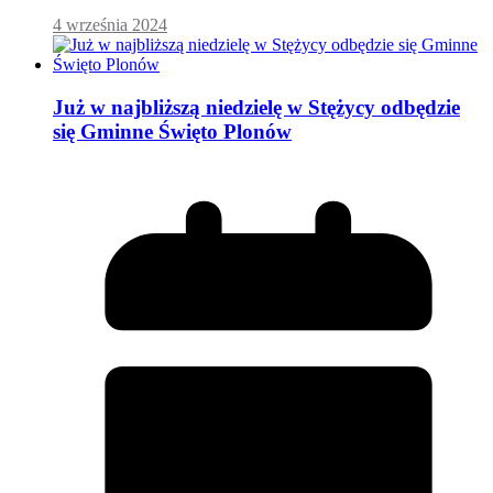
4 września 2024
Już w najbliższą niedzielę w Stężycy odbędzie
się Gminne Święto Plonów