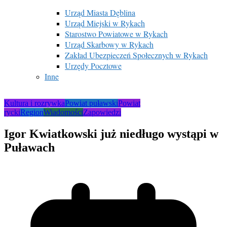
Urząd Miasta Dęblina
Urząd Miejski w Rykach
Starostwo Powiatowe w Rykach
Urząd Skarbowy w Rykach
Zakład Ubezpieczeń Społecznych w Rykach
Urzędy Pocztowe
Inne
Kultura i rozrywka
Powiat puławski
Powiat
rycki
Region
Wiadomości
Zapowiedzi
Igor Kwiatkowski już niedługo wystąpi w
Puławach