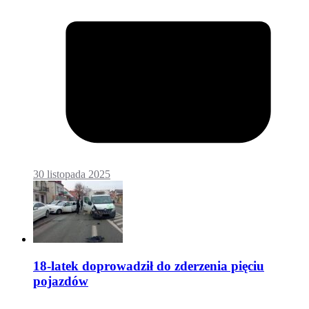
30 listopada 2025
18-latek doprowadził do zderzenia pięciu
pojazdów