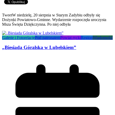
TweetW niedzielę, 20 sierpnia w Starym Zadybiu odbyły się
Dożynki Powiatowo-Gminne. Wydarzenie rozpoczęła uroczysta
Msza Święta Dziękczynna. Po niej odbyła
Galerie i Fotorelacje
Pod patronatem
Powiat rycki
Region
Wiadomości
„Biesiada Góralska w Lubelskiem”