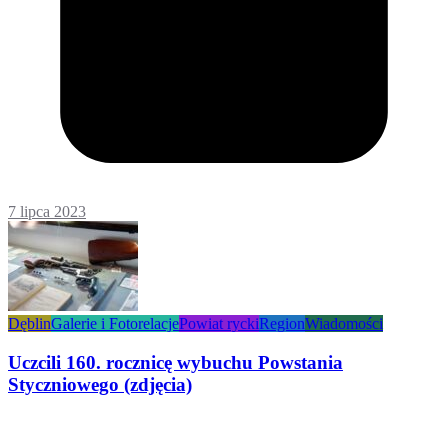
7 lipca 2023
Dęblin
Galerie i Fotorelacje
Powiat rycki
Region
Wiadomości
Uczcili 160. rocznicę wybuchu Powstania
Styczniowego (zdjęcia)