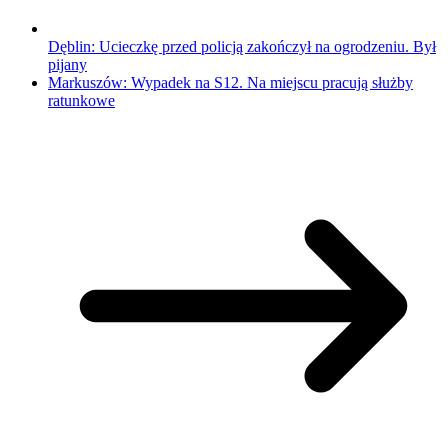
Dęblin: Ucieczkę przed policją zakończył na ogrodzeniu. Był
pijany
Markuszów: Wypadek na S12. Na miejscu pracują służby
ratunkowe