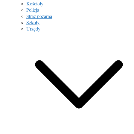
Kościoły
Policja
Straż pożarna
Szkoły
Urzędy