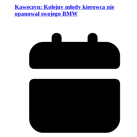
Kawęczyn: Kolejny młody kierowca nie
opanował swojego BMW