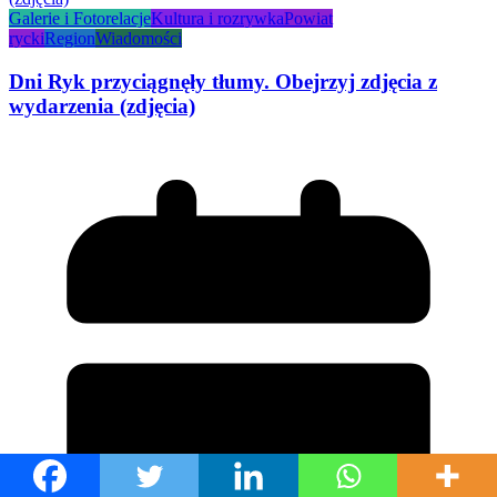
Galerie i Fotorelacje
Kultura i rozrywka
Powiat
rycki
Region
Wiadomości
Dni Ryk przyciągnęły tłumy. Obejrzyj zdjęcia z
wydarzenia (zdjęcia)