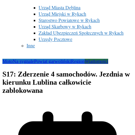
Urząd Miasta Dęblina
Urząd Miejski w Rykach
Starostwo Powiatowe w Rykach
Urząd Skarbowy w Rykach
Zakład Ubezpieczeń Społecznych w Rykach
Urzędy Pocztowe
Inne
Moto
Na sygnale
Powiat garwoliński
Region
Wiadomości
S17: Zderzenie 4 samochodów. Jezdnia w
kierunku Lublina całkowicie
zablokowana