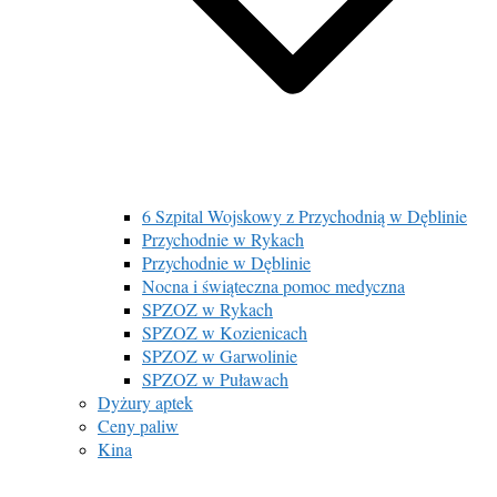
6 Szpital Wojskowy z Przychodnią w Dęblinie
Przychodnie w Rykach
Przychodnie w Dęblinie
Nocna i świąteczna pomoc medyczna
SPZOZ w Rykach
SPZOZ w Kozienicach
SPZOZ w Garwolinie
SPZOZ w Puławach
Dyżury aptek
Ceny paliw
Kina