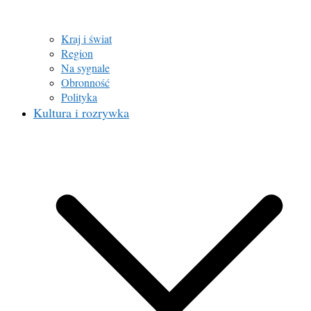
Kraj i świat
Region
Na sygnale
Obronność
Polityka
Kultura i rozrywka