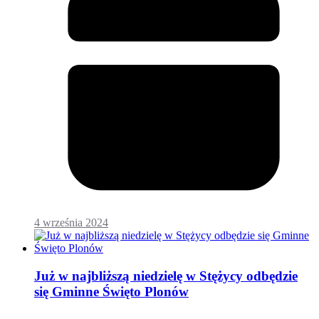
4 września 2024
Już w najbliższą niedzielę w Stężycy odbędzie
się Gminne Święto Plonów