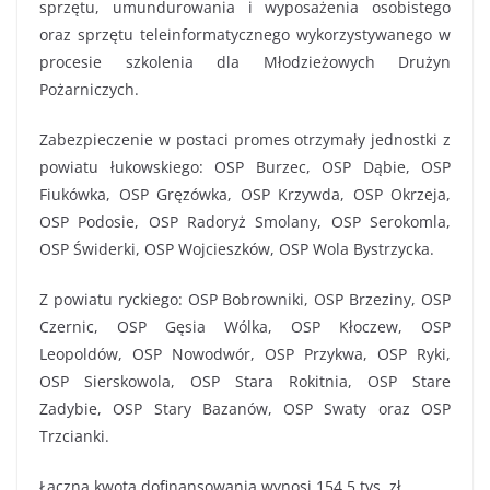
sprzętu, umundurowania i wyposażenia osobistego
oraz sprzętu teleinformatycznego wykorzystywanego w
procesie szkolenia dla Młodzieżowych Drużyn
Pożarniczych.
Zabezpieczenie w postaci promes otrzymały jednostki z
powiatu łukowskiego: OSP Burzec, OSP Dąbie, OSP
Fiukówka, OSP Gręzówka, OSP Krzywda, OSP Okrzeja,
OSP Podosie, OSP Radoryż Smolany, OSP Serokomla,
OSP Świderki, OSP Wojcieszków, OSP Wola Bystrzycka.
Z powiatu ryckiego: OSP Bobrowniki, OSP Brzeziny, OSP
Czernic, OSP Gęsia Wólka, OSP Kłoczew, OSP
Leopoldów, OSP Nowodwór, OSP Przykwa, OSP Ryki,
OSP Sierskowola, OSP Stara Rokitnia, OSP Stare
Zadybie, OSP Stary Bazanów, OSP Swaty oraz OSP
Trzcianki.
Łączna kwota dofinansowania wynosi 154,5 tys. zł.