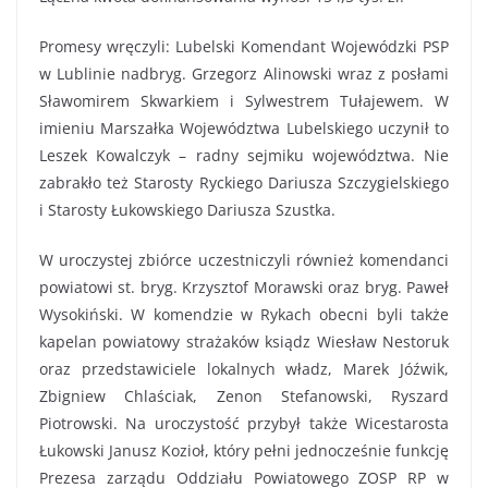
Promesy wręczyli: Lubelski Komendant Wojewódzki PSP
w Lublinie nadbryg. Grzegorz Alinowski wraz z posłami
Sławomirem Skwarkiem i Sylwestrem Tułajewem. W
imieniu Marszałka Województwa Lubelskiego uczynił to
Leszek Kowalczyk – radny sejmiku województwa. Nie
zabrakło też Starosty Ryckiego Dariusza Szczygielskiego
i Starosty Łukowskiego Dariusza Szustka.
W uroczystej zbiórce uczestniczyli również komendanci
powiatowi st. bryg. Krzysztof Morawski oraz bryg. Paweł
Wysokiński. W komendzie w Rykach obecni byli także
kapelan powiatowy strażaków ksiądz Wiesław Nestoruk
oraz przedstawiciele lokalnych władz, Marek Jóźwik,
Zbigniew Chlaściak, Zenon Stefanowski, Ryszard
Piotrowski. Na uroczystość przybył także Wicestarosta
Łukowski Janusz Kozioł, który pełni jednocześnie funkcję
Prezesa zarządu Oddziału Powiatowego ZOSP RP w