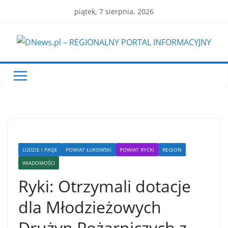
Skip
piątek, 7 sierpnia, 2026
to
content
LUDZIE I PASJE
POWIAT ŁUKOWSKI
POWIAT RYCKI
REGION
WIADOMOŚCI
Ryki: Otrzymali dotacje
dla Młodzieżowych
Drużyn Pożarniczych z