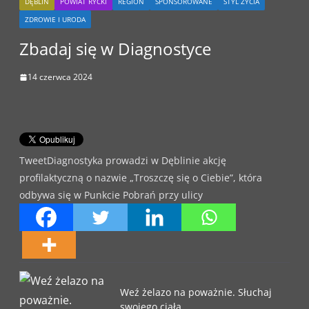
DĘBLIN
POWIAT RYCKI
REGION
SPONSOROWANE
STYL ŻYCIA
ZDROWIE I URODA
Zbadaj się w Diagnostyce
14 czerwca 2024
TweetDiagnostyka prowadzi w Dęblinie akcję
profilaktyczną o nazwie „Troszczę się o Ciebie”, która
odbywa się w Punkcie Pobrań przy ulicy
Weź żelazo na poważnie. Słuchaj
swojego ciała