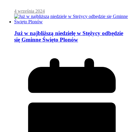
4 września 2024
Już w najbliższą niedzielę w Stężycy odbędzie
się Gminne Święto Plonów