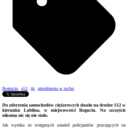
Bogucin
,
s12
,
tir
,
utrudnienia w ruchu
Do zderzenia samochodów ciężarowych doszło na drodze S12 w
kierunku Lublina, w miejscowości Bogucin. Na szczęście
nikomu nic się nie stało.
Jak wynika ze wstępnych ustaleń policjantów pracujących na