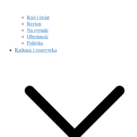
Kraj i świat
Region
Na sygnale
Obronność
Polityka
Kultura i rozrywka