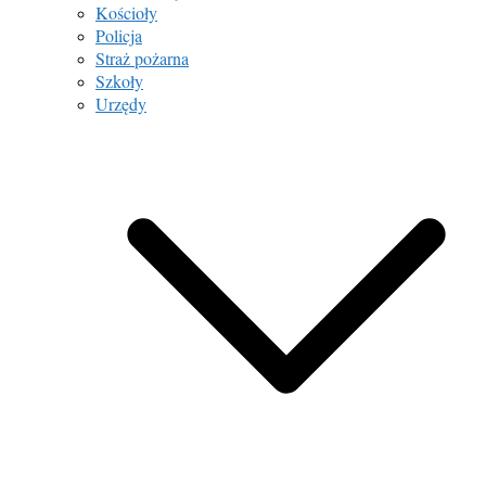
Kościoły
Policja
Straż pożarna
Szkoły
Urzędy