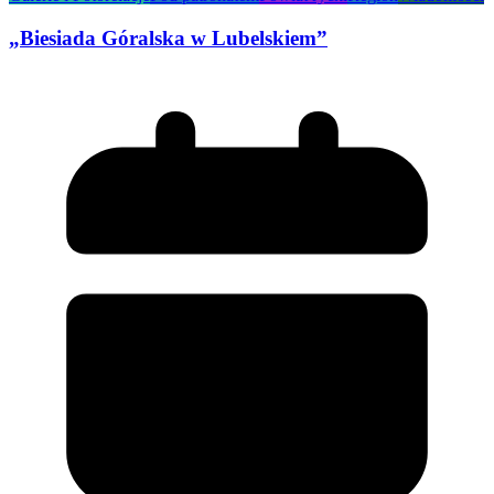
„Biesiada Góralska w Lubelskiem”