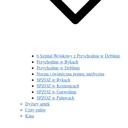
6 Szpital Wojskowy z Przychodnią w Dęblinie
Przychodnie w Rykach
Przychodnie w Dęblinie
Nocna i świąteczna pomoc medyczna
SPZOZ w Rykach
SPZOZ w Kozienicach
SPZOZ w Garwolinie
SPZOZ w Puławach
Dyżury aptek
Ceny paliw
Kina