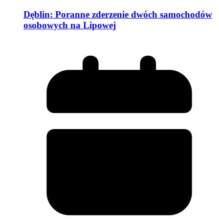
Dęblin: Poranne zderzenie dwóch samochodów
osobowych na Lipowej