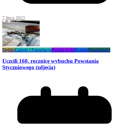
7 lipca 2023
Dęblin
Galerie i Fotorelacje
Powiat rycki
Region
Wiadomości
Uczcili 160. rocznicę wybuchu Powstania
Styczniowego (zdjęcia)