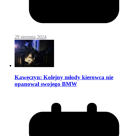
29 sierpnia 2024
Kawęczyn: Kolejny młody kierowca nie
opanował swojego BMW