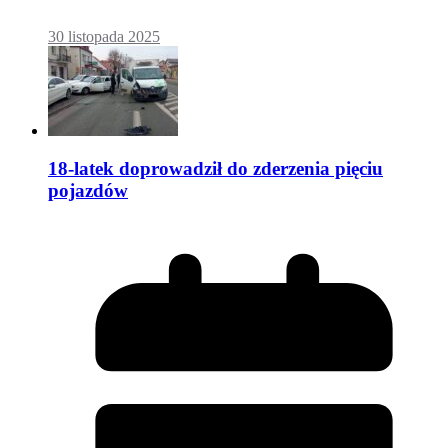
30 listopada 2025
18-latek doprowadził do zderzenia pięciu
pojazdów