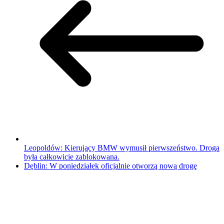
Leopoldów: Kierujący BMW wymusił pierwszeństwo. Droga
była całkowicie zablokowana.
Dęblin: W poniedziałek oficjalnie otworzą nową drogę