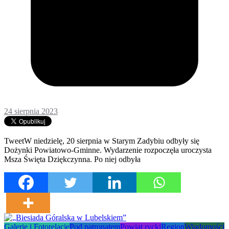
24 sierpnia 2023
TweetW niedzielę, 20 sierpnia w Starym Zadybiu odbyły się
Dożynki Powiatowo-Gminne. Wydarzenie rozpoczęła uroczysta
Msza Święta Dziękczynna. Po niej odbyła
Galerie i Fotorelacje
Pod patronatem
Powiat rycki
Region
Wiadomości