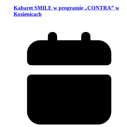
Kabaret SMILE w programie „CONTRA” w
Kozienicach