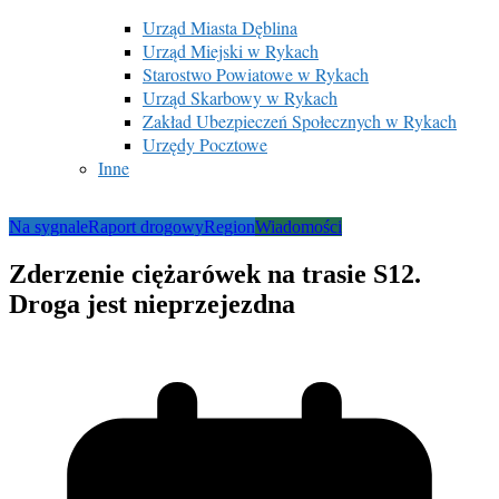
Urząd Miasta Dęblina
Urząd Miejski w Rykach
Starostwo Powiatowe w Rykach
Urząd Skarbowy w Rykach
Zakład Ubezpieczeń Społecznych w Rykach
Urzędy Pocztowe
Inne
Na sygnale
Raport drogowy
Region
Wiadomości
Zderzenie ciężarówek na trasie S12.
Droga jest nieprzejezdna