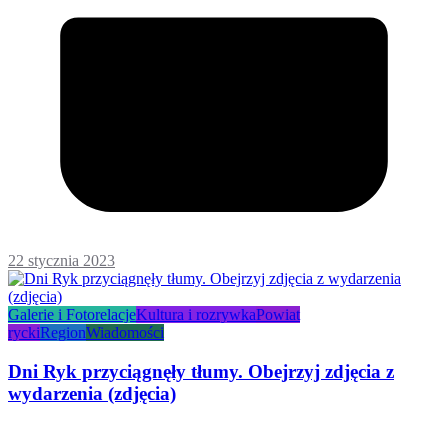
22 stycznia 2023
Galerie i Fotorelacje
Kultura i rozrywka
Powiat
rycki
Region
Wiadomości
Dni Ryk przyciągnęły tłumy. Obejrzyj zdjęcia z
wydarzenia (zdjęcia)