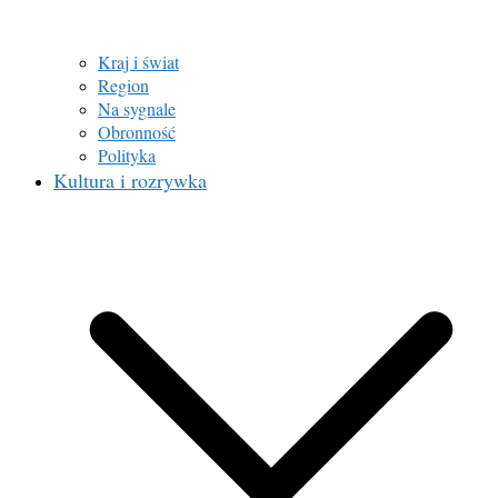
Kraj i świat
Region
Na sygnale
Obronność
Polityka
Kultura i rozrywka