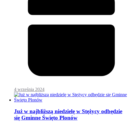
4 września 2024
Już w najbliższą niedzielę w Stężycy odbędzie
się Gminne Święto Plonów