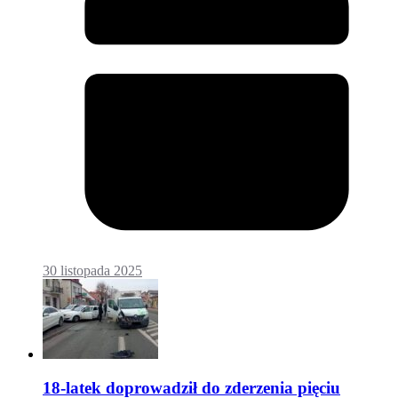
30 listopada 2025
18-latek doprowadził do zderzenia pięciu