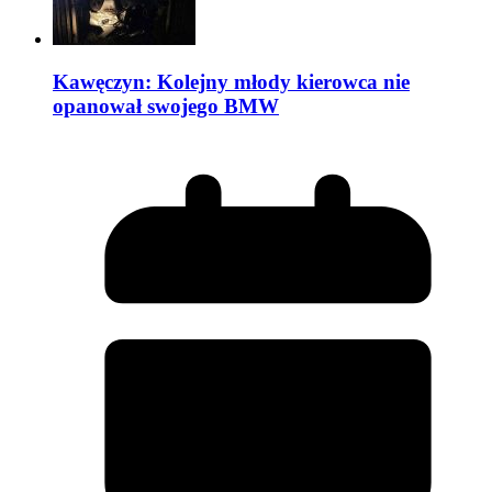
Kawęczyn: Kolejny młody kierowca nie
opanował swojego BMW