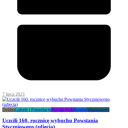
7 lipca 2023
Dęblin
Galerie i Fotorelacje
Powiat rycki
Region
Wiadomości
Uczcili 160. rocznicę wybuchu Powstania
Styczniowego (zdjęcia)