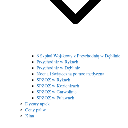
6 Szpital Wojskowy z Przychodnią w Dęblinie
Przychodnie w Rykach
Przychodnie w Dęblinie
Nocna i świąteczna pomoc medyczna
SPZOZ w Rykach
SPZOZ w Kozienicach
SPZOZ w Garwolinie
SPZOZ w Puławach
Dyżury aptek
Ceny paliw
Kina