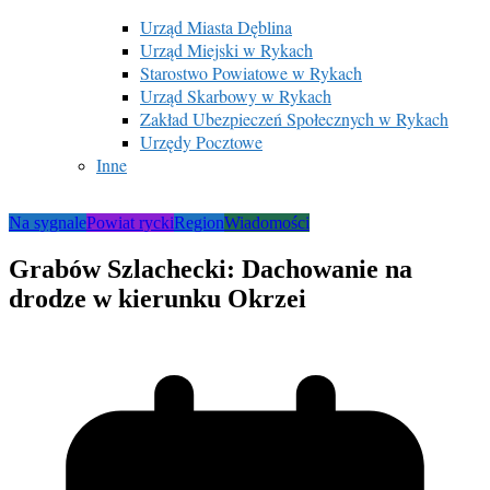
Urząd Miasta Dęblina
Urząd Miejski w Rykach
Starostwo Powiatowe w Rykach
Urząd Skarbowy w Rykach
Zakład Ubezpieczeń Społecznych w Rykach
Urzędy Pocztowe
Inne
Na sygnale
Powiat rycki
Region
Wiadomości
Grabów Szlachecki: Dachowanie na
drodze w kierunku Okrzei