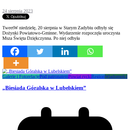
24 sierpnia 2023
TweetW niedzielę, 20 sierpnia w Starym Zadybiu odbyły się
Dożynki Powiatowo-Gminne. Wydarzenie rozpoczęła uroczysta
Msza Święta Dziękczynna. Po niej odbyła
Galerie i Fotorelacje
Pod patronatem
Powiat rycki
Region
Wiadomości
„Biesiada Góralska w Lubelskiem”