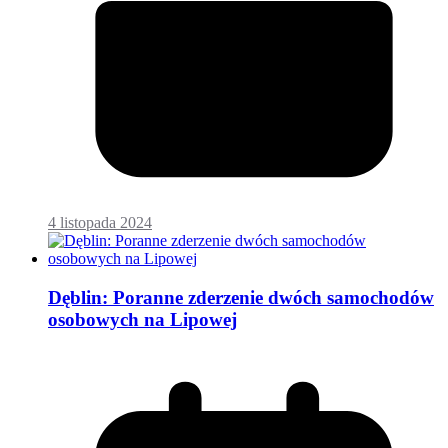
4 listopada 2024
Dęblin: Poranne zderzenie dwóch samochodów
osobowych na Lipowej