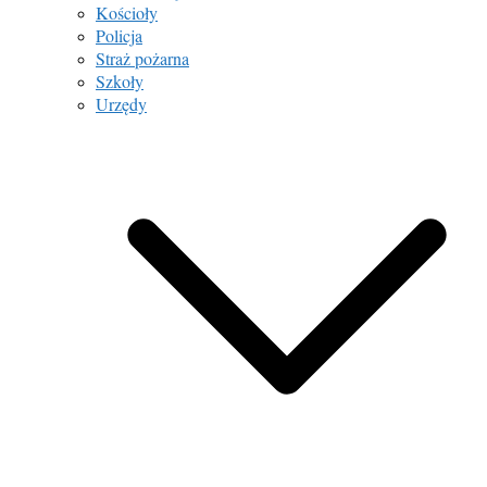
Kościoły
Policja
Straż pożarna
Szkoły
Urzędy