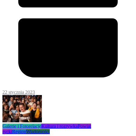
22 stycznia 2023
Galerie i Fotorelacje
Kultura i rozrywka
Powiat
rycki
Region
Wiadomości