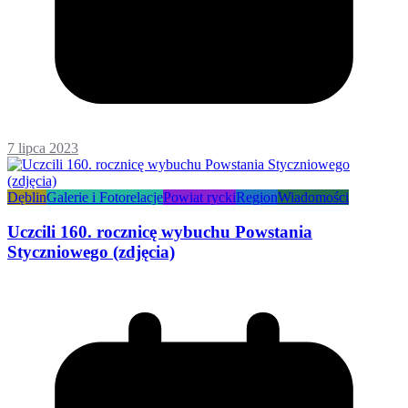
7 lipca 2023
Dęblin
Galerie i Fotorelacje
Powiat rycki
Region
Wiadomości
Uczcili 160. rocznicę wybuchu Powstania
Styczniowego (zdjęcia)