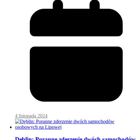
4 listopada 2024
Dęblin: Poranne zderzenie dwóch samochodów