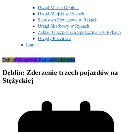
Urząd Miasta Dęblina
Urząd Miejski w Rykach
Starostwo Powiatowe w Rykach
Urząd Skarbowy w Rykach
Zakład Ubezpieczeń Społecznych w Rykach
Urzędy Pocztowe
Inne
Dęblin
Powiat rycki
Region
Wiadomości
Dęblin: Zderzenie trzech pojazdów na
Stężyckiej