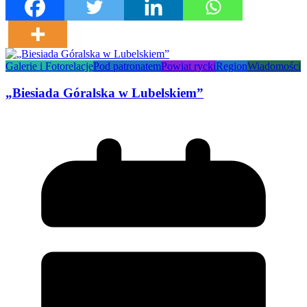
Galerie i Fotorelacje
Pod patronatem
Powiat rycki
Region
Wiadomości
„Biesiada Góralska w Lubelskiem”