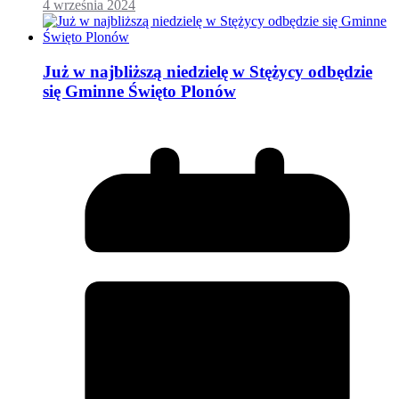
4 września 2024
Już w najbliższą niedzielę w Stężycy odbędzie
się Gminne Święto Plonów