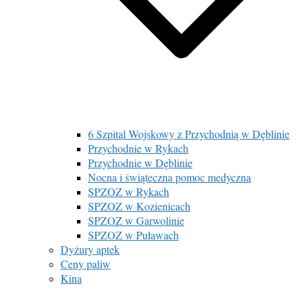
6 Szpital Wojskowy z Przychodnią w Dęblinie
Przychodnie w Rykach
Przychodnie w Dęblinie
Nocna i świąteczna pomoc medyczna
SPZOZ w Rykach
SPZOZ w Kozienicach
SPZOZ w Garwolinie
SPZOZ w Puławach
Dyżury aptek
Ceny paliw
Kina