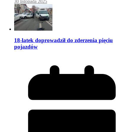
30 listopada 2025
18-latek doprowadził do zderzenia pięciu
pojazdów