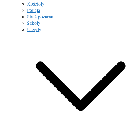
Kościoły
Policja
Straż pożarna
Szkoły
Urzędy