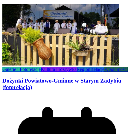
Galerie i Fotorelacje
Kultura i rozrywka
Region
Relacje
Wiadomości
Dożynki Powiatowo-Gminne w Starym Zadybiu
(fotorelacja)