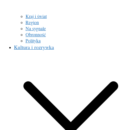
Kraj i świat
Region
Na sygnale
Obronność
Polityka
Kultura i rozrywka