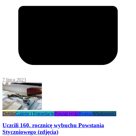
7 lipca 2023
Dęblin
Galerie i Fotorelacje
Powiat rycki
Region
Wiadomości
Uczcili 160. rocznicę wybuchu Powstania
Styczniowego (zdjęcia)