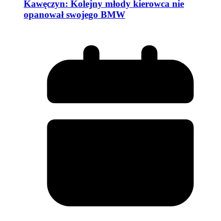
Kawęczyn: Kolejny młody kierowca nie
opanował swojego BMW