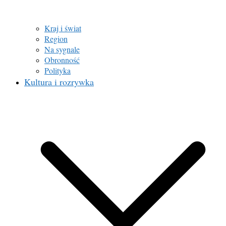
Kraj i świat
Region
Na sygnale
Obronność
Polityka
Kultura i rozrywka