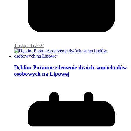
4 listopada 2024
Dęblin: Poranne zderzenie dwóch samochodów
osobowych na Lipowej