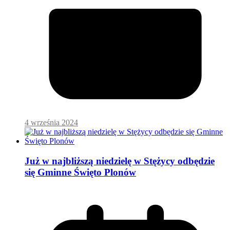
4 września 2024
Już w najbliższą niedzielę w Stężycy odbędzie
się Gminne Święto Plonów