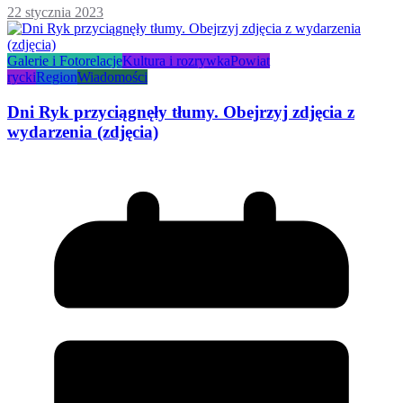
22 stycznia 2023
Galerie i Fotorelacje
Kultura i rozrywka
Powiat
rycki
Region
Wiadomości
Dni Ryk przyciągnęły tłumy. Obejrzyj zdjęcia z
wydarzenia (zdjęcia)