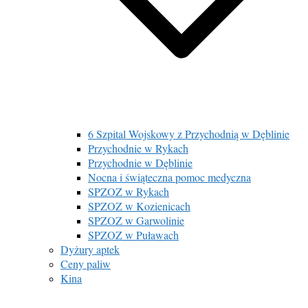
6 Szpital Wojskowy z Przychodnią w Dęblinie
Przychodnie w Rykach
Przychodnie w Dęblinie
Nocna i świąteczna pomoc medyczna
SPZOZ w Rykach
SPZOZ w Kozienicach
SPZOZ w Garwolinie
SPZOZ w Puławach
Dyżury aptek
Ceny paliw
Kina