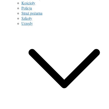
Kościoły
Policja
Straż pożarna
Szkoły
Urzędy