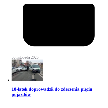
30 listopada 2025
18-latek doprowadził do zderzenia pięciu
pojazdów