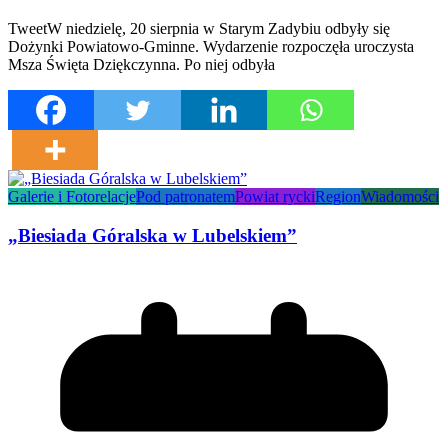
TweetW niedzielę, 20 sierpnia w Starym Zadybiu odbyły się
Dożynki Powiatowo-Gminne. Wydarzenie rozpoczęła uroczysta
Msza Święta Dziękczynna. Po niej odbyła
Galerie i Fotorelacje
Pod patronatem
Powiat rycki
Region
Wiadomości
„Biesiada Góralska w Lubelskiem”