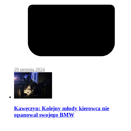
29 sierpnia 2024
Kawęczyn: Kolejny młody kierowca nie
opanował swojego BMW