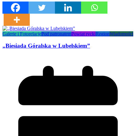
Galerie i Fotorelacje
Pod patronatem
Powiat rycki
Region
Wiadomości
„Biesiada Góralska w Lubelskiem”