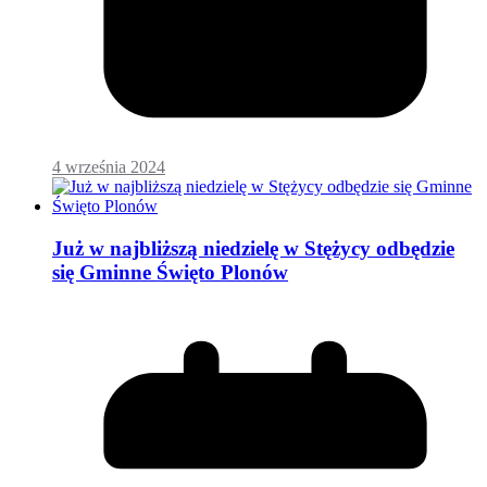
4 września 2024
Już w najbliższą niedzielę w Stężycy odbędzie
się Gminne Święto Plonów