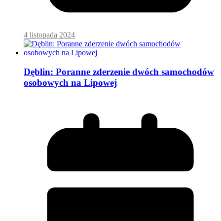
4 listopada 2024
Dęblin: Poranne zderzenie dwóch samochodów
osobowych na Lipowej