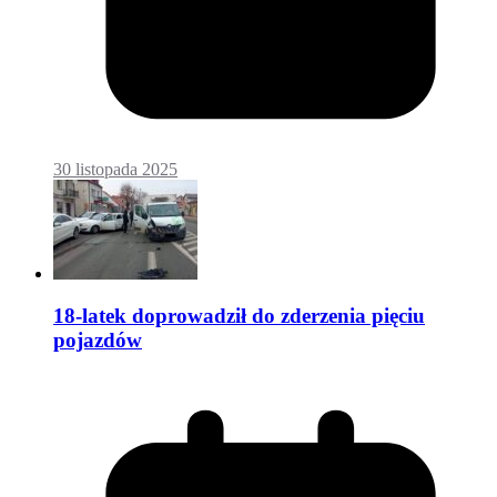
30 listopada 2025
18-latek doprowadził do zderzenia pięciu
pojazdów