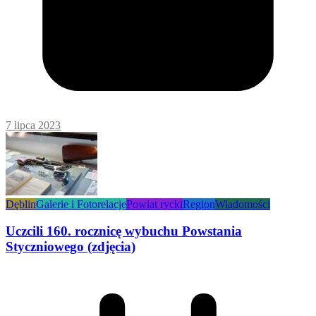
7 lipca 2023
Dęblin
Galerie i Fotorelacje
Powiat rycki
Region
Wiadomości
Uczcili 160. rocznicę wybuchu Powstania
Styczniowego (zdjęcia)