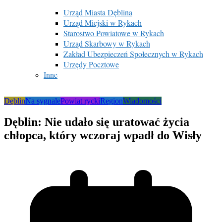
Urząd Miasta Dęblina
Urząd Miejski w Rykach
Starostwo Powiatowe w Rykach
Urząd Skarbowy w Rykach
Zakład Ubezpieczeń Społecznych w Rykach
Urzędy Pocztowe
Inne
Dęblin
Na sygnale
Powiat rycki
Region
Wiadomości
Dęblin: Nie udało się uratować życia
chłopca, który wczoraj wpadł do Wisły