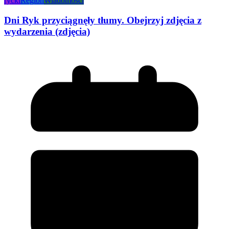
rycki
Region
Wiadomości
Dni Ryk przyciągnęły tłumy. Obejrzyj zdjęcia z
wydarzenia (zdjęcia)