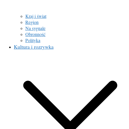
Kraj i świat
Region
Na sygnale
Obronność
Polityka
Kultura i rozrywka