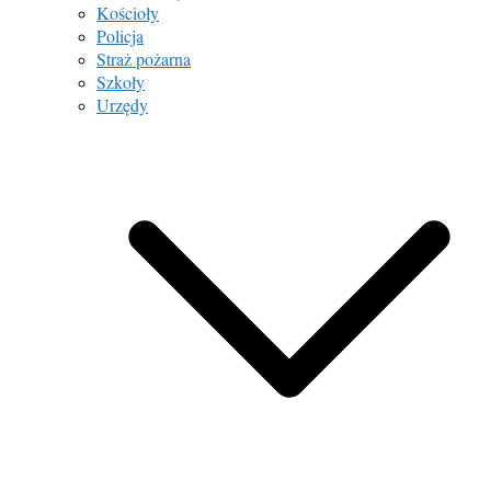
Kościoły
Policja
Straż pożarna
Szkoły
Urzędy