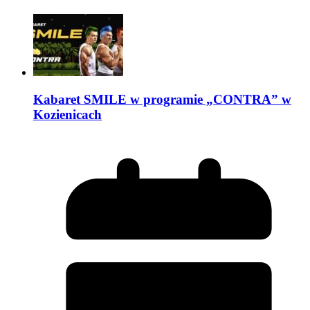
Kabaret SMILE w programie „CONTRA” w
Kozienicach