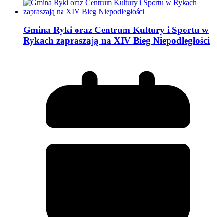
Gmina Ryki oraz Centrum Kultury i Sportu w
Rykach zapraszają na XIV Bieg Niepodległości