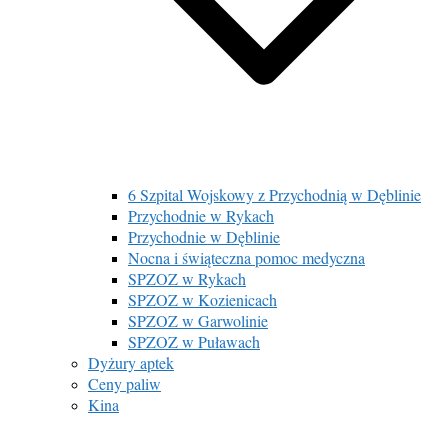
6 Szpital Wojskowy z Przychodnią w Dęblinie
Przychodnie w Rykach
Przychodnie w Dęblinie
Nocna i świąteczna pomoc medyczna
SPZOZ w Rykach
SPZOZ w Kozienicach
SPZOZ w Garwolinie
SPZOZ w Puławach
Dyżury aptek
Ceny paliw
Kina