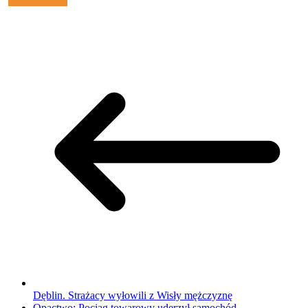
Dęblin. Strażacy wyłowili z Wisły mężczyznę
Opactwo: Pociąg towarowy uderzył samochód