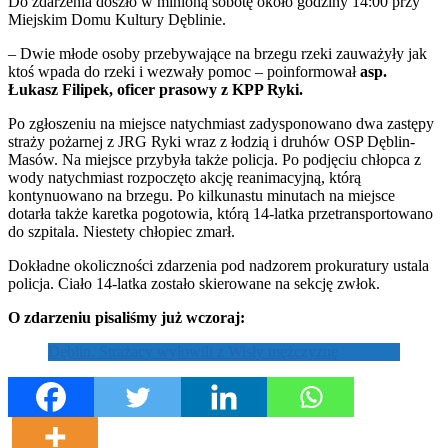
Do zdarzenia doszło w minioną sobotę około godziny 14:00 przy
Miejskim Domu Kultury Dęblinie.
– Dwie młode osoby przebywające na brzegu rzeki zauważyły jak
ktoś wpada do rzeki i wezwały pomoc – poinformował
asp.
Łukasz Filipek, oficer prasowy z KPP Ryki.
Po zgłoszeniu na miejsce natychmiast zadysponowano dwa zastępy
straży pożarnej z JRG Ryki wraz z łodzią i druhów OSP Dęblin-
Masów. Na miejsce przybyła także policja. Po podjęciu chłopca z
wody natychmiast rozpoczęto akcję reanimacyjną, którą
kontynuowano na brzegu. Po kilkunastu minutach na miejsce
dotarła także karetka pogotowia, którą 14-latka przetransportowano
do szpitala. Niestety chłopiec zmarł.
Dokładne okoliczności zdarzenia pod nadzorem prokuratury ustala
policja. Ciało 14-latka zostało skierowane na sekcję zwłok.
O zdarzeniu pisaliśmy już wczoraj:
Dęblin. Strażacy wyłowili z Wisły mężczyznę