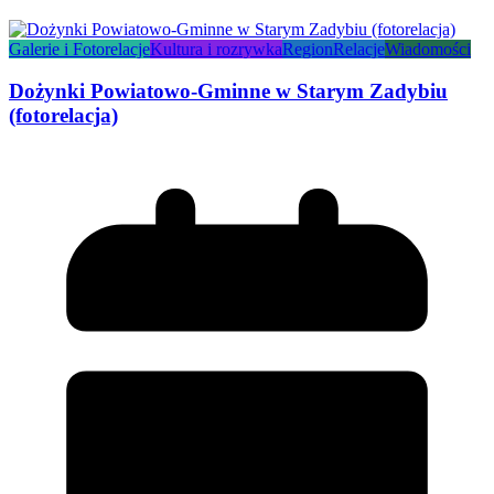
Galerie i Fotorelacje
Kultura i rozrywka
Region
Relacje
Wiadomości
Dożynki Powiatowo-Gminne w Starym Zadybiu
(fotorelacja)