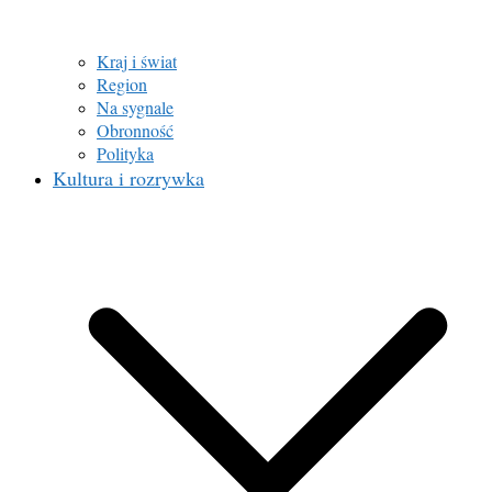
Kraj i świat
Region
Na sygnale
Obronność
Polityka
Kultura i rozrywka