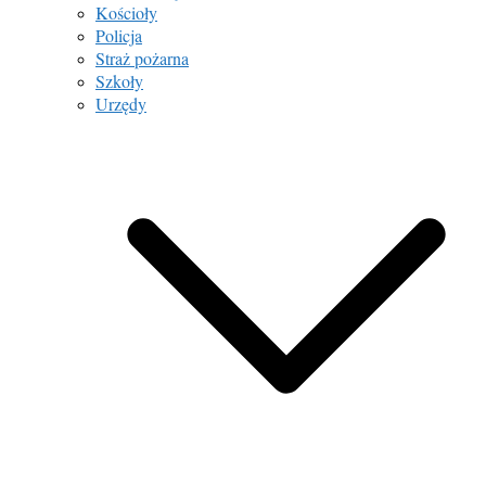
Kościoły
Policja
Straż pożarna
Szkoły
Urzędy