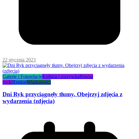
22 stycznia 2023
Galerie i Fotorelacje
Kultura i rozrywka
Powiat
rycki
Region
Wiadomości
Dni Ryk przyciągnęły tłumy. Obejrzyj zdjęcia z
wydarzenia (zdjęcia)