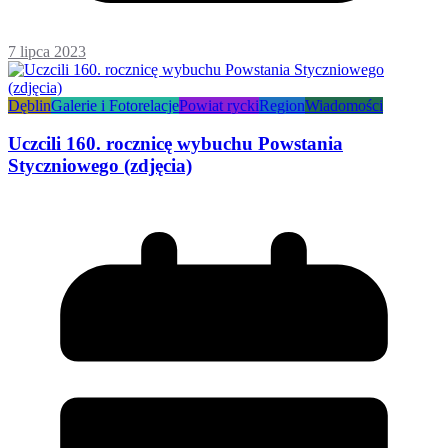
7 lipca 2023
Dęblin
Galerie i Fotorelacje
Powiat rycki
Region
Wiadomości
Uczcili 160. rocznicę wybuchu Powstania
Styczniowego (zdjęcia)