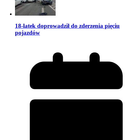
18-latek doprowadził do zderzenia pięciu
pojazdów