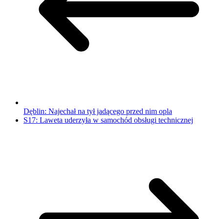
Dęblin: Najechał na tył jadącego przed nim opla
S17: Laweta uderzyła w samochód obsługi technicznej