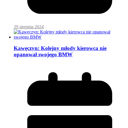
29 sierpnia 2024
Kawęczyn: Kolejny młody kierowca nie
opanował swojego BMW