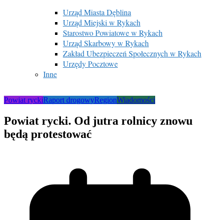
Urząd Miasta Dęblina
Urząd Miejski w Rykach
Starostwo Powiatowe w Rykach
Urząd Skarbowy w Rykach
Zakład Ubezpieczeń Społecznych w Rykach
Urzędy Pocztowe
Inne
Powiat rycki
Raport drogowy
Region
Wiadomości
Powiat rycki. Od jutra rolnicy znowu
będą protestować