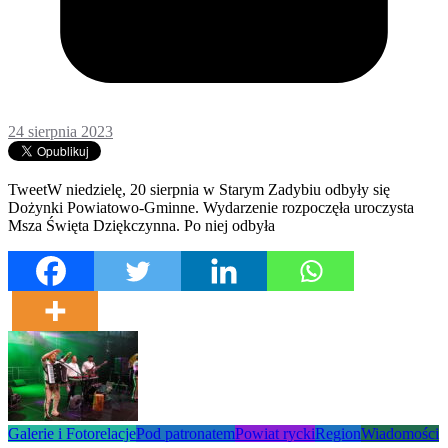
24 sierpnia 2023
TweetW niedzielę, 20 sierpnia w Starym Zadybiu odbyły się
Dożynki Powiatowo-Gminne. Wydarzenie rozpoczęła uroczysta
Msza Święta Dziękczynna. Po niej odbyła
Galerie i Fotorelacje
Pod patronatem
Powiat rycki
Region
Wiadomości