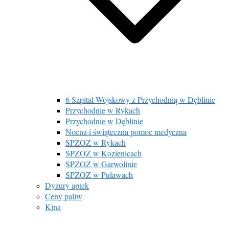
6 Szpital Wojskowy z Przychodnią w Dęblinie
Przychodnie w Rykach
Przychodnie w Dęblinie
Nocna i świąteczna pomoc medyczna
SPZOZ w Rykach
SPZOZ w Kozienicach
SPZOZ w Garwolinie
SPZOZ w Puławach
Dyżury aptek
Ceny paliw
Kina