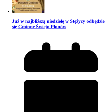
Już w najbliższą niedzielę w Stężycy odbędzie
się Gminne Święto Plonów