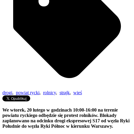
drogi
,
powiat rycki
,
rolnicy
,
strajk
,
wieś
We wtorek, 20 lutego w godzinach 10:00-16:00 na terenie
powiatu ryckiego odbędzie się protest rolników. Blokady
zaplanowano na odcinku drogi ekspresowej S17 od węzła Ryki
Południe do węzła Ryki Północ w kierunku Warszawy.