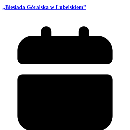
„Biesiada Góralska w Lubelskiem”