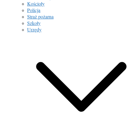
Kościoły
Policja
Straż pożarna
Szkoły
Urzędy