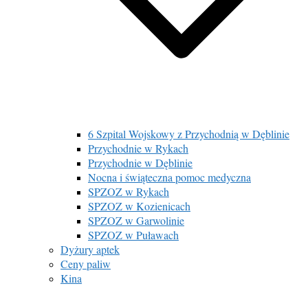
6 Szpital Wojskowy z Przychodnią w Dęblinie
Przychodnie w Rykach
Przychodnie w Dęblinie
Nocna i świąteczna pomoc medyczna
SPZOZ w Rykach
SPZOZ w Kozienicach
SPZOZ w Garwolinie
SPZOZ w Puławach
Dyżury aptek
Ceny paliw
Kina