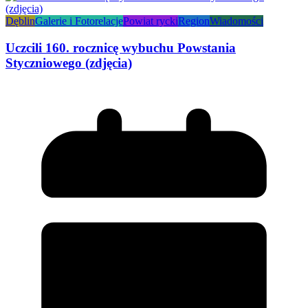
Dęblin
Galerie i Fotorelacje
Powiat rycki
Region
Wiadomości
Uczcili 160. rocznicę wybuchu Powstania
Styczniowego (zdjęcia)