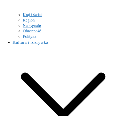
Kraj i świat
Region
Na sygnale
Obronność
Polityka
Kultura i rozrywka