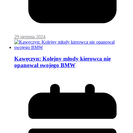
29 sierpnia 2024
Kawęczyn: Kolejny młody kierowca nie
opanował swojego BMW