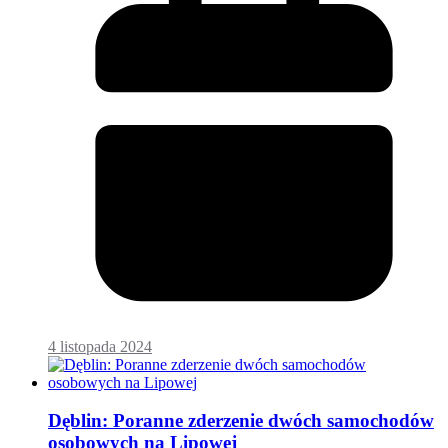
4 listopada 2024
Dęblin: Poranne zderzenie dwóch samochodów
osobowych na Lipowej