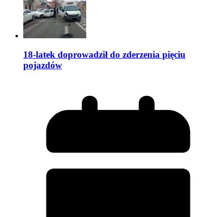
18-latek doprowadził do zderzenia pięciu
pojazdów