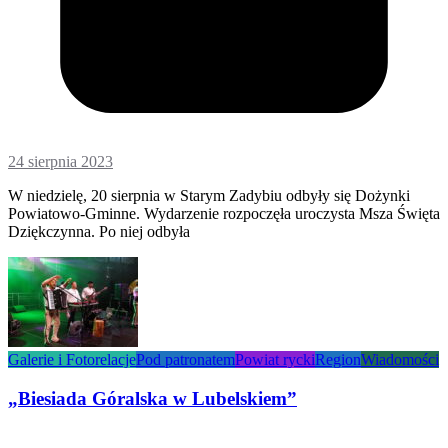
24 sierpnia 2023
W niedzielę, 20 sierpnia w Starym Zadybiu odbyły się Dożynki
Powiatowo-Gminne. Wydarzenie rozpoczęła uroczysta Msza Święta
Dziękczynna. Po niej odbyła
Galerie i Fotorelacje
Pod patronatem
Powiat rycki
Region
Wiadomości
„Biesiada Góralska w Lubelskiem”