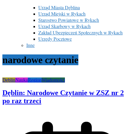
Urząd Miasta Dęblina
Urząd Miejski w Rykach
Starostwo Powiatowe w Rykach
Urząd Skarbowy w Rykach
Zakład Ubezpieczeń Społecznych w Rykach
Urzędy Pocztowe
Inne
narodowe czytanie
Dęblin
Nauka
Region
Wiadomości
Dęblin: Narodowe Czytanie w ZSZ nr 2
po raz trzeci