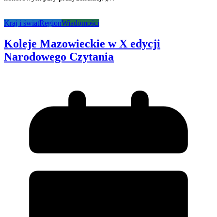
Kraj i świat
Region
Wiadomości
Koleje Mazowieckie w X edycji
Narodowego Czytania