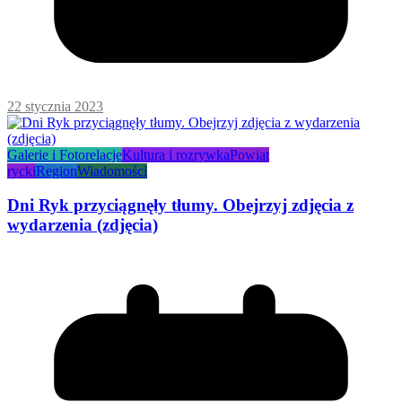
22 stycznia 2023
Galerie i Fotorelacje
Kultura i rozrywka
Powiat
rycki
Region
Wiadomości
Dni Ryk przyciągnęły tłumy. Obejrzyj zdjęcia z
wydarzenia (zdjęcia)