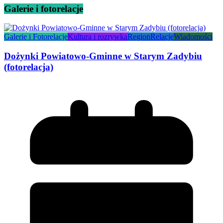
Galerie i fotorelacje
Galerie i Fotorelacje
Kultura i rozrywka
Region
Relacje
Wiadomości
Dożynki Powiatowo-Gminne w Starym Zadybiu
(fotorelacja)