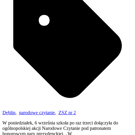
Dęblin
,
narodowe czytanie
,
ZSZ nr 2
W poniedziałek, 6 września szkoła po raz trzeci dołączyła do
ogólnopolskiej akcji Narodowe Czytanie pod patronatem
honorowym pary prezydenckiej. „W