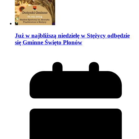
Już w najbliższą niedzielę w Stężycy odbędzie
się Gminne Święto Plonów