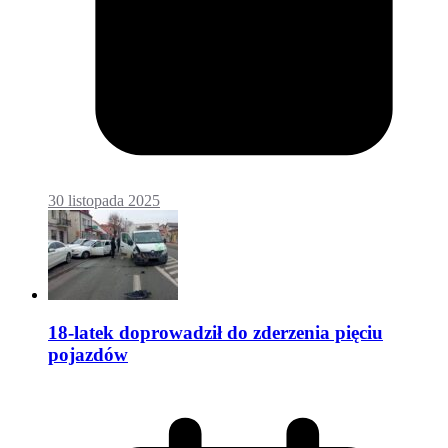
30 listopada 2025
18-latek doprowadził do zderzenia pięciu
pojazdów