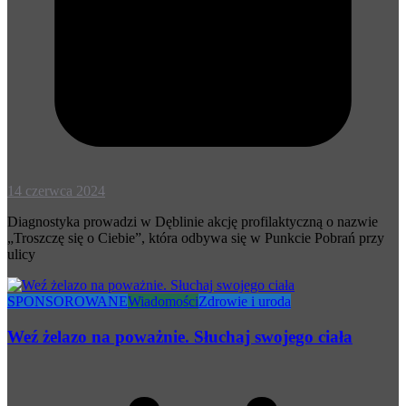
14 czerwca 2024
Diagnostyka prowadzi w Dęblinie akcję profilaktyczną o nazwie
„Troszczę się o Ciebie”, która odbywa się w Punkcie Pobrań przy
ulicy
SPONSOROWANE
Wiadomości
Zdrowie i uroda
Weź żelazo na poważnie. Słuchaj swojego ciała