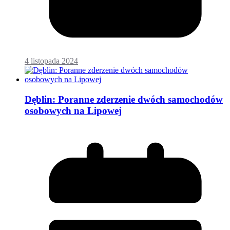
4 listopada 2024
Dęblin: Poranne zderzenie dwóch samochodów
osobowych na Lipowej