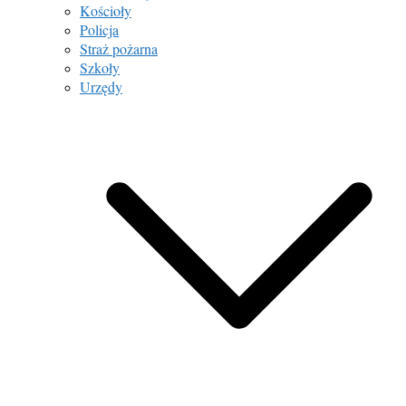
Kościoły
Policja
Straż pożarna
Szkoły
Urzędy