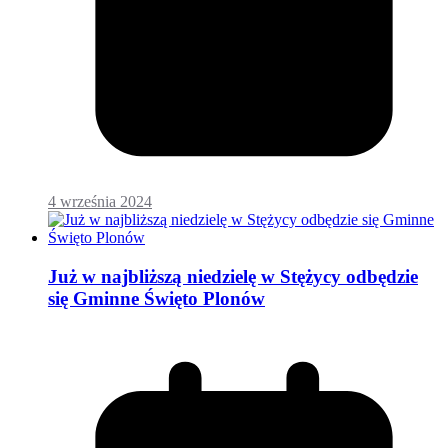
4 września 2024
Już w najbliższą niedzielę w Stężycy odbędzie
się Gminne Święto Plonów