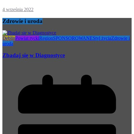
4 września 2022
Zdrowie i uroda
Dęblin
Powiat rycki
Region
SPONSOROWANE
Styl życia
Zdrowie i
uroda
Zbadaj się w Diagnostyce