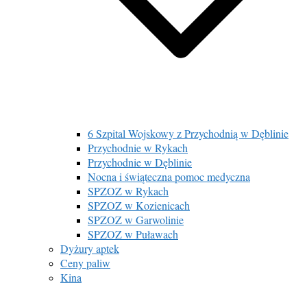
6 Szpital Wojskowy z Przychodnią w Dęblinie
Przychodnie w Rykach
Przychodnie w Dęblinie
Nocna i świąteczna pomoc medyczna
SPZOZ w Rykach
SPZOZ w Kozienicach
SPZOZ w Garwolinie
SPZOZ w Puławach
Dyżury aptek
Ceny paliw
Kina