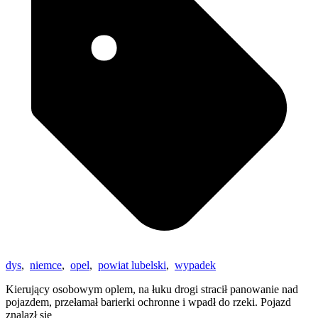
dys
,
niemce
,
opel
,
powiat lubelski
,
wypadek
Kierujący osobowym oplem, na łuku drogi stracił panowanie nad
pojazdem, przełamał barierki ochronne i wpadł do rzeki. Pojazd
znalazł się