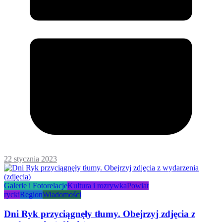
22 stycznia 2023
Galerie i Fotorelacje
Kultura i rozrywka
Powiat
rycki
Region
Wiadomości
Dni Ryk przyciągnęły tłumy. Obejrzyj zdjęcia z