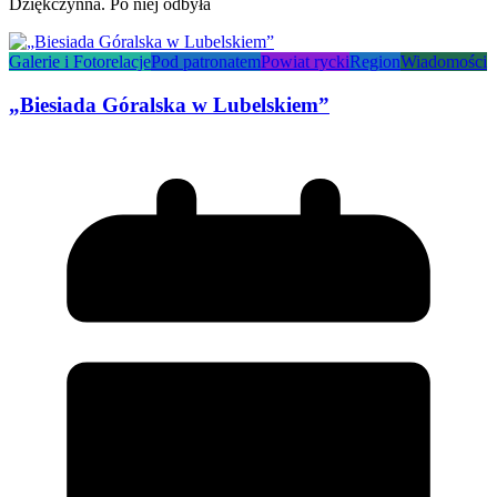
Dziękczynna. Po niej odbyła
Galerie i Fotorelacje
Pod patronatem
Powiat rycki
Region
Wiadomości
„Biesiada Góralska w Lubelskiem”