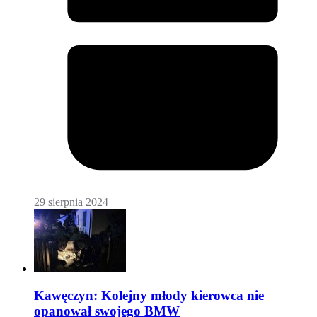
29 sierpnia 2024
Kawęczyn: Kolejny młody kierowca nie
opanował swojego BMW