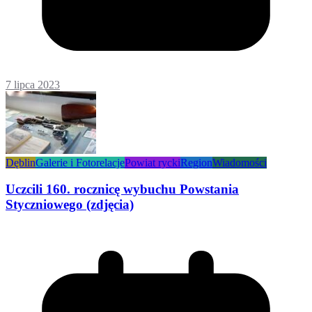
7 lipca 2023
Dęblin
Galerie i Fotorelacje
Powiat rycki
Region
Wiadomości
Uczcili 160. rocznicę wybuchu Powstania
Styczniowego (zdjęcia)