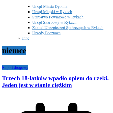
Urząd Miasta Dęblina
Urząd Miejski w Rykach
Starostwo Powiatowe w Rykach
Urząd Skarbowy w Rykach
Zakład Ubezpieczeń Społecznych w Rykach
Urzędy Pocztowe
Inne
niemce
Raport drogowy
Trzech 18-latków wpadło oplem do rzeki.
Jeden jest w stanie ciężkim