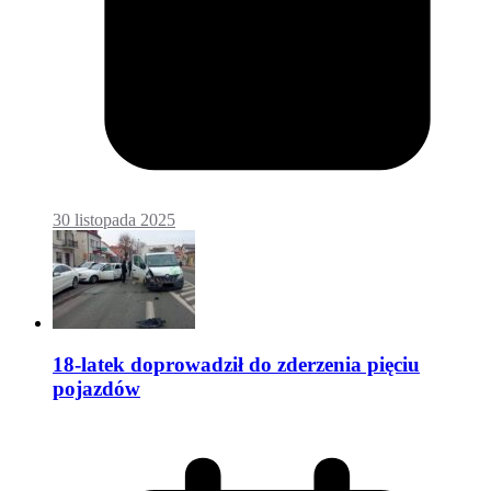
30 listopada 2025
18-latek doprowadził do zderzenia pięciu
pojazdów