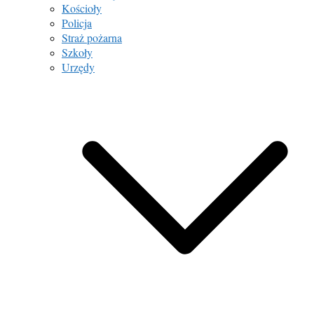
Kościoły
Policja
Straż pożarna
Szkoły
Urzędy