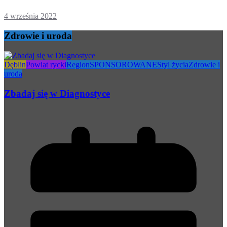
4 września 2022
Zdrowie i uroda
Dęblin
Powiat rycki
Region
SPONSOROWANE
Styl życia
Zdrowie i
uroda
Zbadaj się w Diagnostyce