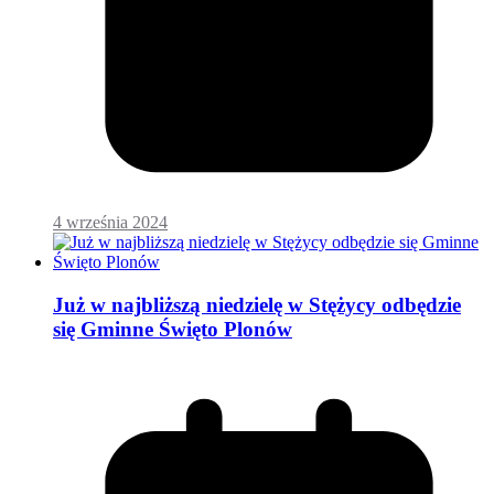
4 września 2024
Już w najbliższą niedzielę w Stężycy odbędzie
się Gminne Święto Plonów