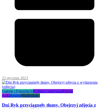
22 stycznia 2023
Galerie i Fotorelacje
Kultura i rozrywka
Powiat
rycki
Region
Wiadomości
Dni Ryk przyciągnęły tłumy. Obejrzyj zdjęcia z