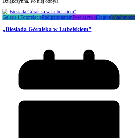
Dziękczynna. Po niej odbyła
Galerie i Fotorelacje
Pod patronatem
Powiat rycki
Region
Wiadomości
„Biesiada Góralska w Lubelskiem”