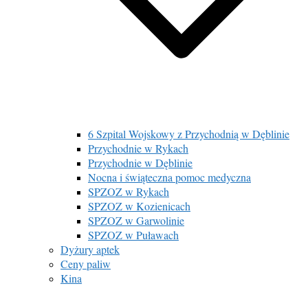
6 Szpital Wojskowy z Przychodnią w Dęblinie
Przychodnie w Rykach
Przychodnie w Dęblinie
Nocna i świąteczna pomoc medyczna
SPZOZ w Rykach
SPZOZ w Kozienicach
SPZOZ w Garwolinie
SPZOZ w Puławach
Dyżury aptek
Ceny paliw
Kina