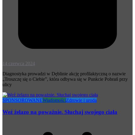
14 czerwca 2024
Diagnostyka prowadzi w Dęblinie akcję profilaktyczną o nazwie
„Troszczę się o Ciebie”, która odbywa się w Punkcie Pobrań przy
ulicy
SPONSOROWANE
Wiadomości
Zdrowie i uroda
Weź żelazo na poważnie. Słuchaj swojego ciała