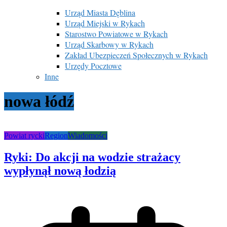
Urząd Miasta Dęblina
Urząd Miejski w Rykach
Starostwo Powiatowe w Rykach
Urząd Skarbowy w Rykach
Zakład Ubezpieczeń Społecznych w Rykach
Urzędy Pocztowe
Inne
nowa łódź
Powiat rycki
Region
Wiadomości
Ryki: Do akcji na wodzie strażacy
wypłynął nową łodzią