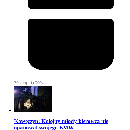
29 sierpnia 2024
Kawęczyn: Kolejny młody kierowca nie
opanował swojego BMW