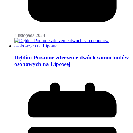
4 listopada 2024
Dęblin: Poranne zderzenie dwóch samochodów
osobowych na Lipowej