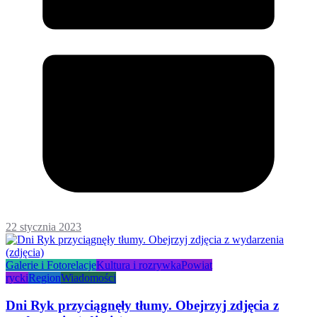
22 stycznia 2023
Galerie i Fotorelacje
Kultura i rozrywka
Powiat
rycki
Region
Wiadomości
Dni Ryk przyciągnęły tłumy. Obejrzyj zdjęcia z