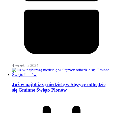
4 września 2024
Już w najbliższą niedzielę w Stężycy odbędzie
się Gminne Święto Plonów