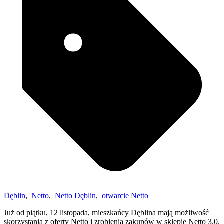
Dęblin
,
Netto
,
Netto Dęblin
,
otwarcie Netto
Już od piątku, 12 listopada, mieszkańcy Dęblina mają możliwość
skorzystania z oferty Netto i zrobienia zakupów w sklepie Netto 3.0.