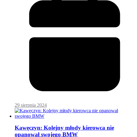
29 sierpnia 2024
Kawęczyn: Kolejny młody kierowca nie
opanował swojego BMW