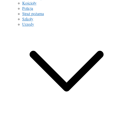
Kościoły
Policja
Straż pożarna
Szkoły
Urzędy