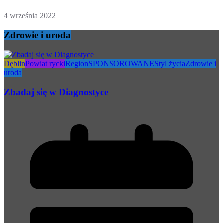
4 września 2022
Zdrowie i uroda
Dęblin
Powiat rycki
Region
SPONSOROWANE
Styl życia
Zdrowie i
uroda
Zbadaj się w Diagnostyce