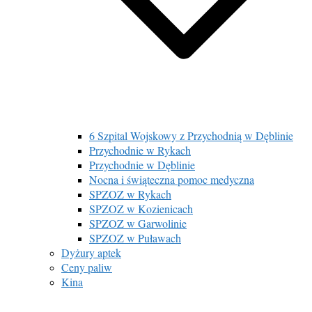
6 Szpital Wojskowy z Przychodnią w Dęblinie
Przychodnie w Rykach
Przychodnie w Dęblinie
Nocna i świąteczna pomoc medyczna
SPZOZ w Rykach
SPZOZ w Kozienicach
SPZOZ w Garwolinie
SPZOZ w Puławach
Dyżury aptek
Ceny paliw
Kina