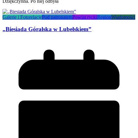
Dziękczynna. Po niej odbyła
Galerie i Fotorelacje
Pod patronatem
Powiat rycki
Region
Wiadomości
„Biesiada Góralska w Lubelskiem”