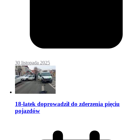
30 listopada 2025
18-latek doprowadził do zderzenia pięciu
pojazdów