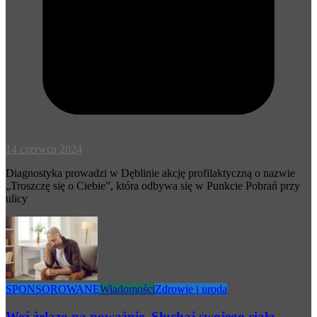
14 czerwca 2024
Diagnostyka prowadzi w Dęblinie akcję profilaktyczną o nazwie
„Troszczę się o Ciebie”, która odbywa się w Punkcie Pobrań przy
ulicy
SPONSOROWANE
Wiadomości
Zdrowie i uroda
Weź żelazo na poważnie. Słuchaj swojego ciała