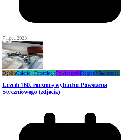
7 lipca 2023
Dęblin
Galerie i Fotorelacje
Powiat rycki
Region
Wiadomości
Uczcili 160. rocznicę wybuchu Powstania
Styczniowego (zdjęcia)