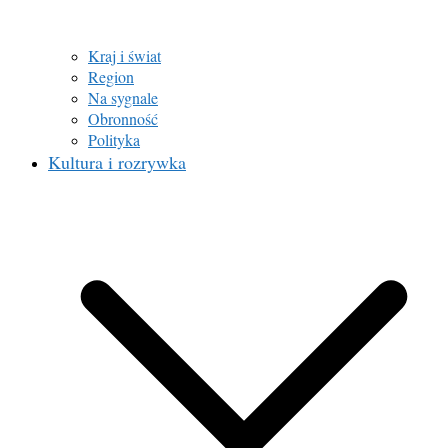
Kraj i świat
Region
Na sygnale
Obronność
Polityka
Kultura i rozrywka