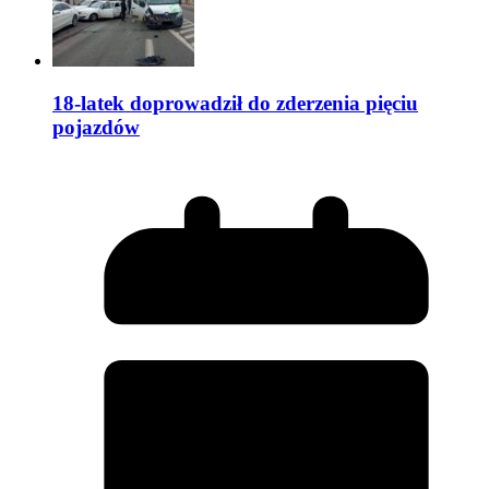
18-latek doprowadził do zderzenia pięciu
pojazdów