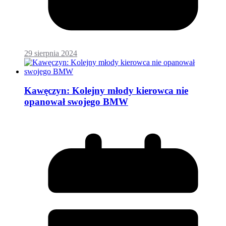
29 sierpnia 2024
Kawęczyn: Kolejny młody kierowca nie
opanował swojego BMW