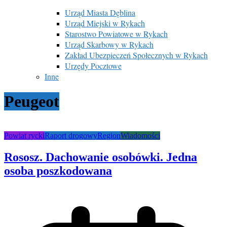
Urząd Miasta Dęblina
Urząd Miejski w Rykach
Starostwo Powiatowe w Rykach
Urząd Skarbowy w Rykach
Zakład Ubezpieczeń Społecznych w Rykach
Urzędy Pocztowe
Inne
Peugeot
Powiat rycki
Raport drogowy
Region
Wiadomości
Rososz. Dachowanie osobówki. Jedna
osoba poszkodowana