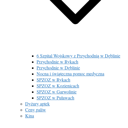
6 Szpital Wojskowy z Przychodnią w Dęblinie
Przychodnie w Rykach
Przychodnie w Dęblinie
Nocna i świąteczna pomoc medyczna
SPZOZ w Rykach
SPZOZ w Kozienicach
SPZOZ w Garwolinie
SPZOZ w Puławach
Dyżury aptek
Ceny paliw
Kina