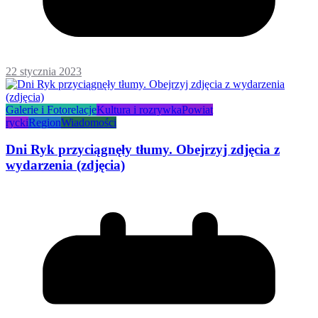
22 stycznia 2023
Galerie i Fotorelacje
Kultura i rozrywka
Powiat
rycki
Region
Wiadomości
Dni Ryk przyciągnęły tłumy. Obejrzyj zdjęcia z
wydarzenia (zdjęcia)