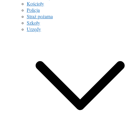
Kościoły
Policja
Straż pożarna
Szkoły
Urzędy