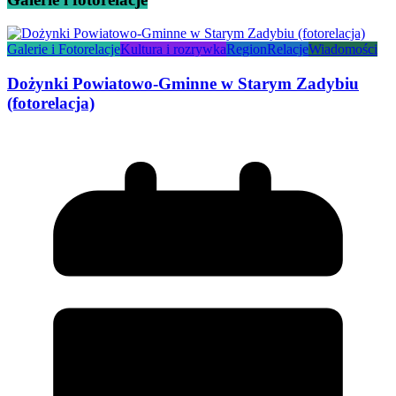
Galerie i Fotorelacje
Kultura i rozrywka
Region
Relacje
Wiadomości
Dożynki Powiatowo-Gminne w Starym Zadybiu
(fotorelacja)