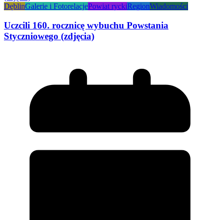
Dęblin
Galerie i Fotorelacje
Powiat rycki
Region
Wiadomości
Uczcili 160. rocznicę wybuchu Powstania
Styczniowego (zdjęcia)