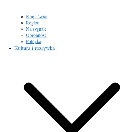
Kraj i świat
Region
Na sygnale
Obronność
Polityka
Kultura i rozrywka