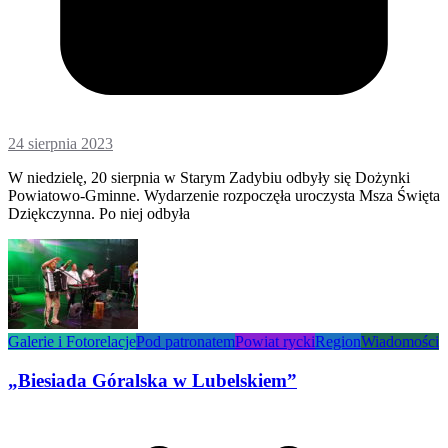
24 sierpnia 2023
W niedzielę, 20 sierpnia w Starym Zadybiu odbyły się Dożynki
Powiatowo-Gminne. Wydarzenie rozpoczęła uroczysta Msza Święta
Dziękczynna. Po niej odbyła
Galerie i Fotorelacje
Pod patronatem
Powiat rycki
Region
Wiadomości
„Biesiada Góralska w Lubelskiem”