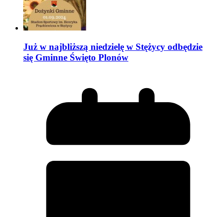
Już w najbliższą niedzielę w Stężycy odbędzie
się Gminne Święto Plonów