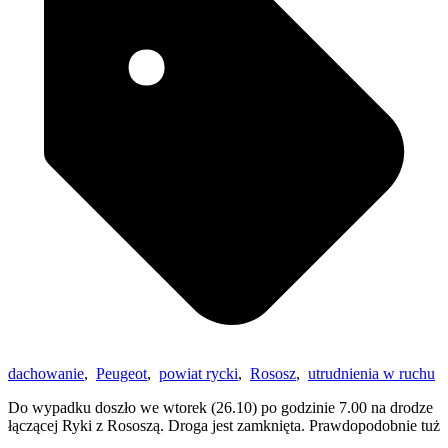
dachowanie
,
Peugeot
,
powiat rycki
,
Rososz
,
utrudnienia w ruchu
Do wypadku doszło we wtorek (26.10) po godzinie 7.00 na drodze
łączącej Ryki z Rososzą. Droga jest zamknięta. Prawdopodobnie tuż