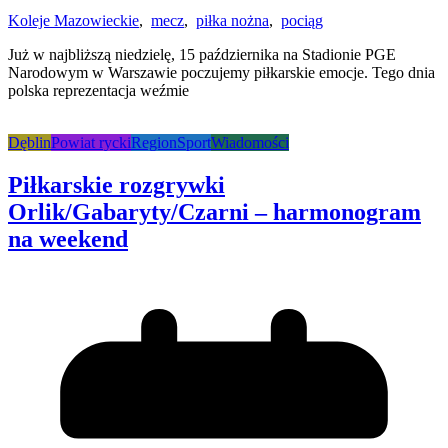
Koleje Mazowieckie
,
mecz
,
piłka nożna
,
pociąg
Już w najbliższą niedzielę, 15 października na Stadionie PGE
Narodowym w Warszawie poczujemy piłkarskie emocje. Tego dnia
polska reprezentacja weźmie
Dęblin
Powiat rycki
Region
Sport
Wiadomości
Piłkarskie rozgrywki
Orlik/Gabaryty/Czarni – harmonogram
na weekend