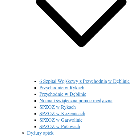
6 Szpital Wojskowy z Przychodnią w Dęblinie
Przychodnie w Rykach
Przychodnie w Dęblinie
Nocna i świąteczna pomoc medyczna
SPZOZ w Rykach
SPZOZ w Kozienicach
SPZOZ w Garwolinie
SPZOZ w Puławach
Dyżury aptek