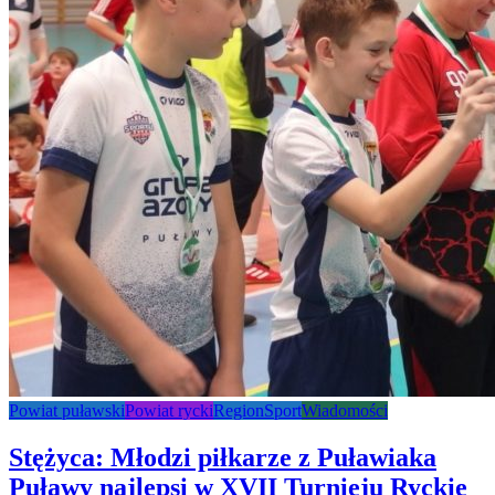
Powiat puławski
Powiat rycki
Region
Sport
Wiadomości
Stężyca: Młodzi piłkarze z Puławiaka
Puławy najlepsi w XVII Turnieju Ryckie