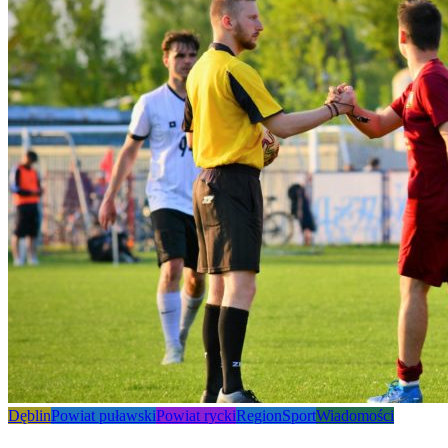
Dęblin
Powiat puławski
Powiat rycki
Region
Sport
Wiadomości