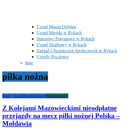
Urząd Miasta Dęblina
Urząd Miejski w Rykach
Starostwo Powiatowe w Rykach
Urząd Skarbowy w Rykach
Zakład Ubezpieczeń Społecznych w Rykach
Urzędy Pocztowe
Inne
piłka nożna
Kraj i świat
Region
Sport
Wiadomości
Z Kolejami Mazowieckimi nieodpłatne
przejazdy na mecz piłki nożnej Polska –
Mołdawia