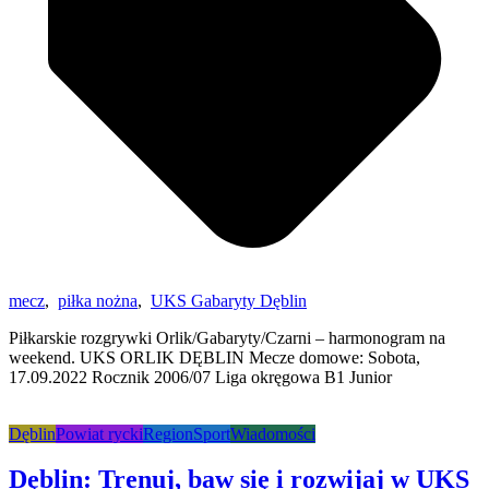
mecz
,
piłka nożna
,
UKS Gabaryty Dęblin
Piłkarskie rozgrywki Orlik/Gabaryty/Czarni – harmonogram na
weekend. UKS ORLIK DĘBLIN Mecze domowe: Sobota,
17.09.2022 Rocznik 2006/07 Liga okręgowa B1 Junior
Dęblin
Powiat rycki
Region
Sport
Wiadomości
Dęblin: Trenuj, baw się i rozwijaj w UKS