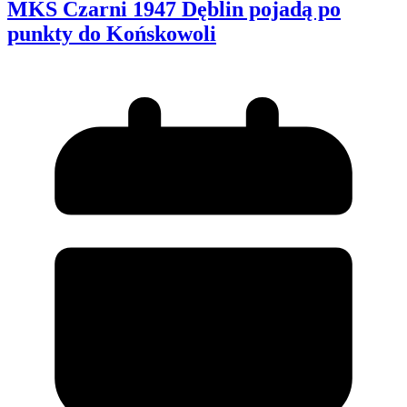
MKS Czarni 1947 Dęblin pojadą po
punkty do Końskowoli