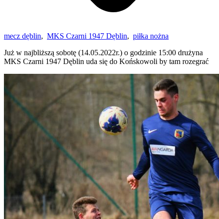
mecz dęblin
,
MKS Czarni 1947 Dęblin
,
piłka nożna
Już w najbliższą sobotę (14.05.2022r.) o godzinie 15:00 drużyna
MKS Czarni 1947 Dęblin uda się do Końskowoli by tam rozegrać