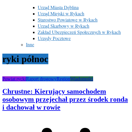
Urząd Miasta Dęblina
Urząd Miejski w Rykach
Starostwo Powiatowe w Rykach
Urząd Skarbowy w Rykach
Zakład Ubezpieczeń Społecznych w Rykach
Urzędy Pocztowe
Inne
ryki północ
Powiat rycki
Raport drogowy
Region
Wiadomości
Chrustne: Kierujący samochodem
osobowym przejechał przez środek ronda
i dachował w rowie