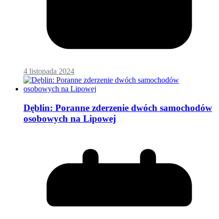
4 listopada 2024
Dęblin: Poranne zderzenie dwóch samochodów
osobowych na Lipowej