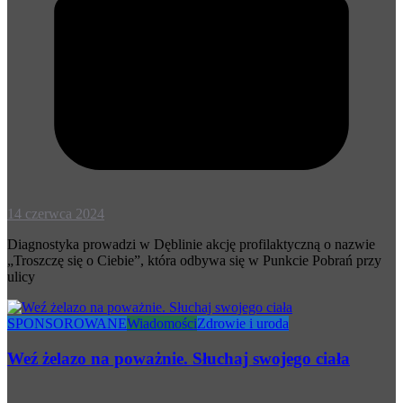
14 czerwca 2024
Diagnostyka prowadzi w Dęblinie akcję profilaktyczną o nazwie
„Troszczę się o Ciebie”, która odbywa się w Punkcie Pobrań przy
ulicy
SPONSOROWANE
Wiadomości
Zdrowie i uroda
Weź żelazo na poważnie. Słuchaj swojego ciała