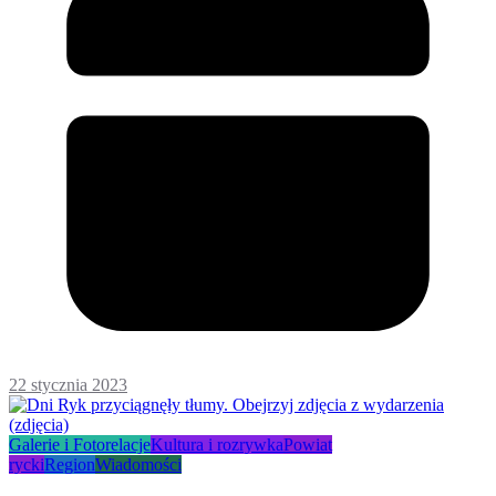
22 stycznia 2023
Galerie i Fotorelacje
Kultura i rozrywka
Powiat
rycki
Region
Wiadomości