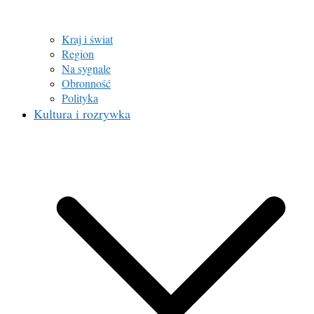
Kraj i świat
Region
Na sygnale
Obronność
Polityka
Kultura i rozrywka