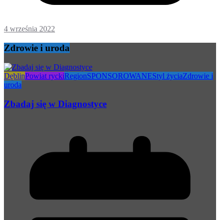
4 września 2022
Zdrowie i uroda
Dęblin
Powiat rycki
Region
SPONSOROWANE
Styl życia
Zdrowie i
uroda
Zbadaj się w Diagnostyce