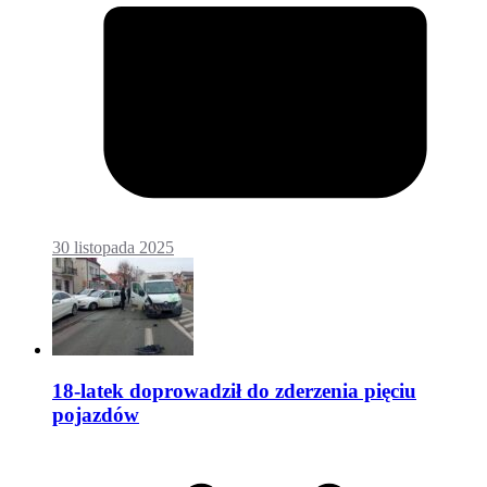
30 listopada 2025
18-latek doprowadził do zderzenia pięciu
pojazdów