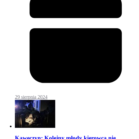
29 sierpnia 2024
Kawęczyn: Kolejny młody kierowca nie