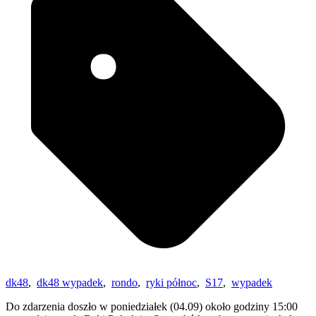
dk48
,
dk48 wypadek
,
rondo
,
ryki północ
,
S17
,
wypadek
Do zdarzenia doszło w poniedziałek (04.09) około godziny 15:00