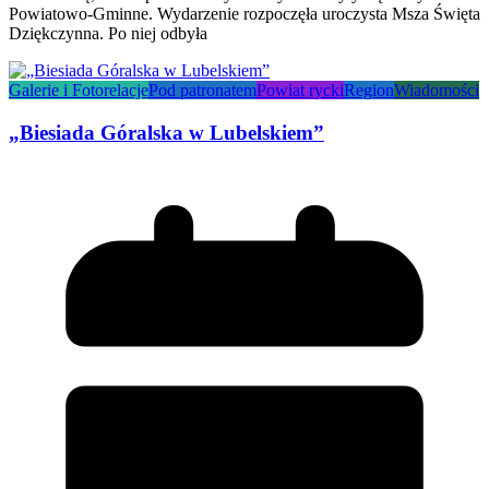
Powiatowo-Gminne. Wydarzenie rozpoczęła uroczysta Msza Święta
Dziękczynna. Po niej odbyła
Galerie i Fotorelacje
Pod patronatem
Powiat rycki
Region
Wiadomości
„Biesiada Góralska w Lubelskiem”