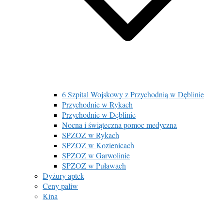
6 Szpital Wojskowy z Przychodnią w Dęblinie
Przychodnie w Rykach
Przychodnie w Dęblinie
Nocna i świąteczna pomoc medyczna
SPZOZ w Rykach
SPZOZ w Kozienicach
SPZOZ w Garwolinie
SPZOZ w Puławach
Dyżury aptek
Ceny paliw
Kina