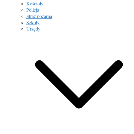
Kościoły
Policja
Straż pożarna
Szkoły
Urzędy