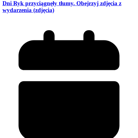
Dni Ryk przyciągnęły tłumy. Obejrzyj zdjęcia z
wydarzenia (zdjęcia)