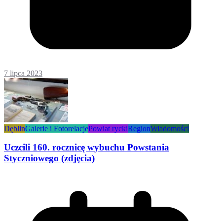
7 lipca 2023
Dęblin
Galerie i Fotorelacje
Powiat rycki
Region
Wiadomości
Uczcili 160. rocznicę wybuchu Powstania
Styczniowego (zdjęcia)