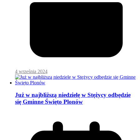
4 września 2024
Już w najbliższą niedzielę w Stężycy odbędzie
się Gminne Święto Plonów